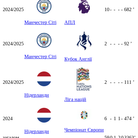
2024/2025
10
-
-
-
-
682
ʼ
Манчестер Сіті
АПЛ
2024/2025
2
-
-
-
-
92
ʼ
Манчестер Сіті
Кубок Англії
2024/2025
2
-
-
-
-
111
ʼ
Нідерланди
Ліга націй
2024
6
-
1
1
-
474
ʼ
Чемпіонат Європи
Нідерланди
загалом
59
0
1
2
0
3363ʼ