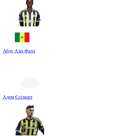
Абду Азіз Фалл
Адем Єсілюрт