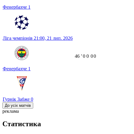
Фенербахче
1
Ліга чемпіонів
21:00,
21 лип. 2026
46
ʼ
0
0
0
0
Фенербахче
1
Гурнік Забже
0
До усіх матчів
реклама
Статистика