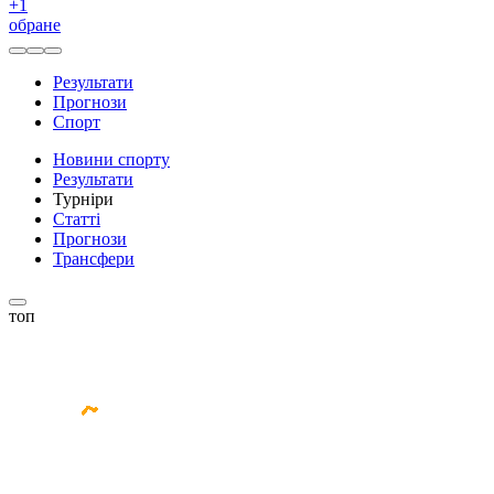
+
1
обране
Результати
Прогнози
Спорт
Новини спорту
Результати
Турніри
Статті
Прогнози
Трансфери
топ