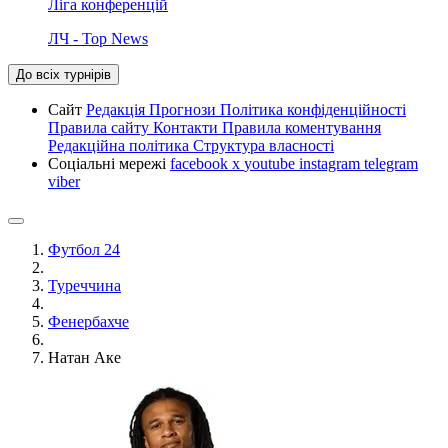
Ліга конференцій
ЛЧ - Top News
До всіх турнірів
Сайт
Редакція
Прогнози
Політика конфіденційності
Правила сайту
Контакти
Правила коментування
Редакційна політика
Структура власності
Соціальні мережі
facebook
x
youtube
instagram
telegram
viber
Футбол 24
Туреччина
Фенербахче
Натан Аке