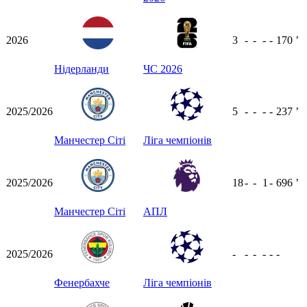
2026
3
-
-
-
-
170
ʼ
Нідерланди
ЧС 2026
2025/2026
5
-
-
-
-
237
ʼ
Манчестер Сіті
Ліга чемпіонів
2025/2026
18
-
-
1
-
696
ʼ
Манчестер Сіті
АПЛ
2025/2026
-
-
-
-
-
-
Фенербахче
Ліга чемпіонів