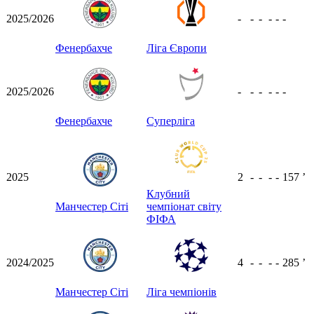
2025/2026
-
-
-
-
-
-
Фенербахче
Ліга Європи
2025/2026
-
-
-
-
-
-
Фенербахче
Суперліга
2025
2
-
-
-
-
157
ʼ
Клубний
Манчестер Сіті
чемпіонат світу
ФІФА
2024/2025
4
-
-
-
-
285
ʼ
Манчестер Сіті
Ліга чемпіонів