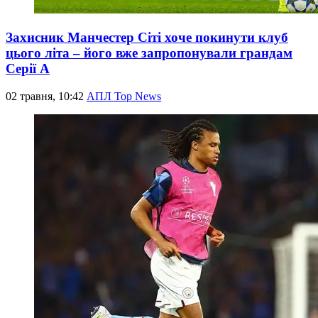
Захисник Манчестер Сіті хоче покинути клуб
цього літа – його вже запропонували грандам
Серії А
02 травня, 10:42
АПЛ Top News