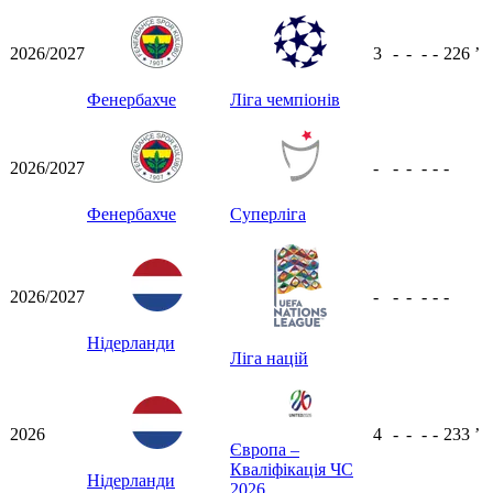
2026/2027
3
-
-
-
-
226
ʼ
Фенербахче
Ліга чемпіонів
2026/2027
-
-
-
-
-
-
Фенербахче
Суперліга
2026/2027
-
-
-
-
-
-
Нідерланди
Ліга націй
2026
4
-
-
-
-
233
ʼ
Європа –
Кваліфікація ЧС
Нідерланди
2026