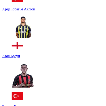
Арда Ібрагім Акгюн
Арчі Браун