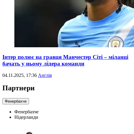
Інтер полює на гравця Манчестер Сіті – міланці
бачать у ньому лідера команди
04.11.2025, 17:36
Англія
Партнери
Фенербахче
Фенербахче
Нідерланди