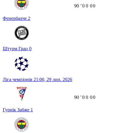
90
ʼ
0
0
0
0
Фенербахче
2
Штурм Грац
0
Ліга чемпіонів
21:00,
29 лип. 2026
90
ʼ
0
0
0
0
Гурнік Забже
1