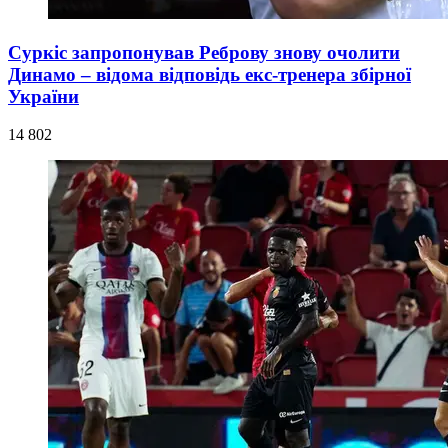
Суркіс запропонував Реброву знову очолити
Динамо – відома відповідь екс-тренера збірної
України
14 802