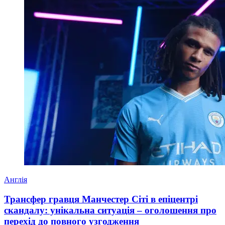
Англія
Трансфер гравця Манчестер Сіті в епіцентрі
скандалу: унікальна ситуація – оголошення про
перехід до повного узгодження