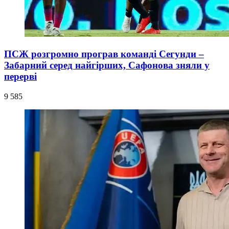
ПСЖ розгромно програв команді Сегунди –
Забарний серед найгірших, Сафонова зняли у
перерві
9 585