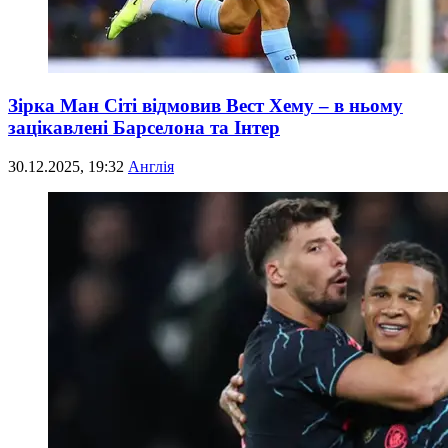
Зірка Ман Сіті відмовив Вест Хему – в ньому
зацікавлені Барселона та Інтер
30.12.2025, 19:32
Англія