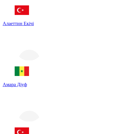
Алаеттин Екічі
Амара Діуф