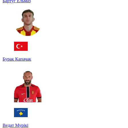
Бартуг Ельмаз
Бурак Капачак
Ведат Мурікі