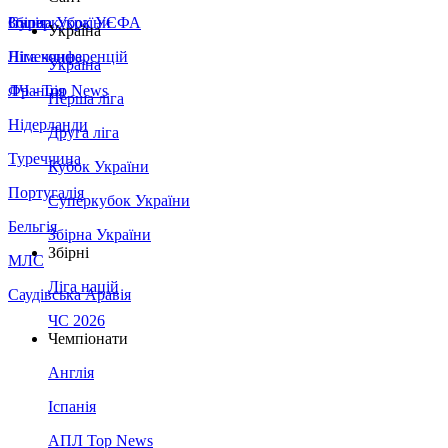
Збірна України
Італія
Суперкубок УЄФА
Україна
Німеччина
Ліга конференцій
Україна
Франція
ЛЧ - Top News
Перша ліга
Нідерланди
Друга ліга
Туреччина
Кубок України
Португалія
Суперкубок України
Бельгія
Збірна України
Збірні
МЛС
Ліга націй
Саудівська Аравія
ЧС 2026
Чемпіонати
Англія
Іспанія
АПЛ Top News