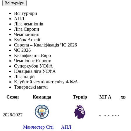
Всі турніри
Всі турніри
АПЛ
Ліга чемпіонів
Ліга Європи
Чемпіоншип
Кубок Англії
Європа – Кваліфікація ЧС 2026
ЧС 2026
Кваліфікація Євро
Чемпіонат Європи
Суперкубок УЄФА
Юнацька ліга УЄФА
Ліга націй
Клубний чемпіонат світу ФІФА
Товариські матчі
Сезон
Команда
Турнір
М
Г
А
хв
2026/2027
-
-
-
-
-
-
Манчестер Сіті
АПЛ