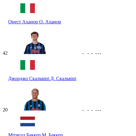
Онест Аханор
О. Аханор
42
-
-
-
-
-
-
Джорджо Скальвіні
Д. Скальвіні
20
-
-
-
-
-
-
Мітчелл Баккер
М. Баккер