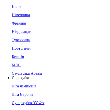
Італія
Німеччина
Франція
Нідерланди
Туреччина
Португалія
Бельгія
МЛС
Саудівська Аравія
Єврокубки
Ліга чемпіонів
Ліга Європи
Суперкубок УЄФА