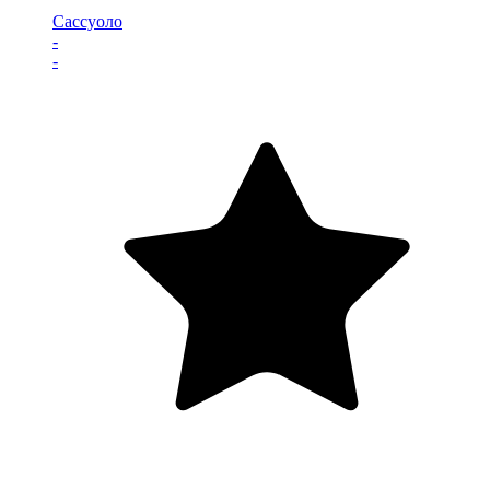
Сассуоло
-
-