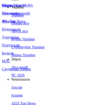
Збірна України
Італія
Суперкубок УЄФА
Україна
Німеччина
Ліга конференцій
Україна
Франція
ЛЧ - Top News
Перша ліга
Нідерланди
Друга ліга
Туреччина
Кубок України
Португалія
Суперкубок України
Бельгія
Збірна України
Збірні
МЛС
Ліга націй
Саудівська Аравія
ЧС 2026
Чемпіонати
Англія
Іспанія
АПЛ Top News