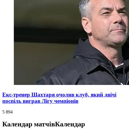
Екс-тренер Шахтаря очолив клуб, який двічі
поспіль виграв Лігу чемпіонів
5 894
Календар матчів
Календар