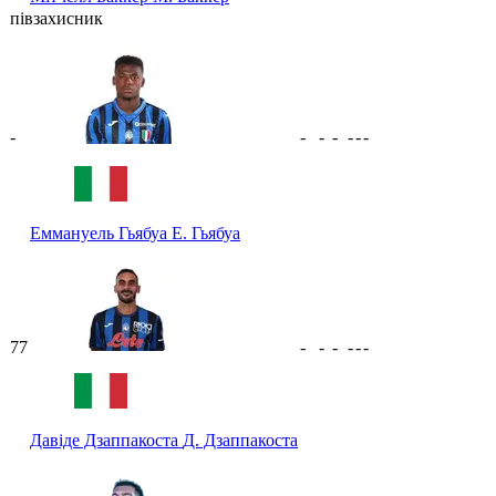
півзахисник
-
-
-
-
-
-
-
Еммануель Гьябуа
Е. Гьябуа
77
-
-
-
-
-
-
Давіде Дзаппакоста
Д. Дзаппакоста