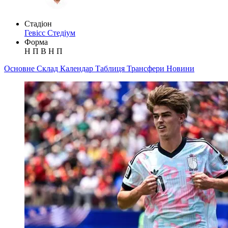
Стадіон
Гевісс Стедіум
Форма
Н
П
В
Н
П
Основне
Склад
Календар
Таблиця
Трансфери
Новини