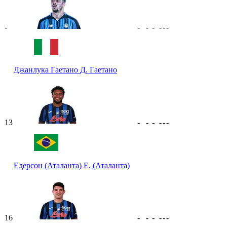
-
-
-
-
-
-
-
Джанлука Гаетано
Д. Гаетано
13
-
-
-
-
-
-
Едерсон (Аталанта)
Е. (Аталанта)
16
-
-
-
-
-
-