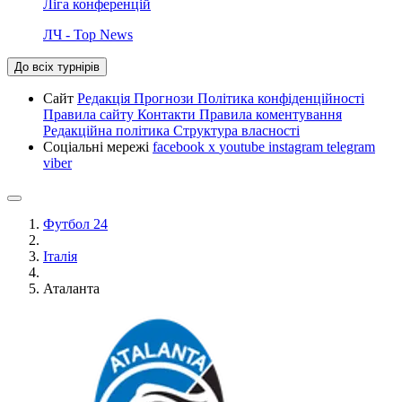
Ліга конференцій
ЛЧ - Top News
До всіх турнірів
Сайт
Редакція
Прогнози
Політика конфіденційності
Правила сайту
Контакти
Правила коментування
Редакційна політика
Структура власності
Соціальні мережі
facebook
x
youtube
instagram
telegram
viber
Футбол 24
Італія
Аталанта