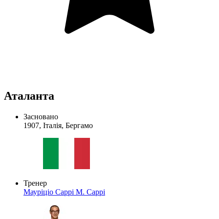
Аталанта
Засновано
1907, Італія, Бергамо
Тренер
Мауріціо Саррі
М. Саррі