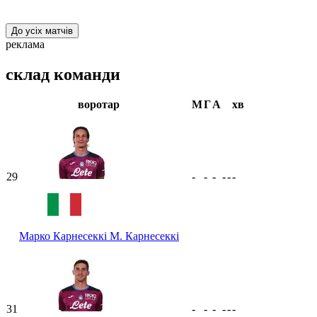
До усіх матчів
реклама
склад команди
воротар
М
Г
А
хв
29
-
-
-
-
-
-
Марко Карнесеккі
М. Карнесеккі
31
-
-
-
-
-
-