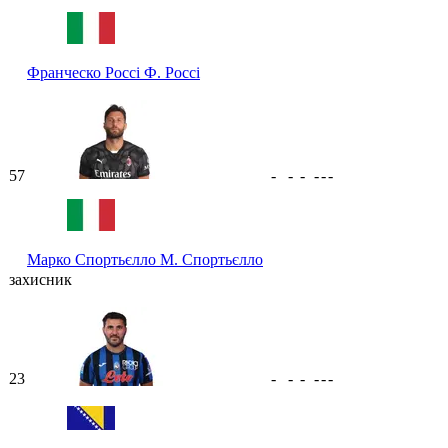
Франческо Россі
Ф. Россі
57
-
-
-
-
-
-
Марко Спортьєлло
М. Спортьєлло
захисник
23
-
-
-
-
-
-