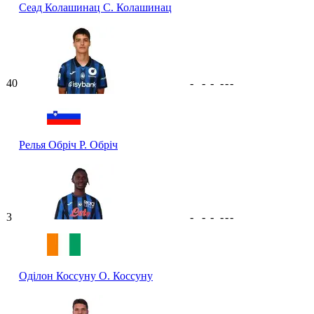
Сеад Колашинац
С. Колашинац
40
-
-
-
-
-
-
Релья Обріч
Р. Обріч
3
-
-
-
-
-
-
Оділон Коссуну
О. Коссуну