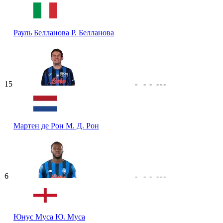
Рауль Белланова
Р. Белланова
15
-
-
-
-
-
-
Мартен де Рон
М. Д. Рон
6
-
-
-
-
-
-
Юнус Муса
Ю. Муса