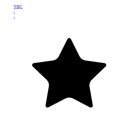
TBC
-
-