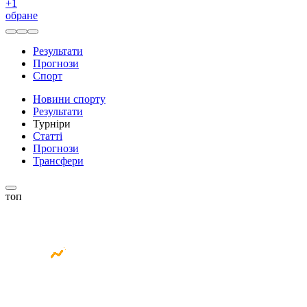
+
1
обране
Результати
Прогнози
Спорт
Новини спорту
Результати
Турніри
Статті
Прогнози
Трансфери
топ