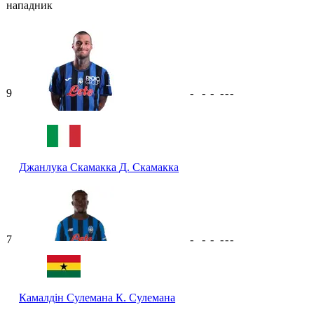
нападник
9
-
-
-
-
-
-
Джанлука Скамакка
Д. Скамакка
7
-
-
-
-
-
-
Камалдін Сулемана
К. Сулемана