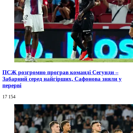
ПСЖ розгромно програв команді Сегунди –
Забарний серед найгірших, Сафонова зняли у
перерві
17 154