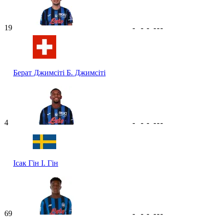
19
-
-
-
-
-
-
Берат Джимсіті
Б. Джимсіті
4
-
-
-
-
-
-
Ісак Гін
І. Гін
69
-
-
-
-
-
-