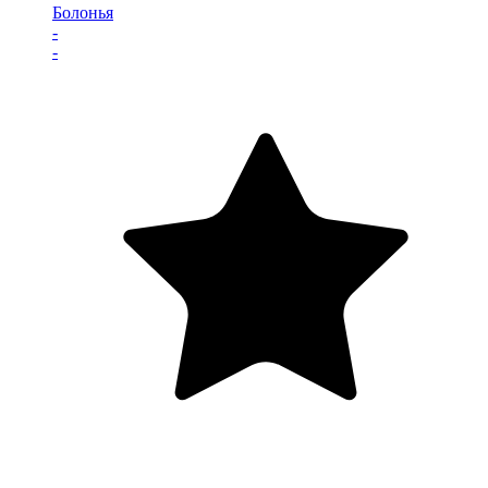
Болонья
-
-