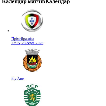
Календар матчів
Календар
Прімейра-ліга
22:15, 28 серп. 2026
Ріу Аве