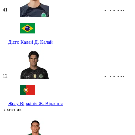
41
-
-
-
-
-
-
Дієго Калай
Д. Калай
12
-
-
-
-
-
-
Жоау Віржінія
Ж. Віржінія
захисник