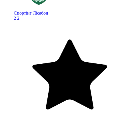
Спортінг Лісабон
2
2