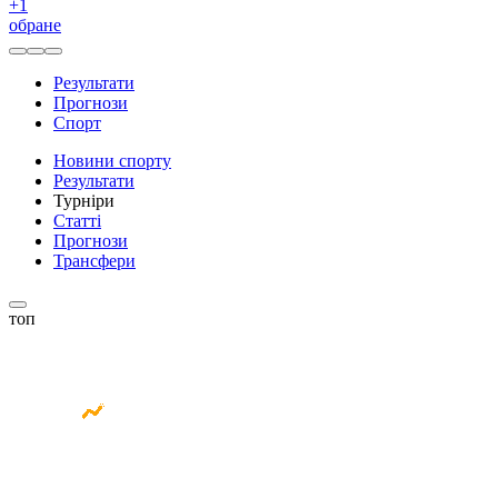
+
1
обране
Результати
Прогнози
Спорт
Новини спорту
Результати
Турніри
Статті
Прогнози
Трансфери
топ