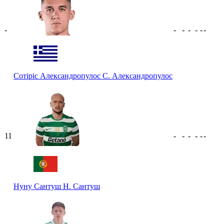
-
-
-
-
-
-
-
Сотіріс Александропулос
С. Александропулос
11
-
-
-
-
-
-
Нуну Сантуш
Н. Сантуш