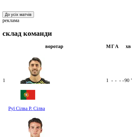
До усіх матчів
реклама
склад команди
воротар
М
Г
А
хв
1
1
-
-
-
-
90
ʼ
Руї Сілва
Р. Сілва