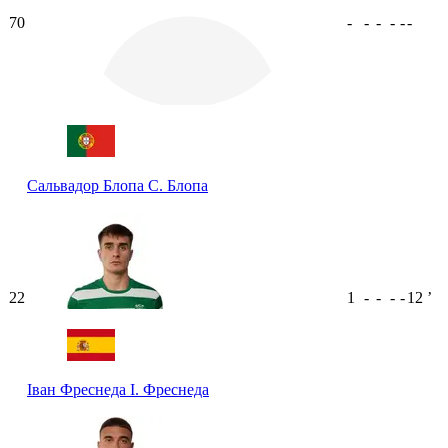
70
-
-
-
-
-
-
Сальвадор Блопа
С. Блопа
22
1
-
-
-
-
12
ʼ
Іван Фреснеда
І. Фреснеда