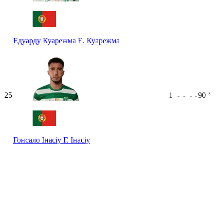
Едуарду Куарежма
Е. Куарежма
25
1
-
-
-
-
90
ʼ
Гонсало Інасіу
Г. Інасіу