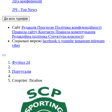
Ліга конференцій
ЛЧ - Top News
До всіх турнірів
Сайт
Редакція
Прогнози
Політика конфіденційності
Правила сайту
Контакти
Правила коментування
Редакційна політика
Структура власності
Соціальні мережі
facebook
x
youtube
instagram
telegram
viber
Футбол 24
Португалія
Спортінг Лісабон