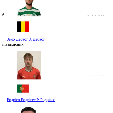
6
-
-
-
-
-
-
Зено Дебаст
З. Дебаст
півзахисник
-
-
-
-
-
-
-
Родріго Родрігес
Р. Родрігес