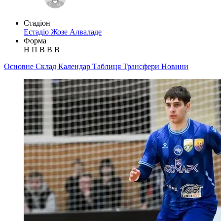
Стадіон
Естадіо Жозе Алваладе
Форма
Н
П
В
В
В
Основне
Склад
Календар
Таблиця
Трансфери
Новини