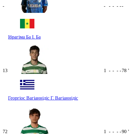
-
-
-
-
-
-
-
Ібрагіма Ба
І. Ба
13
1
-
-
-
-
78
ʼ
Георгіос Вагіаннідіс
Г. Вагіаннідіс
72
1
-
-
-
-
90
ʼ