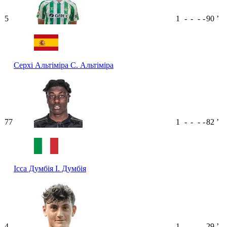
5
1
-
-
-
-
90
ʼ
Серхі Альтіміра
С. Альтіміра
77
1
-
-
-
-
82
ʼ
Ісса Думбія
І. Думбія
4
1
-
-
-
-
29
ʼ