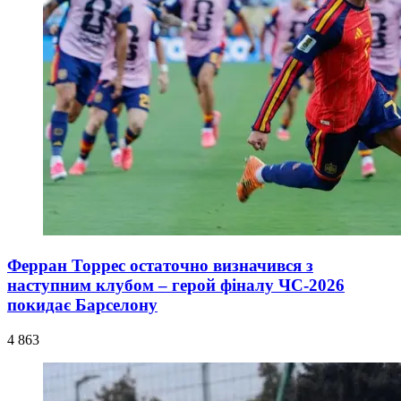
Ферран Торрес остаточно визначився з
наступним клубом – герой фіналу ЧС-2026
покидає Барселону
4 863