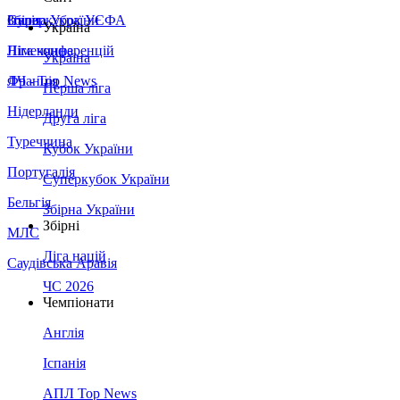
Збірна України
Італія
Суперкубок УЄФА
Україна
Німеччина
Ліга конференцій
Україна
Франція
ЛЧ - Top News
Перша ліга
Нідерланди
Друга ліга
Туреччина
Кубок України
Португалія
Суперкубок України
Бельгія
Збірна України
Збірні
МЛС
Ліга націй
Саудівська Аравія
ЧС 2026
Чемпіонати
Англія
Іспанія
АПЛ Top News