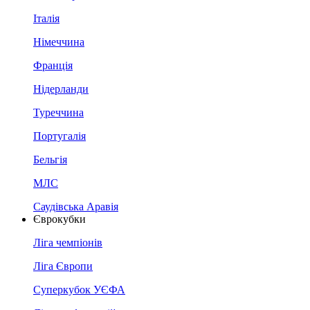
Італія
Німеччина
Франція
Нідерланди
Туреччина
Португалія
Бельгія
МЛС
Саудівська Аравія
Єврокубки
Ліга чемпіонів
Ліга Європи
Суперкубок УЄФА