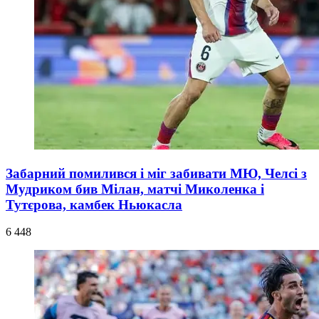
Забарний помилився і міг забивати МЮ, Челсі з
Мудриком бив Мілан, матчі Миколенка і
Тутєрова, камбек Ньюкасла
6 448