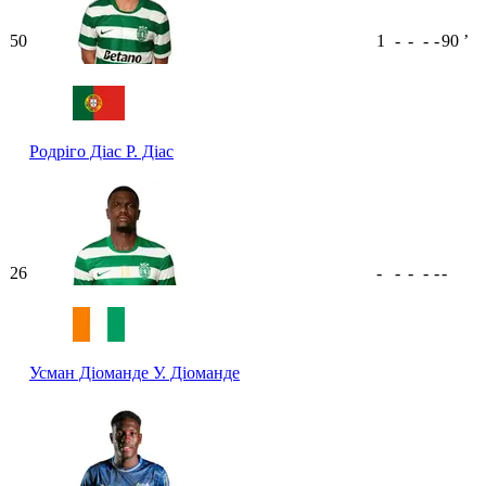
50
1
-
-
-
-
90
ʼ
Родріго Діас
Р. Діас
26
-
-
-
-
-
-
Усман Діоманде
У. Діоманде