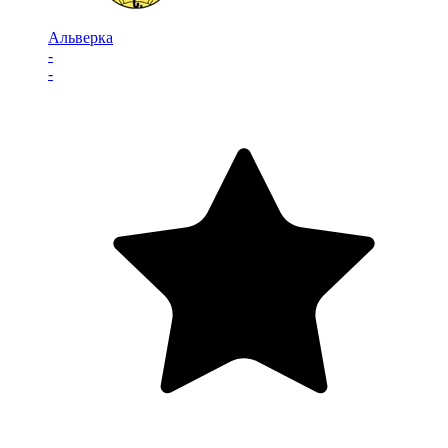
Альверка
-
-