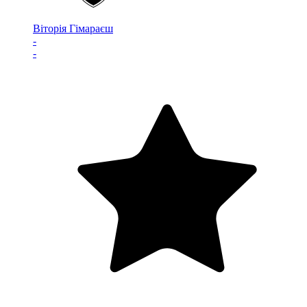
Віторія Гімараєш
-
-