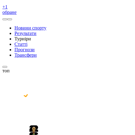
+
1
обране
Новини спорту
Результати
Турніри
Статті
Прогнози
Трансфери
топ