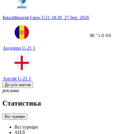
Кваліфікація Євро U21
18:30,
27 бер. 2026
90
ʼ
1
0
0
0
Андорра U-21
1
Англія U-21
1
До усіх матчів
реклама
Статистика
Всі турніри
Всі турніри
АПЛ