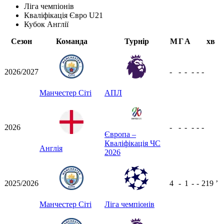
Ліга чемпіонів
Кваліфікація Євро U21
Кубок Англії
Сезон
Команда
Турнір
М
Г
А
хв
2026/2027
-
-
-
-
-
-
Манчестер Сіті
АПЛ
2026
-
-
-
-
-
-
Європа –
Кваліфікація ЧС
Англія
2026
2025/2026
4
-
1
-
-
219
ʼ
Манчестер Сіті
Ліга чемпіонів