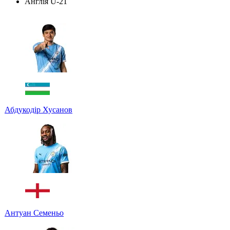
Англія U-21
Абдукодір Хусанов
Антуан Семеньо