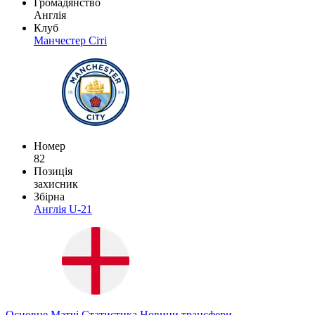
Громадянство
Англія
Клуб
Манчестер Сіті
Номер
82
Позиція
захисник
Збірна
Англія U-21
Основне
Матчі
Статистика
Новини
трансфери