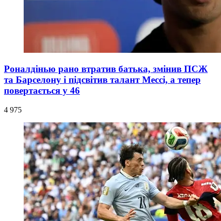
Роналдінью рано втратив батька, змінив ПСЖ
та Барселону і підсвітив талант Мессі, а тепер
повертається у 46
4 975