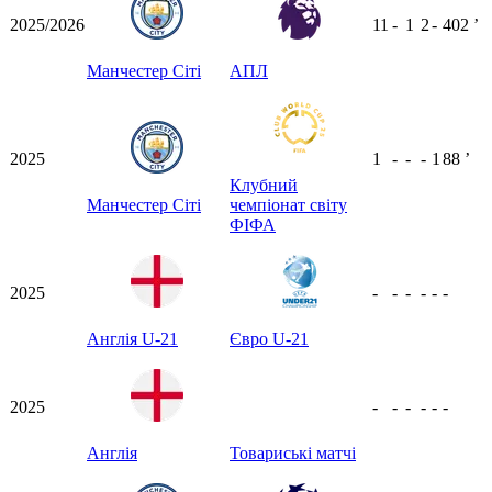
2025/2026
11
-
1
2
-
402
ʼ
Манчестер Сіті
АПЛ
2025
1
-
-
-
1
88
ʼ
Клубний
Манчестер Сіті
чемпіонат світу
ФІФА
2025
-
-
-
-
-
-
Англія U-21
Євро U-21
2025
-
-
-
-
-
-
Англія
Товариські матчі