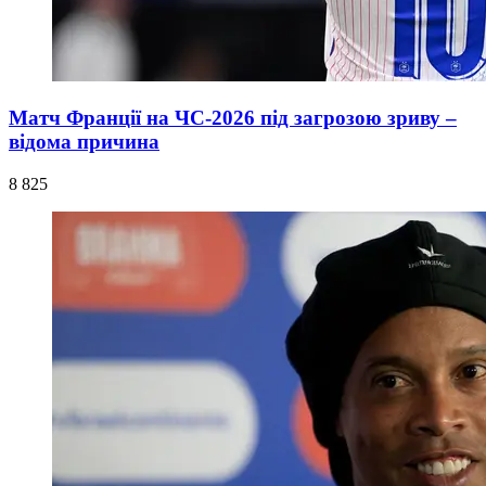
Матч Франції на ЧС-2026 під загрозою зриву –
відома причина
8 825