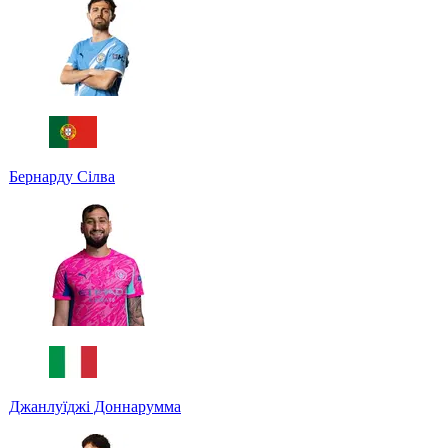
Бернарду Сілва
Джанлуїджі Доннарумма