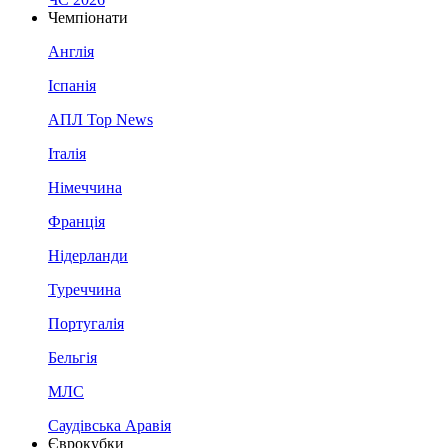
Чемпіонати
Англія
Іспанія
АПЛ Top News
Італія
Німеччина
Франція
Нідерланди
Туреччина
Португалія
Бельгія
МЛС
Саудівська Аравія
Єврокубки