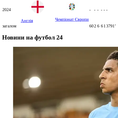
2024
-
-
-
-
-
-
Чемпіонат Європи
Англія
загалом
60
2
6
6
1
3791ʼ
Новини на футбол 24