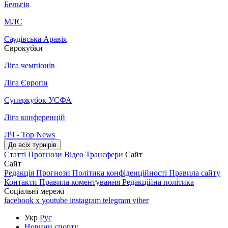
Бельгія
МЛС
Саудівська Аравія
Єврокубки
Ліга чемпіонів
Ліга Європи
Суперкубок УЄФА
Ліга конференцій
ЛЧ - Top News
До всіх турнірів
Статті
Прогнози
Відео
Трансфери
Сайт
Сайт
Редакція
Прогнози
Політика конфіденційності
Правила сайту
Контакти
Правила коментування
Редакційна політика
Соціальні мережі
facebook
x
youtube
instagram
telegram
viber
Укр
Рус
Новини спорту