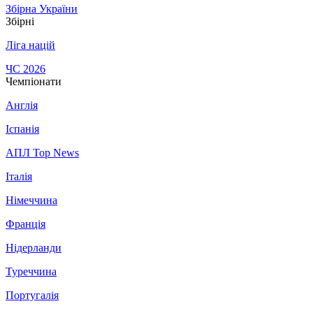
Збірна України
Збірні
Ліга націй
ЧС 2026
Чемпіонати
Англія
Іспанія
АПЛ Top News
Італія
Німеччина
Франція
Нідерланди
Туреччина
Португалія