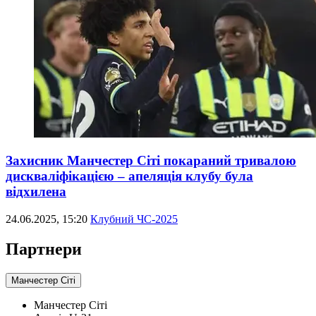
Захисник Манчестер Сіті покараний тривалою
дискваліфікацією – апеляція клубу була
відхилена
24.06.2025, 15:20
Клубний ЧС-2025
Партнери
Манчестер Сіті
Манчестер Сіті