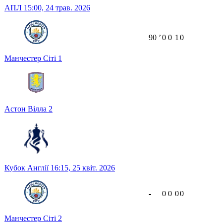
АПЛ
15:00,
24 трав. 2026
90
ʼ
0
0
1
0
Манчестер Сіті
1
Астон Вілла
2
Кубок Англії
16:15,
25 квіт. 2026
-
0
0
0
0
Манчестер Сіті
2