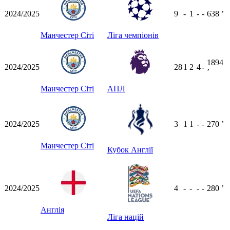
2024/2025
9
-
1
-
-
638
ʼ
Манчестер Сіті
Ліга чемпіонів
1894
2024/2025
28
1
2
4
-
ʼ
Манчестер Сіті
АПЛ
2024/2025
3
1
1
-
-
270
ʼ
Манчестер Сіті
Кубок Англії
2024/2025
4
-
-
-
-
280
ʼ
Англія
Ліга націй