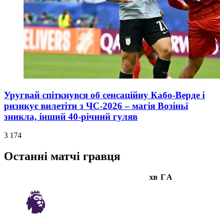
Уругвай спіткнувся об сенсаційну Кабо-Верде і
ризикує вилетіти з ЧС-2026 – магія Возіньї
зникла, інший 40-річний гуляв
3 174
Останні матчі гравця
хв
Г
А