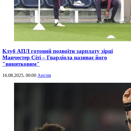
Клуб АПЛ готовий подвоїти зарплату зірці
Манчестер Сіті – Гвардіола називає його
"винятковим"
16.08.2025, 00:00
Англія