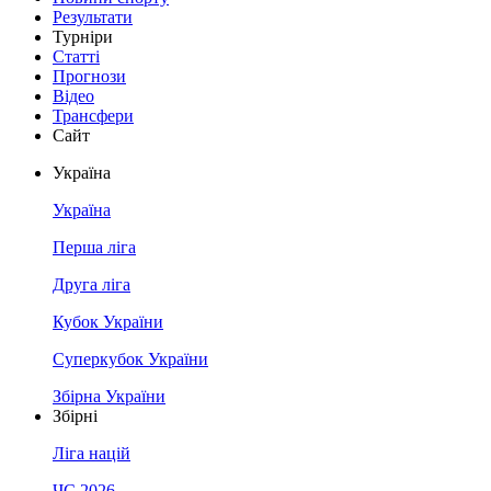
Результати
Турніри
Статті
Прогнози
Відео
Трансфери
Сайт
Україна
Україна
Перша ліга
Друга ліга
Кубок України
Суперкубок України
Збірна України
Збірні
Ліга націй
ЧС 2026