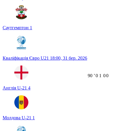
Саутгемптон
1
Кваліфікація Євро U21
18:00,
31 бер. 2026
90
ʼ
0
1
0
0
Англія U-21
4
Молдова U-21
1