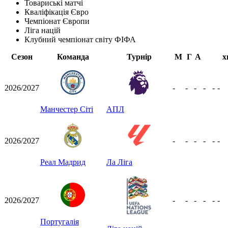
Товариські матчі
Кваліфікація Євро
Чемпіонат Європи
Ліга націй
Клубний чемпіонат світу ФІФА
Сезон
Команда
Турнір
М
Г
А
х
2026/2027
-
-
-
-
-
-
Манчестер Сіті
АПЛ
2026/2027
-
-
-
-
-
-
Реал Мадрид
Ла Ліга
2026/2027
-
-
-
-
-
-
Португалія