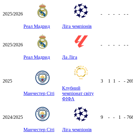
2025/2026
-
-
-
-
-
-
Реал Мадрид
Ліга чемпіонів
2025/2026
-
-
-
-
-
-
Реал Мадрид
Ла Ліга
2025
3
1
1
-
-
26
Клубний
Манчестер Сіті
чемпіонат світу
ФІФА
2024/2025
9
-
-
1
-
76
Манчестер Сіті
Ліга чемпіонів