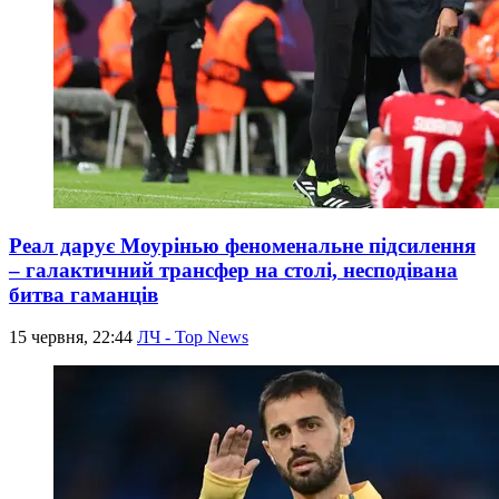
Реал дарує Моурінью феноменальне підсилення
– галактичний трансфер на столі, несподівана
битва гаманців
15 червня, 22:44
ЛЧ - Top News