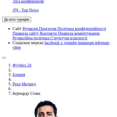
Ліга конференцій
ЛЧ - Top News
До всіх турнірів
Сайт
Редакція
Прогнози
Політика конфіденційності
Правила сайту
Контакти
Правила коментування
Редакційна політика
Структура власності
Соціальні мережі
facebook
x
youtube
instagram
telegram
viber
Футбол 24
Іспанія
Реал Мадрид
Бернарду Сілва