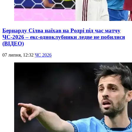
Бернарду Сілва наїхав на Родрі під час матчу
ЧС-2026 – екс-одноклубники ледве не побилися
(ВІДЕО)
07 липня, 12:32
ЧС 2026