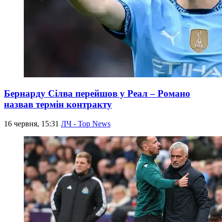
Бернарду Сілва перейшов у Реал – Романо
назвав термін контракту
16 червня, 15:31
ЛЧ - Top News