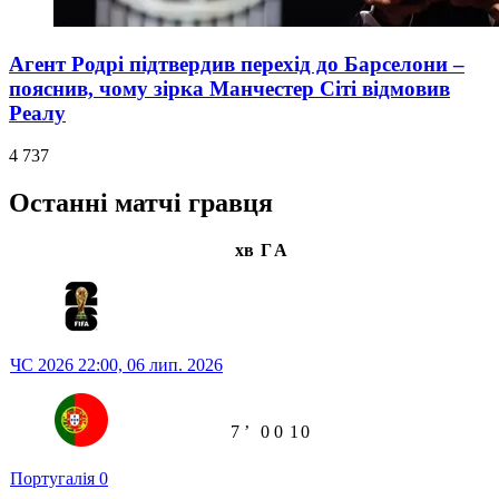
Агент Родрі підтвердив перехід до Барселони –
пояснив, чому зірка Манчестер Сіті відмовив
Реалу
4 737
Останні матчі гравця
хв
Г
А
ЧС 2026
22:00,
06 лип. 2026
7
ʼ
0
0
1
0
Португалія
0