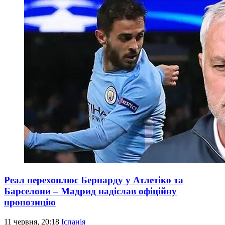
Реал перехоплює Бернарду у Атлетіко та
Барселони – Мадрид надіслав офіційну
пропозицію
11 червня, 20:18
Іспанія