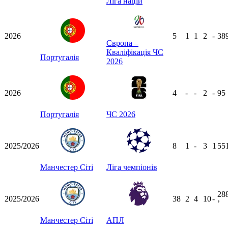
Ліга націй
2026
5
1
1
2
-
38
Європа –
Кваліфікація ЧС
Португалія
2026
2026
4
-
-
2
-
95
Португалія
ЧС 2026
2025/2026
8
1
-
3
1
55
Манчестер Сіті
Ліга чемпіонів
28
2025/2026
38
2
4
10
-
ʼ
Манчестер Сіті
АПЛ