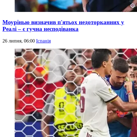
Моурінью визначив п'ятьох недоторканних у
Реалі – є гучна несподіванка
26 липня, 06:00
Іспанія