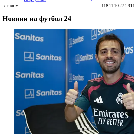
загалом
118
11
10
27
1
91
Новини на футбол 24