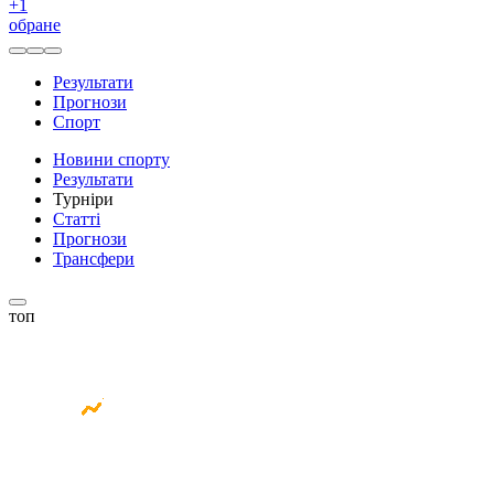
+
1
обране
Результати
Прогнози
Спорт
Новини спорту
Результати
Турніри
Статті
Прогнози
Трансфери
топ