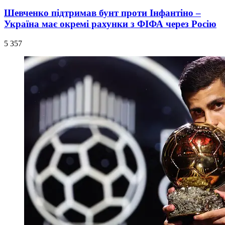
Шевченко підтримав бунт проти Інфантіно –
Україна має окремі рахунки з ФІФА через Росію
5 357