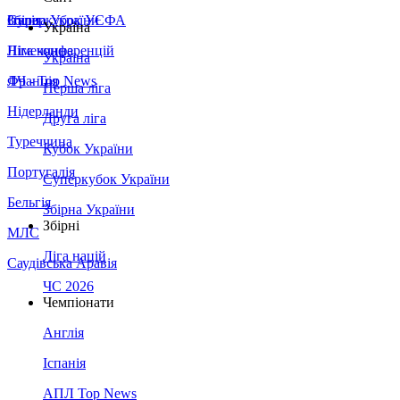
Збірна України
Італія
Суперкубок УЄФА
Україна
Німеччина
Ліга конференцій
Україна
Франція
ЛЧ - Top News
Перша ліга
Нідерланди
Друга ліга
Туреччина
Кубок України
Португалія
Суперкубок України
Бельгія
Збірна України
Збірні
МЛС
Ліга націй
Саудівська Аравія
ЧС 2026
Чемпіонати
Англія
Іспанія
АПЛ Top News