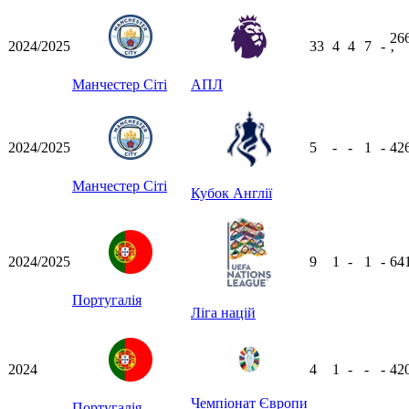
26
2024/2025
33
4
4
7
-
ʼ
Манчестер Сіті
АПЛ
2024/2025
5
-
-
1
-
42
Манчестер Сіті
Кубок Англії
2024/2025
9
1
-
1
-
64
Португалія
Ліга націй
2024
4
1
-
-
-
42
Чемпіонат Європи
Португалія