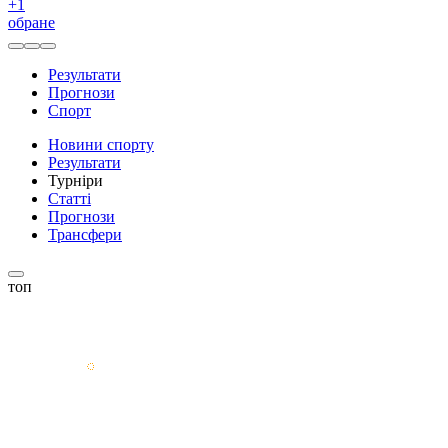
+
1
обране
Результати
Прогнози
Спорт
Новини спорту
Результати
Турніри
Статті
Прогнози
Трансфери
топ