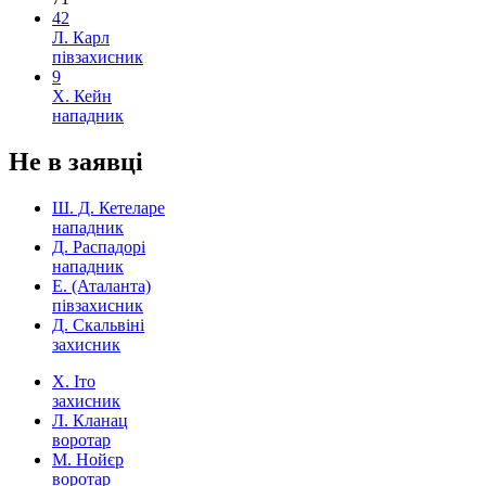
42
Л. Карл
півзахисник
9
Х. Кейн
нападник
Не в заявці
Ш. Д. Кетеларе
нападник
Д. Распадорі
нападник
Е. (Аталанта)
півзахисник
Д. Скальвіні
захисник
Х. Іто
захисник
Л. Кланац
воротар
М. Нойєр
воротар