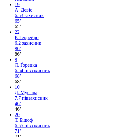
19
А. Девіс
6.53
захисник
65’
65’
22
Р. Геррейро
6.2
захисник
86’
86’
8
Л. Ґорецка
6.54
півзахисник
68’
68’
10
Д. Мусіала
7.7
півзахисник
46’
46’
20
Т. Бішоф
6.55
півзахисник
71’
71’