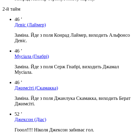
2-й тайм
46 ’
Девіс
(Лаймер)
Заміна. Йде з поля Конрад Лаймер, виходить Альфонсо
Девіс.
46 ’
Мусіала
(Гнабрі)
Заміна. Йде з поля Серж Гнабрі, виходить Джамал
Мусіала.
46 ’
Джимсіті
(Скамакка)
Заміна. Йде з поля Джанлука Скамакка, виходить Берат
Джимсіті.
52 ’
Джексон
(Діас)
Гооол!!!! Ніколя Джексон забиває гол.