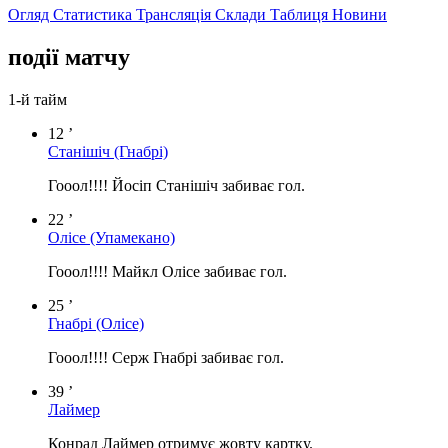
Огляд
Статистика
Трансляція
Склади
Таблиця
Новини
події матчу
1-й тайм
12 ’
Станішіч
(Гнабрі)
Гооол!!!! Йосіп Станішіч забиває гол.
22 ’
Олісе
(Упамекано)
Гооол!!!! Майкл Олісе забиває гол.
25 ’
Гнабрі
(Олісе)
Гооол!!!! Серж Гнабрі забиває гол.
39 ’
Лаймер
Конрад Лаймер отримує жовту картку.