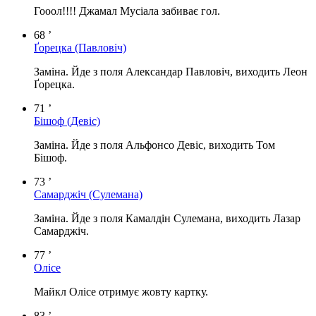
Гооол!!!! Джамал Мусіала забиває гол.
68 ’
Ґорецка
(Павловіч)
Заміна. Йде з поля Александар Павловіч, виходить Леон
Ґорецка.
71 ’
Бішоф
(Девіс)
Заміна. Йде з поля Альфонсо Девіс, виходить Том
Бішоф.
73 ’
Самарджіч
(Сулемана)
Заміна. Йде з поля Камалдін Сулемана, виходить Лазар
Самарджіч.
77 ’
Олісе
Майкл Олісе отримує жовту картку.
83 ’