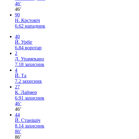
46’
46’
90
Н. Крстовіч
6.62
нападник
40
Й. Урбіг
6.84
воротар
2
Д. Упамекано
7.18
захисник
4
Й. Та
7.2
захисник
27
К. Лаймер
6.91
захисник
46’
46’
44
Й. Станішіч
8.14
захисник
86’
86’