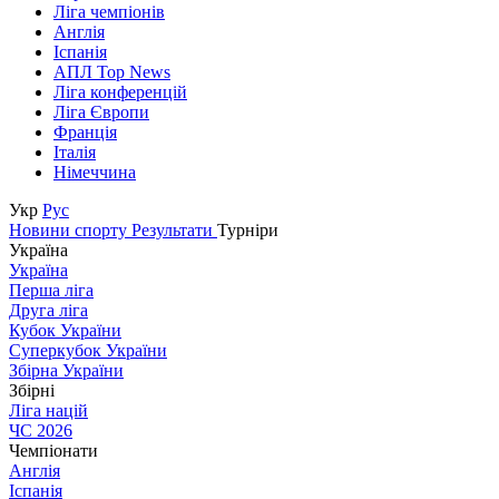
Ліга чемпіонів
Англія
Іспанія
АПЛ Top News
Ліга конференцій
Ліга Європи
Франція
Італія
Німеччина
Укр
Рус
Новини спорту
Результати
Турніри
Україна
Україна
Перша ліга
Друга ліга
Кубок України
Суперкубок України
Збірна України
Збірні
Ліга націй
ЧС 2026
Чемпіонати
Англія
Іспанія