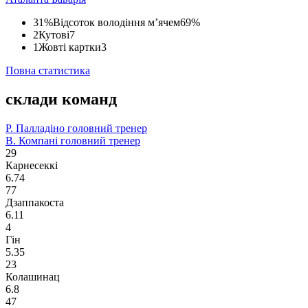
31%
Відсоток володіння м’ячем
69%
2
Кутові
7
1
Жовті картки
3
Повна статистика
склади команд
Р. Палладіно
головний тренер
В. Компані
головний тренер
29
Карнесеккі
6.74
77
Дзаппакоста
6.11
4
Гін
5.35
23
Колашинац
6.8
47