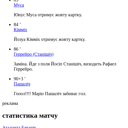
Муса
Юнус Муса отримує жовту картку.
84 ’
Кімміх
Йозуа Кімміх отримує жовту картку.
86 ’
Геррейро
(Станішіч)
Заміна. Йде з поля Йосіп Станішіч, виходить Рафаел
Геррейро.
90+3 ’
Пашаліч
Гооол!!!! Маріо Пашаліч забиває гол.
реклама
статистика матчу
Аталанта
Баварія