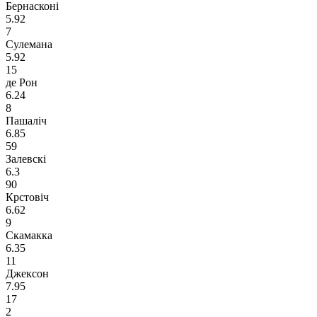
Бернасконі
5.92
7
Сулемана
5.92
15
де Рон
6.24
8
Пашаліч
6.85
59
Залевскі
6.3
90
Крстовіч
6.62
9
Скамакка
6.35
11
Джексон
7.95
17
2