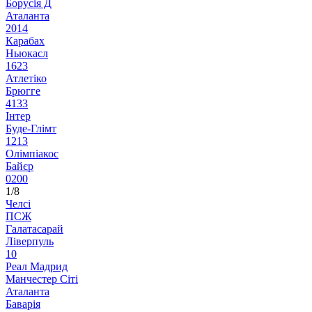
Борусія Д
Аталанта
2
0
1
4
Карабах
Ньюкасл
1
6
2
3
Атлетіко
Брюгге
4
1
3
3
Інтер
Буде-Глімт
1
2
1
3
Олімпіакос
Байєр
0
2
0
0
1/8
Челсі
ПСЖ
Галатасарай
Ліверпуль
1
0
Реал Мадрид
Манчестер Сіті
Аталанта
Баварія