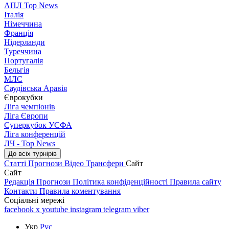
АПЛ Top News
Італія
Німеччина
Франція
Нідерланди
Туреччина
Португалія
Бельгія
МЛС
Саудівська Аравія
Єврокубки
Ліга чемпіонів
Ліга Європи
Суперкубок УЄФА
Ліга конференцій
ЛЧ - Top News
До всіх турнірів
Статті
Прогнози
Відео
Трансфери
Сайт
Сайт
Редакція
Прогнози
Політика конфіденційності
Правила сайту
Контакти
Правила коментування
Соціальні мережі
facebook
x
youtube
instagram
telegram
viber
Укр
Рус