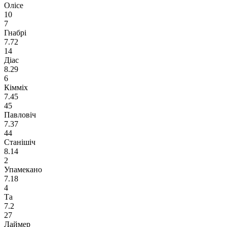
Олісе
10
7
Гнабрі
7.72
14
Діас
8.29
6
Кімміх
7.45
45
Павловіч
7.37
44
Станішіч
8.14
2
Упамекано
7.18
4
Та
7.2
27
Лаймер