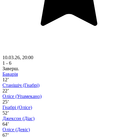
10.03.26, 20:00
1 - 6
Заверш.
Баварія
12’
Станішіч
(Гнабрі)
22’
Олісе
(Упамекано)
25’
Гнабрі
(Олісе)
52’
Джексон
(Діас)
64’
Олісе
(Девіс)
67’