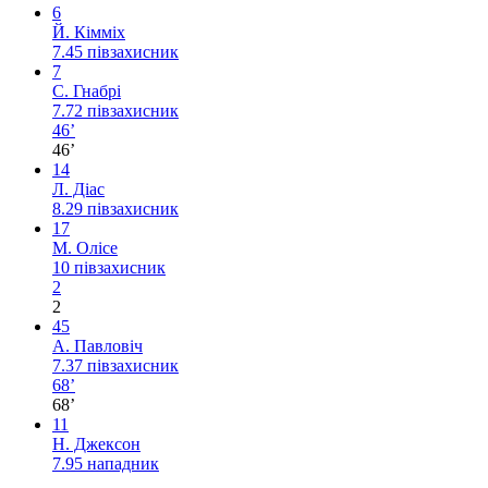
6
Й. Кімміх
7.45
півзахисник
7
С. Гнабрі
7.72
півзахисник
46’
46’
14
Л. Діас
8.29
півзахисник
17
М. Олісе
10
півзахисник
2
2
45
А. Павловіч
7.37
півзахисник
68’
68’
11
Н. Джексон
7.95
нападник