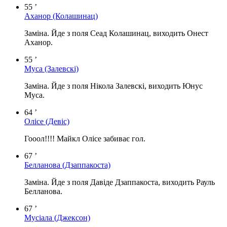
55 ’
Аханор
(Колашинац)
Заміна. Йде з поля Сеад Колашинац, виходить Онест
Аханор.
55 ’
Муса
(Залевскі)
Заміна. Йде з поля Нікола Залевскі, виходить Юнус
Муса.
64 ’
Олісе
(Девіс)
Гооол!!!! Майкл Олісе забиває гол.
67 ’
Белланова
(Дзаппакоста)
Заміна. Йде з поля Давіде Дзаппакоста, виходить Рауль
Белланова.
67 ’
Мусіала
(Джексон)