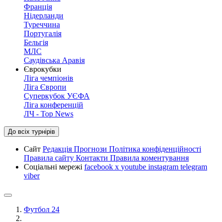
Франція
Нідерланди
Туреччина
Португалія
Бельгія
МЛС
Саудівська Аравія
Єврокубки
Ліга чемпіонів
Ліга Європи
Суперкубок УЄФА
Ліга конференцій
ЛЧ - Top News
До всіх турнірів
Сайт
Редакція
Прогнози
Політика конфіденційності
Правила сайту
Контакти
Правила коментування
Соціальні мережі
facebook
x
youtube
instagram
telegram
viber
Футбол 24