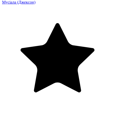
Мусіала
(Джексон)