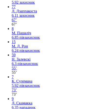
5.92
захисник
77
Д. Дзаппакоста
6.11
захисник
67’
67’
8
М. Пашаліч
6.85
півзахисник
15
М. Д. Рон
6.24
півзахисник
59
Н. Залевскі
6.3
півзахисник
55’
55’
7
К. Сулемана
5.92
півзахисник
73’
73’
9
Д. Скамакка
6.35
нападник