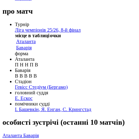
про матч
Турнір
Ліга чемпіонів 25/26, 8-й фінал
місце в таблиці
очки
Аталанта
Баварія
форма
Аталанта
П
Н
Н
П
В
Баварія
В
В
В
В
В
Стадіон
Гевісс Стедіум
(Бергамо)
головний суддя
Е. Ескос
помічники судді
І. Башевкін
,
Я. Енган
,
С. Крингстад
особисті зустрічі
(
останні 10 матчів
)
Аталанта
Баварія