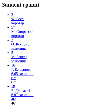
Запасні гравці
31
Ф. Россі
воротар
57
М. Спортьєлло
воротар
3
О. Коссуну
захисник
5
М. Баккер
захисник
16
Р. Белланова
6.65
захисник
67’
67’
19
Б. Джимсіті
6.87
захисник
46’
46’