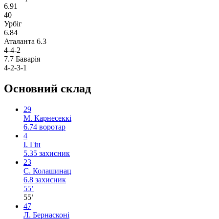
6.91
40
Урбіг
6.84
Аталанта
6.3
4-4-2
7.7
Баварія
4-2-3-1
Основний склад
29
М. Карнесеккі
6.74
воротар
4
І. Гін
5.35
захисник
23
С. Колашинац
6.8
захисник
55’
55’
47
Л. Бернасконі