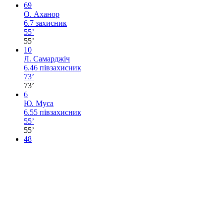
69
О. Аханор
6.7
захисник
55’
55’
10
Л. Самарджіч
6.46
півзахисник
73’
73’
6
Ю. Муса
6.55
півзахисник
55’
55’
48