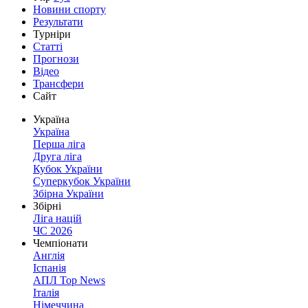
Новини спорту
Результати
Турніри
Статті
Прогнози
Відео
Трансфери
Сайт
Україна
Україна
Перша ліга
Друга ліга
Кубок України
Суперкубок України
Збірна України
Збірні
Ліга націй
ЧС 2026
Чемпіонати
Англія
Іспанія
АПЛ Top News
Італія
Німеччина