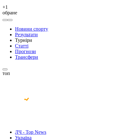
+
1
обране
Новини спорту
Результати
Турніри
Статті
Прогнози
Трансфери
топ
ЛЧ - Top News
Україна