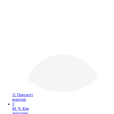
Л. Прескотт
воротар
3
М. Ч. Кім
захисник