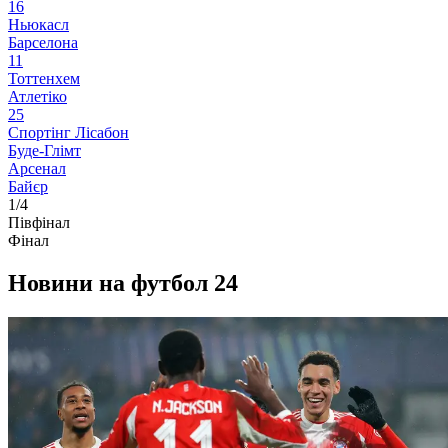
1
6
Ньюкасл
Барселона
1
1
Тоттенхем
Атлетіко
2
5
Спортінг Лісабон
Буде-Глімт
Арсенал
Байєр
1/4
Півфінал
Фінал
Новини на футбол 24