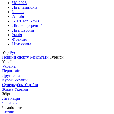
ЧС 2026
Ліга чемпіонів
Іспанія
Англія
АПЛ Top News
Ліга конференцій
Ліга Європи
Італія
Франція
Німеччина
Укр
Рус
Новини спорту
Результати
Турніри
Україна
Україна
Перша ліга
Друга ліга
Кубок України
Суперкубок України
Збірна України
Збірні
Ліга націй
ЧС 2026
Чемпіонати
Англія