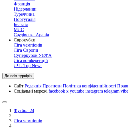
Франція
Нідерланди
Туреччина
Португалія
Бельгія
МЛС
Саудівська Аравія
Єврокубки
Ліга чемпіонів
Ліга Європи
Суперкубок УЄФА
Ліга конференцій
ЛЧ - Top News
До всіх турнірів
Сайт
Редакція
Прогнози
Політика конфіденційності
Прав
Соціальні мережі
facebook
x
youtube
instagram
telegram
vibe
Футбол 24
Ліга чемпіонів