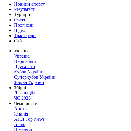
Новини спорту
Результати
Турніри
Статті
Прогнози
Відео
Трансфери
Сайт
Україна
Україна
Перша ліга
Друга ліга
Кубок України
Суперкубок України
Збірна України
Збірні
Ліга націй
ЧС 2026
Чемпіонати
Англія
Іспанія
АПЛ Top News
Італія
Німеччина