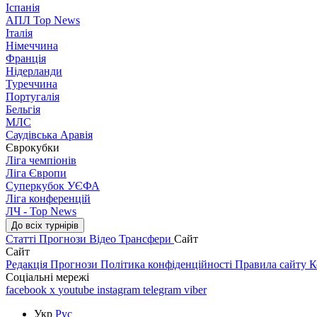
Іспанія
АПЛ Top News
Італія
Німеччина
Франція
Нідерланди
Туреччина
Португалія
Бельгія
МЛС
Саудівська Аравія
Єврокубки
Ліга чемпіонів
Ліга Європи
Суперкубок УЄФА
Ліга конференцій
ЛЧ - Top News
До всіх турнірів
Статті
Прогнози
Відео
Трансфери
Сайт
Сайт
Редакція
Прогнози
Політика конфіденційності
Правила сайту
К
Соціальні мережі
facebook
x
youtube
instagram
telegram
viber
Укр
Рус