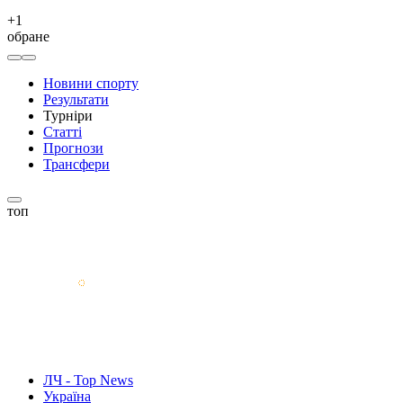
+
1
обране
Новини спорту
Результати
Турніри
Статті
Прогнози
Трансфери
топ
ЛЧ - Top News
Україна