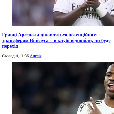
Гравці Арсенала цікавляться потенційним
трансфером Вінісіуса – в клубі відповіли, чи буде
перехід
Сьогодні, 11:36
Англія