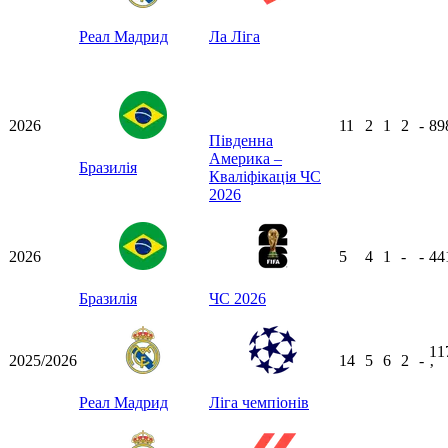
Реал Мадрид
Ла Ліга
2026
11
2
1
2
-
89
Південна
Америка –
Бразилія
Кваліфікація ЧС
2026
2026
5
4
1
-
-
44
Бразилія
ЧС 2026
11
2025/2026
14
5
6
2
-
ʼ
Реал Мадрид
Ліга чемпіонів