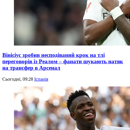
Вінісіус зробив несподіваний крок на тлі
переговорів із Реалом – фанати шукають натяк
на трансфер в Арсенал
Сьогодні, 09:28
Іспанія