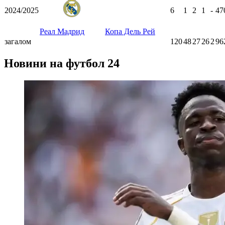
2024/2025
6
1
2
1
-
47
Реал Мадрид
Копа Дель Рей
загалом
120
48
27
26
2
96
Новини на футбол 24