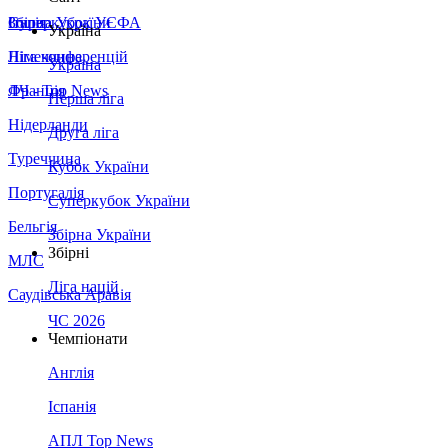
Збірна України
Італія
Суперкубок УЄФА
Україна
Німеччина
Ліга конференцій
Україна
Франція
ЛЧ - Top News
Перша ліга
Нідерланди
Друга ліга
Туреччина
Кубок України
Португалія
Суперкубок України
Бельгія
Збірна України
Збірні
МЛС
Ліга націй
Саудівська Аравія
ЧС 2026
Чемпіонати
Англія
Іспанія
АПЛ Top News