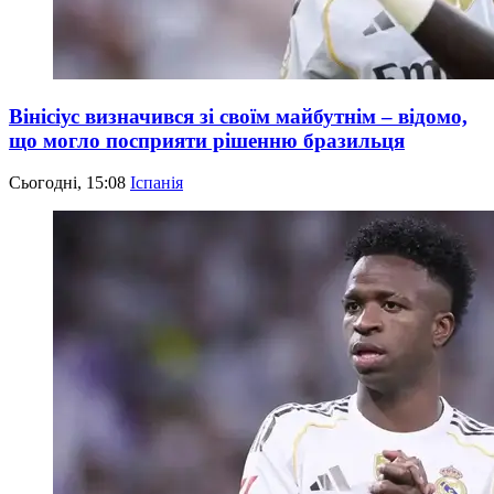
Вінісіус визначився зі своїм майбутнім – відомо,
що могло посприяти рішенню бразильця
Сьогодні, 15:08
Іспанія