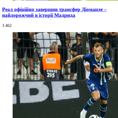
Реал офіційно завершив трансфер Діоманде –
найдорожчий в історії Мадрида
3 462