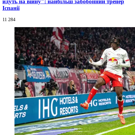
йдуть на війну": найбільш забобонний тренер
Іспанії
11 284