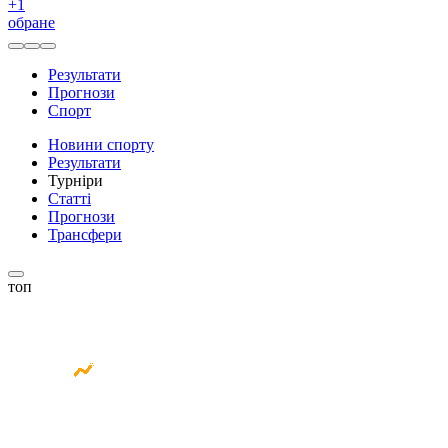
+
1
обране
Результати
Прогнози
Спорт
Новини спорту
Результати
Турніри
Статті
Прогнози
Трансфери
топ