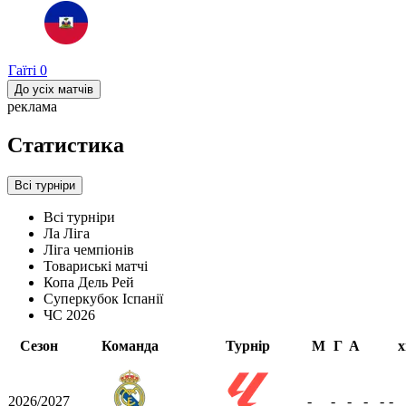
Гаїті
0
До усіх матчів
реклама
Статистика
Всі турніри
Всі турніри
Ла Ліга
Ліга чемпіонів
Товариські матчі
Копа Дель Рей
Суперкубок Іспанії
ЧС 2026
Сезон
Команда
Турнір
М
Г
А
х
2026/2027
-
-
-
-
-
-