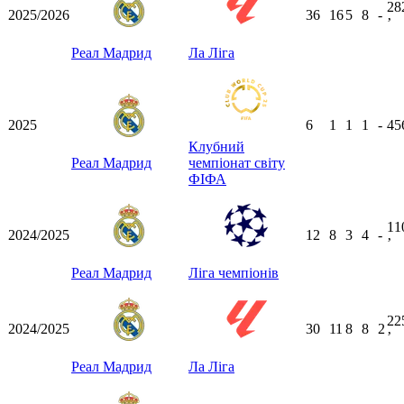
28
2025/2026
36
16
5
8
-
ʼ
Реал Мадрид
Ла Ліга
2025
6
1
1
1
-
45
Клубний
Реал Мадрид
чемпіонат світу
ФІФА
11
2024/2025
12
8
3
4
-
ʼ
Реал Мадрид
Ліга чемпіонів
22
2024/2025
30
11
8
8
2
ʼ
Реал Мадрид
Ла Ліга