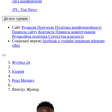
Ліга конференцій
ЛЧ - Top News
До всіх турнірів
Сайт
Редакція
Прогнози
Політика конфіденційності
Правила сайту
Контакти
Правила коментування
Редакційна політика
Структура власності
Соціальні мережі
facebook
x
youtube
instagram
telegram
viber
Футбол 24
Іспанія
Реал Мадрид
Вінісіус Жуніор