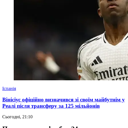
Іспанія
Вінісіус офіційно визначився зі своїм майбутнім у
Реалі після трансферу за 125 мільйонів
Сьогодні, 21:10