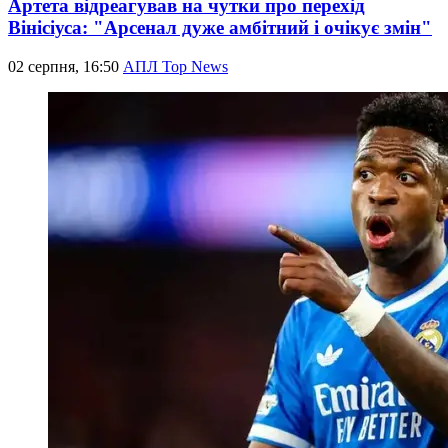
Артета відреагував на чутки про перехід
Вінісіуса: "Арсенал дуже амбітний і очікує змін"
02 серпня, 16:50
АПЛ Top News