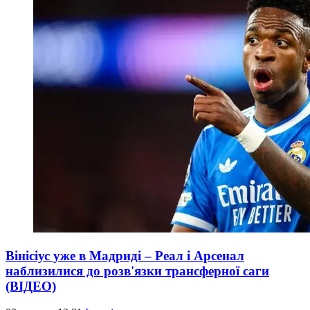
Вінісіус уже в Мадриді – Реал і Арсенал
наблизилися до розв'язки трансферної саги
(ВІДЕО)