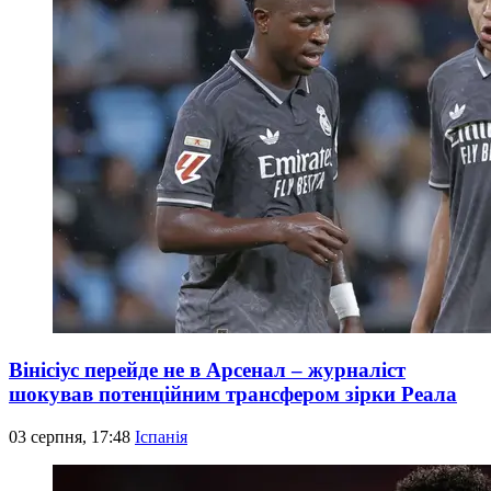
Вінісіус перейде не в Арсенал – журналіст
шокував потенційним трансфером зірки Реала
03 серпня, 17:48
Іспанія