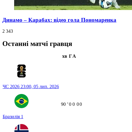
Динамо – Карабах: відео гола Пономаренка
2 343
Останні матчі гравця
хв
Г
А
ЧС 2026
23:00,
05 лип. 2026
90
ʼ
0
0
0
0
Бразилія
1