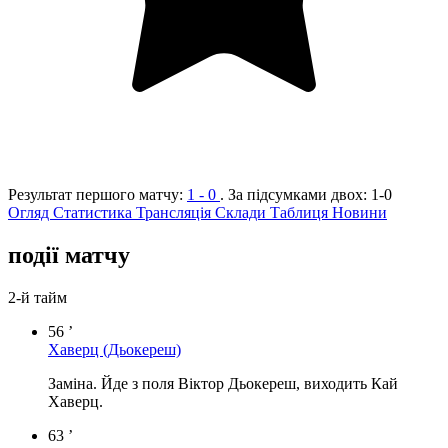
Результат першого матчу:
1 - 0
. За підсумками двох:
1-0
Огляд
Статистика
Трансляція
Склади
Таблиця
Новини
події матчу
2-й тайм
56 ’
Хаверц
(Дьокереш)
Заміна. Йде з поля Віктор Дьокереш, виходить Кай
Хаверц.
63 ’