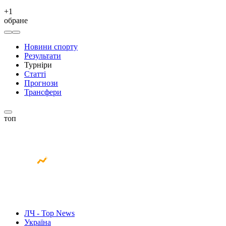
+
1
обране
Новини спорту
Результати
Турніри
Статті
Прогнози
Трансфери
топ
ЛЧ - Top News
Україна