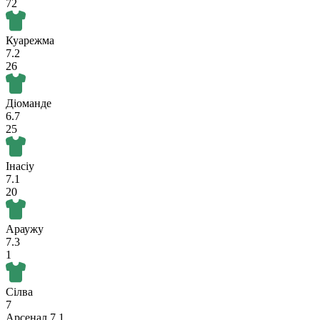
72
Куарежма
7.2
26
Діоманде
6.7
25
Інасіу
7.1
20
Араужу
7.3
1
Сілва
7
Арсенал
7.1