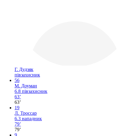
Г. Дудзяк
півзахисник
56
М. Доуман
6.8
півзахисник
63’
63’
19
Л. Троссар
6.3
нападник
79’
79’
9