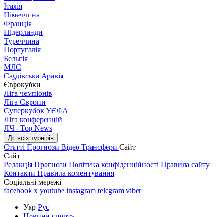
Італія
Німеччина
Франція
Нідерланди
Туреччина
Португалія
Бельгія
МЛС
Саудівська Аравія
Єврокубки
Ліга чемпіонів
Ліга Європи
Суперкубок УЄФА
Ліга конференцій
ЛЧ - Top News
До всіх турнірів
Статті
Прогнози
Відео
Трансфери
Сайт
Сайт
Редакція
Прогнози
Політика конфіденційності
Правила сайту
Контакти
Правила коментування
Соціальні мережі
facebook
x
youtube
instagram
telegram
viber
Укр
Рус
Новини спорту