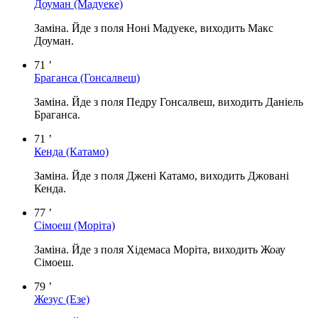
Доуман
(Мадуеке)
Заміна. Йде з поля Ноні Мадуеке, виходить Макс
Доуман.
71 ’
Браганса
(Гонсалвеш)
Заміна. Йде з поля Педру Гонсалвеш, виходить Даніель
Браганса.
71 ’
Кенда
(Катамо)
Заміна. Йде з поля Джені Катамо, виходить Джовані
Кенда.
77 ’
Сімоеш
(Моріта)
Заміна. Йде з поля Хідемаса Моріта, виходить Жоау
Сімоеш.
79 ’
Жезус
(Езе)