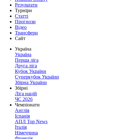
Результати
Турніри
Статті
Прогнози
Відео
Трансфери
Сайт
Україна
Україна
Перша ліга
Друга ліга
Кубок України
Суперкубок України
Збірна України
Збірні
Ліга націй
ЧС 2026
Чемпіонати
Англія
Іспанія
АПЛ Top News
Італія
Німеччина
Франція