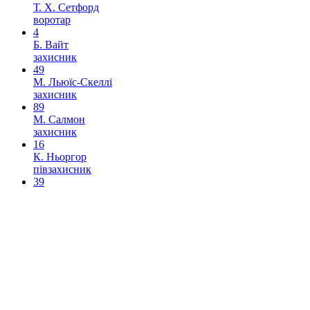
Т. Х. Сетфорд
воротар
4
Б. Вайт
захисник
49
М. Льюїс-Скеллі
захисник
89
М. Салмон
захисник
16
К. Ньоргор
півзахисник
39