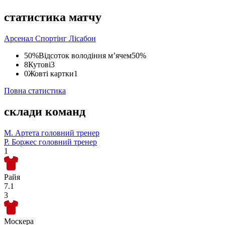
статистика матчу
Арсенал
Спортінг Лісабон
50%
Відсоток володіння м’ячем
50%
8
Кутові
3
0
Жовті картки
1
Повна статистика
склади команд
М. Артета
головний тренер
Р. Боржес
головний тренер
1
Райя
7.1
3
Москера