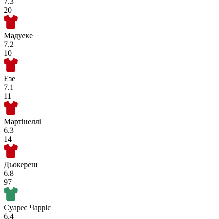
7.3
20
Мадуеке
7.2
10
Езе
7.1
11
Мартінеллі
6.3
14
Дьокереш
6.8
97
Суарес Чарріс
6.4