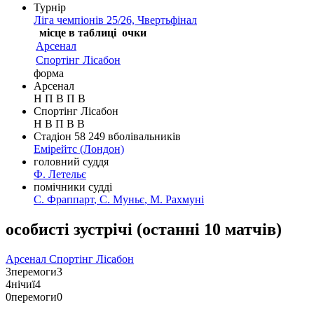
Турнір
Ліга чемпіонів 25/26, Чвертьфінал
місце в таблиці
очки
Арсенал
Спортінг Лісабон
форма
Арсенал
Н
П
В
П
В
Спортінг Лісабон
Н
В
П
В
В
Стадіон
58 249
вболівальників
Емірейтс
(Лондон)
головний суддя
Ф. Летельє
помічники судді
С. Фраппарт
,
С. Муньє
,
М. Рахмуні
особисті зустрічі
(
останні 10 матчів
)
Арсенал
Спортінг Лісабон
3
перемоги
3
4
нічиї
4
0
перемоги
0