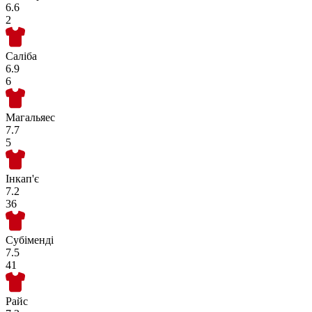
6.6
2
Саліба
6.9
6
Магальяес
7.7
5
Інкап'є
7.2
36
Субіменді
7.5
41
Райс