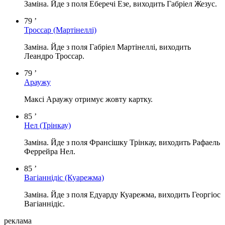
Заміна. Йде з поля Еберечі Езе, виходить Габріел Жезус.
79 ’
Троссар
(Мартінеллі)
Заміна. Йде з поля Габріел Мартінеллі, виходить
Леандро Троссар.
79 ’
Араужу
Максі Араужу отримує жовту картку.
85 ’
Нел
(Трінкау)
Заміна. Йде з поля Франсішку Трінкау, виходить Рафаель
Феррейра Нел.
85 ’
Вагіаннідіс
(Куарежма)
Заміна. Йде з поля Едуарду Куарежма, виходить Георгіос
Вагіаннідіс.
реклама