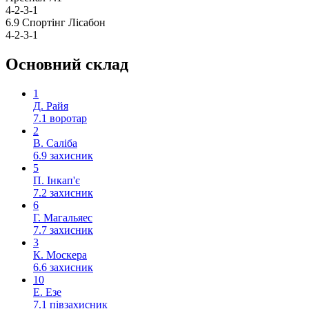
4-2-3-1
6.9
Спортінг Лісабон
4-2-3-1
Основний склад
1
Д. Райя
7.1
воротар
2
В. Саліба
6.9
захисник
5
П. Інкап'є
7.2
захисник
6
Г. Магальяес
7.7
захисник
3
К. Москера
6.6
захисник
10
Е. Езе
7.1
півзахисник