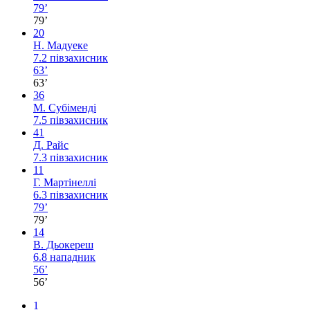
79’
79’
20
Н. Мадуеке
7.2
півзахисник
63’
63’
36
М. Субіменді
7.5
півзахисник
41
Д. Райс
7.3
півзахисник
11
Г. Мартінеллі
6.3
півзахисник
79’
79’
14
В. Дьокереш
6.8
нападник
56’
56’
1