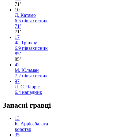
71’
10
Д. Катамо
6.5
півзахисник
71’
71’
17
Ф. Трінкау
6.9
півзахисник
85’
85’
42
М. Юльман
7.2
півзахисник
97
Л. С. Чарріс
6.4
нападник
Запасні гравці
13
К. Аррісабалага
воротар
35