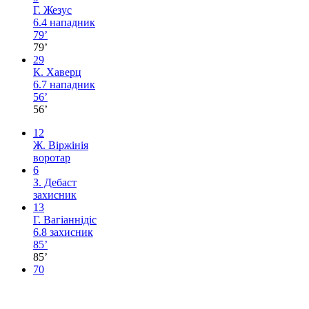
Г. Жезус
6.4
нападник
79’
79’
29
К. Хаверц
6.7
нападник
56’
56’
12
Ж. Віржінія
воротар
6
З. Дебаст
захисник
13
Г. Вагіаннідіс
6.8
захисник
85’
85’
70