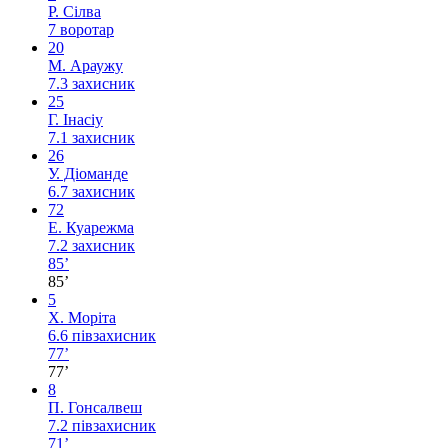
Р. Сілва
7
воротар
20
М. Араужу
7.3
захисник
25
Г. Інасіу
7.1
захисник
26
У. Діоманде
6.7
захисник
72
Е. Куарежма
7.2
захисник
85’
85’
5
Х. Моріта
6.6
півзахисник
77’
77’
8
П. Гонсалвеш
7.2
півзахисник
71’