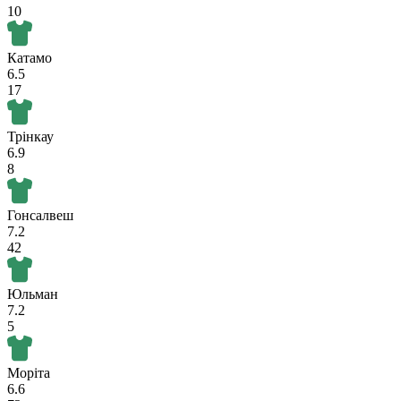
10
Катамо
6.5
17
Трінкау
6.9
8
Гонсалвеш
7.2
42
Юльман
7.2
5
Моріта
6.6