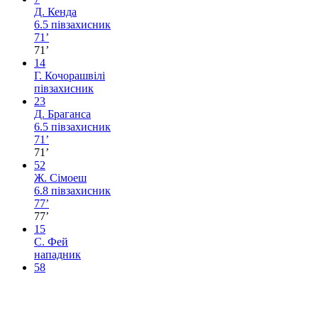
Д. Кенда
6.5
півзахисник
71’
71’
14
Г. Кочорашвілі
півзахисник
23
Д. Браганса
6.5
півзахисник
71’
71’
52
Ж. Сімоеш
6.8
півзахисник
77’
77’
15
С. Фей
нападник
58