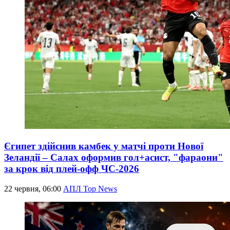
Єгипет здійснив камбек у матчі проти Нової
Зеландії – Салах оформив гол+асист, "фараони"
за крок від плей-офф ЧС-2026
22 червня, 06:00
АПЛ Top News