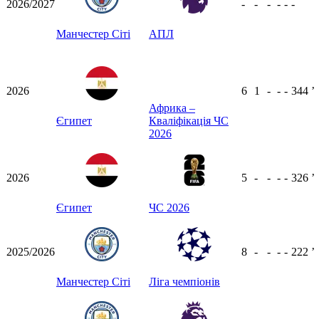
2026/2027
-
-
-
-
-
-
Манчестер Сіті
АПЛ
2026
6
1
-
-
-
344
ʼ
Африка –
Єгипет
Кваліфікація ЧС
2026
2026
5
-
-
-
-
326
ʼ
Єгипет
ЧС 2026
2025/2026
8
-
-
-
-
222
ʼ
Манчестер Сіті
Ліга чемпіонів