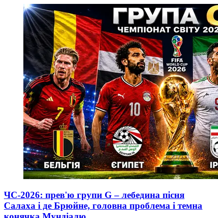
ЧС-2026: прев'ю групи G – лебедина пісня
Салаха і де Брюйне, головна проблема і темна
конячка Мундіалю