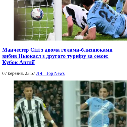
Манчестер Сіті з двома голами-близнюками
вибив Ньюкасл з другого турніру за сезон:
Кубок Англії
07 березня, 23:57
ЛЧ - Top News