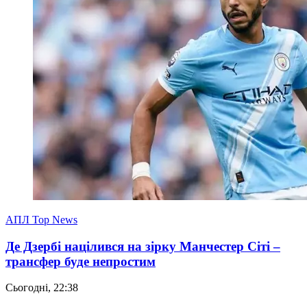
АПЛ Top News
Де Дзербі націлився на зірку Манчестер Сіті –
трансфер буде непростим
Сьогодні, 22:38