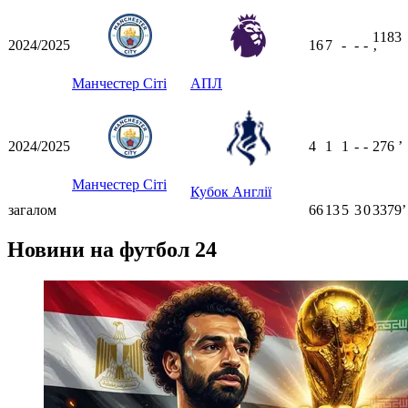
1183
2024/2025
16
7
-
-
-
ʼ
Манчестер Сіті
АПЛ
2024/2025
4
1
1
-
-
276
ʼ
Манчестер Сіті
Кубок Англії
загалом
66
13
5
3
0
3379ʼ
Новини на футбол 24