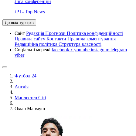
Ліга конференцій
ЛЧ - Top News
До всіх турнірів
Сайт
Редакція
Прогнози
Політика конфіденційності
Правила сайту
Контакти
Правила коментування
Редакційна політика
Структура власності
Соціальні мережі
facebook
x
youtube
instagram
telegram
viber
Футбол 24
Англія
Манчестер Сіті
Омар Мармуш