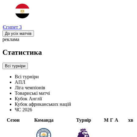
Єгипет
3
До усіх матчів
реклама
Статистика
Всі турніри
Всі турніри
АПЛ
Ліга чемпіонів
Товариські матчі
Кубок Англії
Кубок африканських націй
ЧС 2026
Сезон
Команда
Турнір
М
Г
А
хв