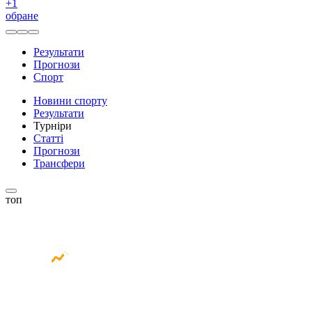
+
1
обране
Результати
Прогнози
Спорт
Новини спорту
Результати
Турніри
Статті
Прогнози
Трансфери
топ