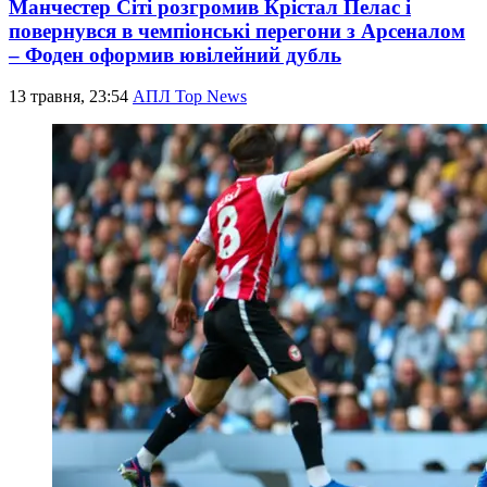
Манчестер Сіті розгромив Крістал Пелас і
повернувся в чемпіонські перегони з Арсеналом
– Фоден оформив ювілейний дубль
13 травня, 23:54
АПЛ Top News