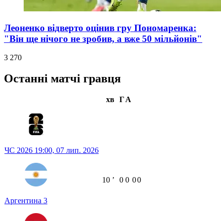
Леоненко відверто оцінив гру Пономаренка:
"Він ще нічого не зробив, а вже 50 мільйонів"
3 270
Останні матчі гравця
хв
Г
А
ЧС 2026
19:00,
07 лип. 2026
10
ʼ
0
0
0
0
Аргентина
3