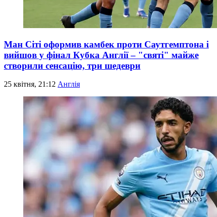
Ман Сіті оформив камбек проти Саутгемптона і
вийшов у фінал Кубка Англії – "святі" майже
створили сенсацію, три шедеври
25 квітня, 21:12
Англія