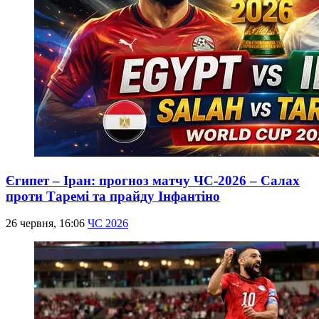
Єгипет – Іран: прогноз матчу ЧС-2026 – Салах
проти Таремі та прайду Інфантіно
26 червня, 16:06
ЧС 2026