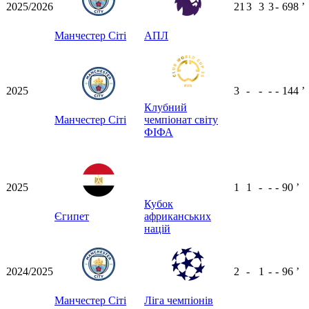
2025/2026
21
3
3
3
-
698
ʼ
Манчестер Сіті
АПЛ
2025
3
-
-
-
-
144
ʼ
Клубний
Манчестер Сіті
чемпіонат світу
ФІФА
2025
1
1
-
-
-
90
ʼ
Кубок
Єгипет
африканських
націй
2024/2025
2
-
1
-
-
96
ʼ
Манчестер Сіті
Ліга чемпіонів