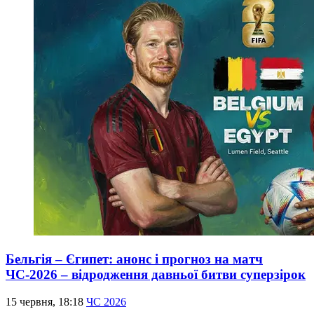
Бельгія – Єгипет: анонс і прогноз на матч
ЧС-2026 – відродження давньої битви суперзірок
15 червня, 18:18
ЧС 2026