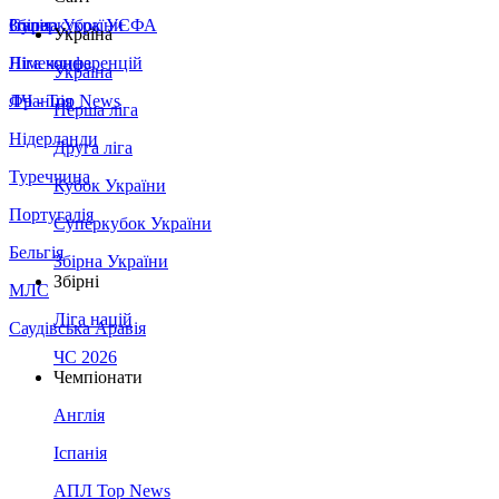
Збірна України
Італія
Суперкубок УЄФА
Україна
Німеччина
Ліга конференцій
Україна
Франція
ЛЧ - Top News
Перша ліга
Нідерланди
Друга ліга
Туреччина
Кубок України
Португалія
Суперкубок України
Бельгія
Збірна України
Збірні
МЛС
Ліга націй
Саудівська Аравія
ЧС 2026
Чемпіонати
Англія
Іспанія
АПЛ Top News