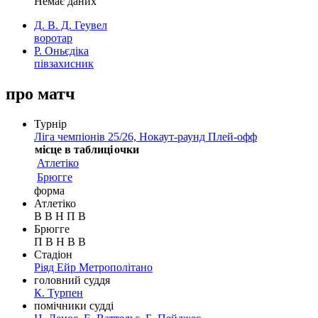
Немає даних
Д. В. Д. Геувел
воротар
Р. Оньєдіка
півзахисник
про матч
Турнір
Ліга чемпіонів 25/26, Нокаут-раунд Плей-офф
місце в таблиці
очки
Атлетіко
Брюгге
форма
Атлетіко
В
В
Н
П
В
Брюгге
П
В
Н
В
В
Стадіон
Ріяд Ейр Метрополітано
головний суддя
К. Турпен
помічники судді