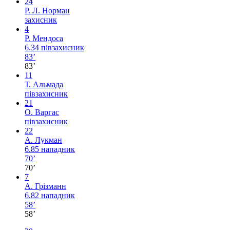
24
Р. Л. Норман
захисник
4
Р. Мендоса
6.34
півзахисник
83’
83’
11
Т. Альмада
півзахисник
21
О. Варгас
півзахисник
22
А. Лукман
6.85
нападник
70’
70’
7
А. Грізманн
6.82
нападник
58’
58’