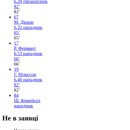
6.29
півзахисник
82’
82’
67
М. Діахон
6.32
нападник
65’
65’
17
Р. Фермант
6.53
нападник
66’
66’
19
Г. Нільссон
6.46
нападник
82’
82’
84
Ш. Кемпбелл
нападник
Не в заявці