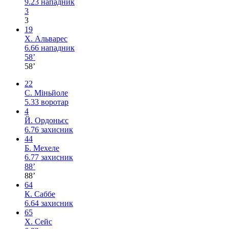
9.23
нападник
3
3
19
Х. Альварес
6.66
нападник
58’
58’
22
С. Міньйоле
5.33
воротар
4
Й. Ордоньєс
6.76
захисник
44
Б. Мехеле
6.77
захисник
88’
88’
64
К. Саббе
6.64
захисник
65
Х. Сейс