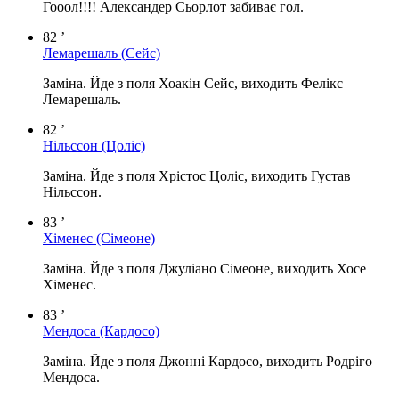
Гооол!!!! Александер Сьорлот забиває гол.
82 ’
Лемарешаль
(Сейс)
Заміна. Йде з поля Хоакін Сейс, виходить Фелікс
Лемарешаль.
82 ’
Нільссон
(Цоліс)
Заміна. Йде з поля Хрістос Цоліс, виходить Густав
Нільссон.
83 ’
Хіменес
(Сімеоне)
Заміна. Йде з поля Джуліано Сімеоне, виходить Хосе
Хіменес.
83 ’
Мендоса
(Кардосо)
Заміна. Йде з поля Джонні Кардосо, виходить Родріго
Мендоса.