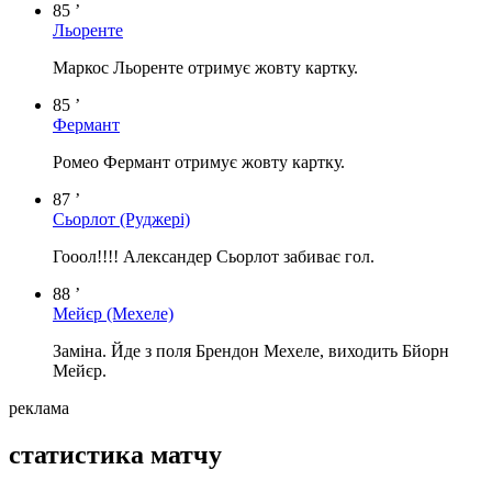
85 ’
Льоренте
Маркос Льоренте отримує жовту картку.
85 ’
Фермант
Ромео Фермант отримує жовту картку.
87 ’
Сьорлот
(Руджері)
Гооол!!!! Александер Сьорлот забиває гол.
88 ’
Мейєр
(Мехеле)
Заміна. Йде з поля Брендон Мехеле, виходить Бйорн
Мейєр.
реклама
статистика матчу