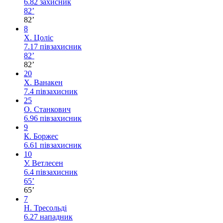
6.82
захисник
82’
82’
8
Х. Цоліс
7.17
півзахисник
82’
82’
20
Х. Ванакен
7.4
півзахисник
25
О. Станкович
6.96
півзахисник
9
К. Боржес
6.61
півзахисник
10
У. Ветлесен
6.4
півзахисник
65’
65’
7
Н. Тресольді
6.27
нападник