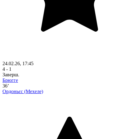
24.02.26, 17:45
4 - 1
Заверш.
Брюгге
36’
Ордоньєс
(Мехеле)