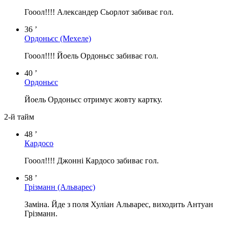
Гооол!!!! Александер Сьорлот забиває гол.
36 ’
Ордоньєс
(Мехеле)
Гооол!!!! Йоель Ордоньєс забиває гол.
40 ’
Ордоньєс
Йоель Ордоньєс отримує жовту картку.
2-й тайм
48 ’
Кардосо
Гооол!!!! Джонні Кардосо забиває гол.
58 ’
Грізманн
(Альварес)
Заміна. Йде з поля Хуліан Альварес, виходить Антуан
Грізманн.