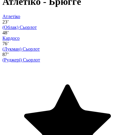
Атлетіко - Брюгге
Атлетіко
23’
(Облак)
Сьорлот
48’
Кардосо
76’
(Лукман)
Сьорлот
87’
(Руджері)
Сьорлот