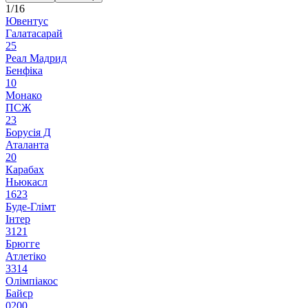
1/16
Ювентус
Галатасарай
2
5
Реал Мадрид
Бенфіка
1
0
Монако
ПСЖ
2
3
Борусія Д
Аталанта
2
0
Карабах
Ньюкасл
1
6
2
3
Буде-Глімт
Інтер
3
1
2
1
Брюгге
Атлетіко
3
3
1
4
Олімпіакос
Байєр
0
2
0
0