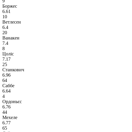
9
Боржес
6.61
10
Ветлесен
6.4
20
Ванакен
7.4
8
Цоліс
7.17
25
Станкович
6.96
64
Саббе
6.64
4
Ордоньєс
6.76
44
Мехеле
6.77
65