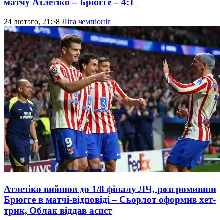
матчу Атлетіко – Брюгге – 4:1
24 лютого, 21:38
Ліга чемпіонів
Атлетіко вийшов до 1/8 фіналу ЛЧ, розгромивши
Брюгге в матчі-відповіді – Сьорлот оформив хет-
трик, Облак віддав асист