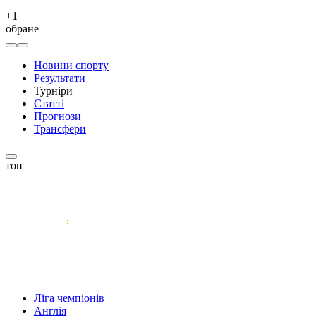
+
1
обране
Новини спорту
Результати
Турніри
Статті
Прогнози
Трансфери
топ
Ліга чемпіонів
Англія