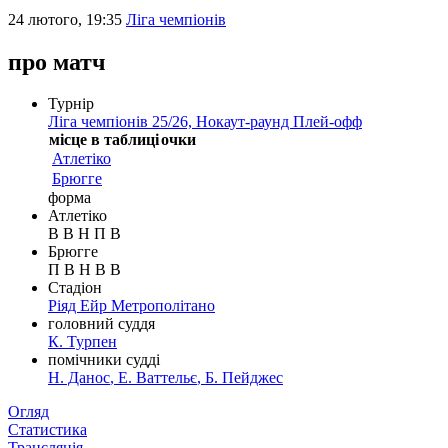
24 лютого, 19:35
Ліга чемпіонів
про матч
Турнір
Ліга чемпіонів 25/26, Нокаут-раунд Плей-офф
місце в таблиці
очки
Атлетіко
Брюгге
форма
Атлетіко
В
В
Н
П
В
Брюгге
П
В
Н
В
В
Стадіон
Ріяд Ейр Метрополітано
головний суддя
К. Турпен
помічники судді
Н. Данос
,
Е. Ваттельє
,
Б. Пейджес
Таблиця
Огляд
Новини
Статистика
Трансляція