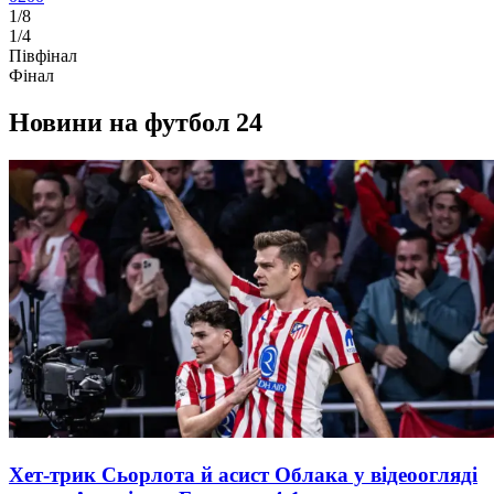
1/8
1/4
Півфінал
Фінал
Новини на футбол 24
Хет-трик Сьорлота й асист Облака у відеоогляді