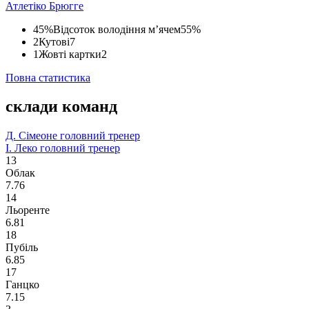
Атлетіко
Брюгге
45%
Відсоток володіння м’ячем
55%
2
Кутові
7
1
Жовті картки
2
Повна статистика
склади команд
Д. Сімеоне
головний тренер
І. Леко
головний тренер
13
Облак
7.76
14
Льоренте
6.81
18
Пубіль
6.85
17
Ганцко
7.15