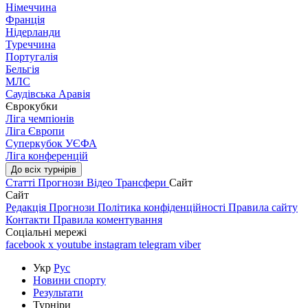
Німеччина
Франція
Нідерланди
Туреччина
Португалія
Бельгія
МЛС
Саудівська Аравія
Єврокубки
Ліга чемпіонів
Ліга Європи
Суперкубок УЄФА
Ліга конференцій
До всіх турнірів
Статті
Прогнози
Відео
Трансфери
Сайт
Сайт
Редакція
Прогнози
Політика конфіденційності
Правила сайту
Контакти
Правила коментування
Соціальні мережі
facebook
x
youtube
instagram
telegram
viber
Укр
Рус
Новини спорту
Результати
Турніри