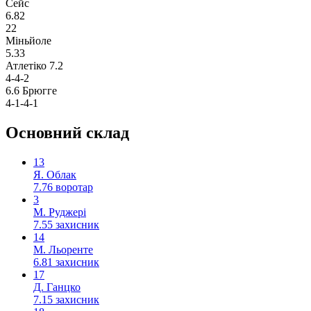
Сейс
6.82
22
Міньйоле
5.33
Атлетіко
7.2
4-4-2
6.6
Брюгге
4-1-4-1
Основний склад
13
Я. Облак
7.76
воротар
3
М. Руджері
7.55
захисник
14
М. Льоренте
6.81
захисник
17
Д. Ганцко
7.15
захисник