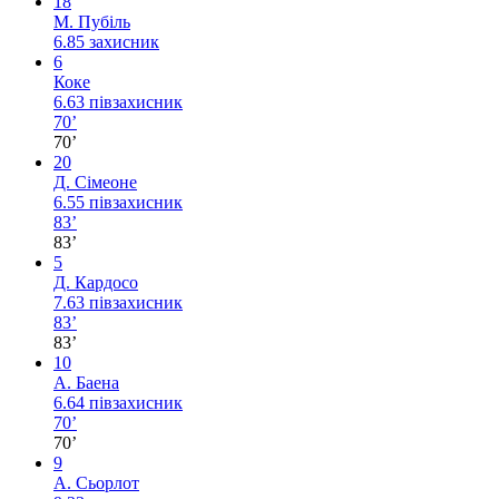
18
М. Пубіль
6.85
захисник
6
Коке
6.63
півзахисник
70’
70’
20
Д. Сімеоне
6.55
півзахисник
83’
83’
5
Д. Кардосо
7.63
півзахисник
83’
83’
10
А. Баена
6.64
півзахисник
70’
70’
9
А. Сьорлот