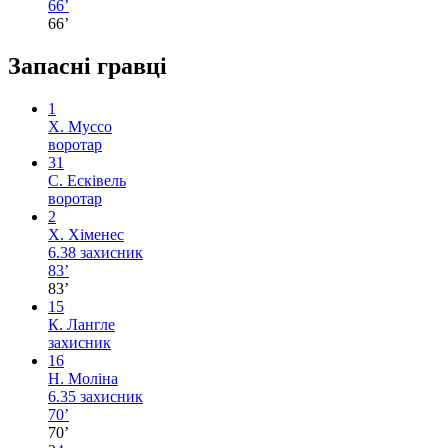
66’
66’
Запасні гравці
1
Х. Муссо
воротар
31
С. Есківель
воротар
2
Х. Хіменес
6.38
захисник
83’
83’
15
К. Лангле
захисник
16
Н. Моліна
6.35
захисник
70’
70’