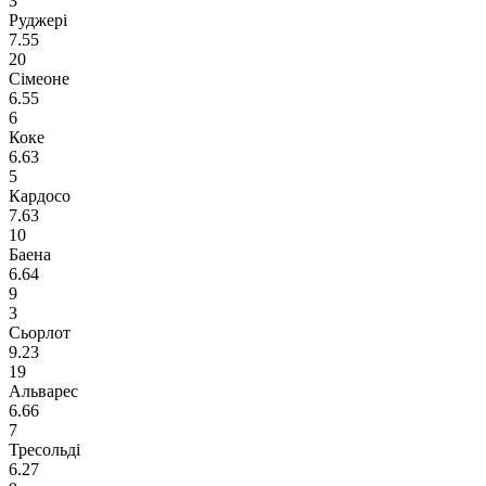
3
Руджері
7.55
20
Сімеоне
6.55
6
Коке
6.63
5
Кардосо
7.63
10
Баена
6.64
9
3
Сьорлот
9.23
19
Альварес
6.66
7
Тресольді
6.27