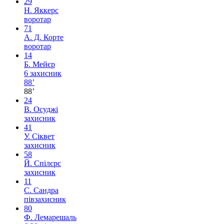
29
Н. Яккерс
воротар
71
А. Д. Корте
воротар
14
Б. Мейєр
6
захисник
88’
88’
24
В. Осуджі
захисник
41
У. Сіквет
захисник
58
Й. Спілєрс
захисник
11
С. Сандра
півзахисник
80
Ф. Лемарешаль