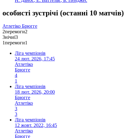
Н. Данос
,
Е. Ваттельє
,
Б. Пейджес
особисті зустрічі
(
останні 10 матчів
)
Атлетіко
Брюгге
2
перемоги
2
3
нічиї
3
1
перемоги
1
Ліга чемпіонів
24 лют. 2026, 17:45
Атлетіко
Брюгге
4
1
Ліга чемпіонів
18 лют. 2026, 20:00
Брюгге
Атлетіко
3
3
Ліга чемпіонів
12 жовт. 2022, 16:45
Атлетіко
Брюгге