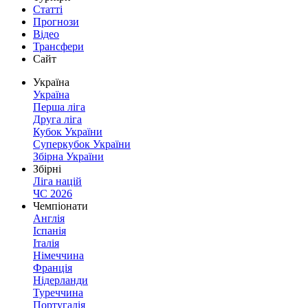
Статті
Прогнози
Відео
Трансфери
Сайт
Україна
Україна
Перша ліга
Друга ліга
Кубок України
Суперкубок України
Збірна України
Збірні
Ліга націй
ЧС 2026
Чемпіонати
Англія
Іспанія
Італія
Німеччина
Франція
Нідерланди
Туреччина
Португалія