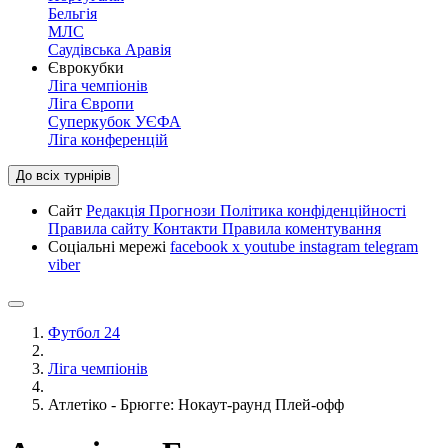
Бельгія
МЛС
Саудівська Аравія
Єврокубки
Ліга чемпіонів
Ліга Європи
Суперкубок УЄФА
Ліга конференцій
До всіх турнірів
Сайт
Редакція
Прогнози
Політика конфіденційності
Правила сайту
Контакти
Правила коментування
Соціальні мережі
facebook
x
youtube
instagram
telegram
viber
Футбол 24
Ліга чемпіонів
Атлетіко - Брюгге: Нокаут-раунд Плей-офф