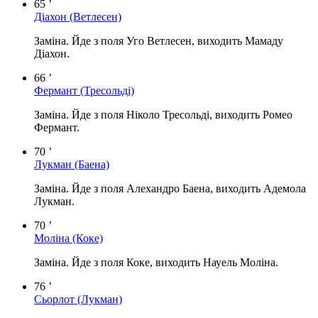
65 ’
Діахон
(Ветлесен)
Заміна. Йде з поля Уго Ветлесен, виходить Мамаду
Діахон.
66 ’
Фермант
(Тресольді)
Заміна. Йде з поля Ніколо Тресольді, виходить Ромео
Фермант.
70 ’
Лукман
(Баена)
Заміна. Йде з поля Алехандро Баена, виходить Адемола
Лукман.
70 ’
Моліна
(Коке)
Заміна. Йде з поля Коке, виходить Науель Моліна.
76 ’
Сьорлот
(Лукман)