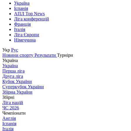
Україна
Іспанія
АПЛ Top News
Ліга конференцій
Франція
Італія
Ліга Європи
Німеччина
Укр
Рус
Новини спорту
Результати
Турніри
Україна
Україна
Перша ліга
Друга ліга
Кубок України
Суперкубок України
Збірна України
Збірні
Ліга націй
ЧС 2026
Чемпіонати
Англія
Іспанія
Італія