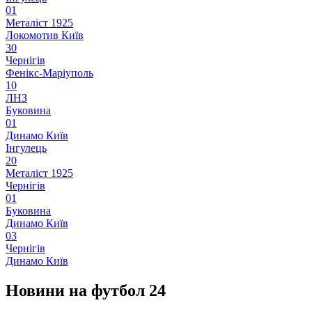
0
1
Металіст 1925
Локомотив Київ
3
0
Чернігів
Фенікс-Маріуполь
1
0
ЛНЗ
Буковина
0
1
Динамо Київ
Інгулець
2
0
Металіст 1925
Чернігів
0
1
Буковина
Динамо Київ
0
3
Чернігів
Динамо Київ
Новини на футбол 24