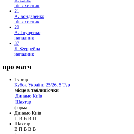
К. Еліас
півзахисник
21
А. Бондаренко
півзахисник
20
А. Глущенко
нападник
37
Л. Феррейра
нападник
про матч
Турнір
Кубок України 25/26, 5 Тур
місце в таблиці
очки
Динамо Київ
Шахтар
форма
Динамо Київ
П
В
В
В
П
Шахтар
В
П
В
В
В