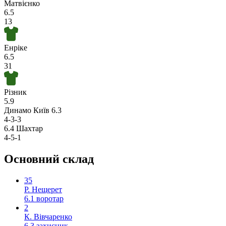
Матвієнко
6.5
13
Енріке
6.5
31
Різник
5.9
Динамо Київ
6.3
4-3-3
6.4
Шахтар
4-5-1
Основний склад
35
Р. Нещерет
6.1
воротар
2
К. Вівчаренко
6.3
захисник