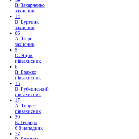
В. Захарченко
захисник
14
В. Буртник
захисник
66
А. Тіаре
захисник
5
О. Яцик
півзахисник
6
В. Бражко
півзахисник
15
В. Рубчинський
півзахисник
17
А. Торрес
півзахисник
39
Е. Герреро
6.8
нападник
77