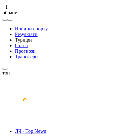
+
1
обране
Новини спорту
Результати
Турніри
Статті
Прогнози
Трансфери
топ
ЛЧ - Top News