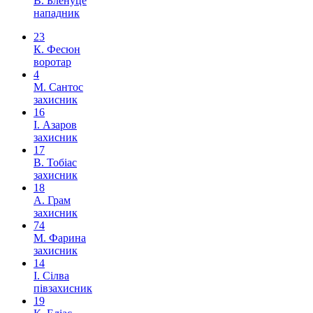
В. Бленуце
нападник
23
К. Фесюн
воротар
4
М. Сантос
захисник
16
І. Азаров
захисник
17
В. Тобіас
захисник
18
А. Грам
захисник
74
М. Фарина
захисник
14
І. Сілва
півзахисник
19