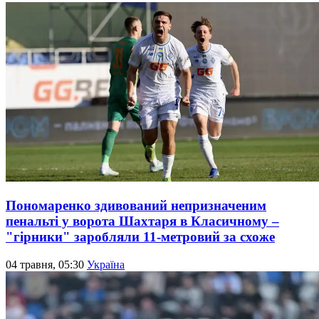
Пономаренко здивований непризначеним
пенальті у ворота Шахтаря в Класичному –
"гірники" заробляли 11-метровий за схоже
04 травня, 05:30
Україна