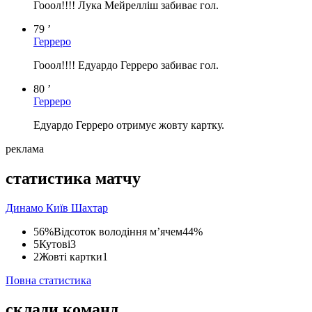
Гооол!!!! Лука Мейрелліш забиває гол.
79 ’
Герреро
Гооол!!!! Едуардо Герреро забиває гол.
80 ’
Герреро
Едуардо Герреро отримує жовту картку.
реклама
статистика матчу
Динамо Київ
Шахтар
56%
Відсоток володіння м’ячем
44%
5
Кутові
3
2
Жовті картки
1
Повна статистика
склади команд