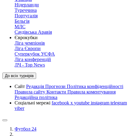
Нідерланди
Туреччина
Португалія
Бельгія
МЛС
Саудівська Аравія
Єврокубки
Ліга чемпіонів
Ліга Європи
Суперкубок УЄФА
Ліга конференцій
ЛЧ - Top News
До всіх турнірів
Сайт
Редакція
Прогнози
Політика конфіденційності
Правила сайту
Контакти
Правила коментування
Редакційна політика
Соціальні мережі
facebook
x
youtube
instagram
telegram
viber
Футбол 24