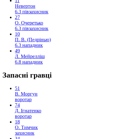
11
Невертон
6.3
півзахисник
27
О. Очеретько
6.3
півзахисник
10
П. В. (Педрінью)
6.3
нападник
49
Л. Мейрелліш
6.8
нападник
Запасні гравці
51
В. Моргун
воротар
74
Д. Ігнатенко
воротар
18
О. Тимчик
захисник
34