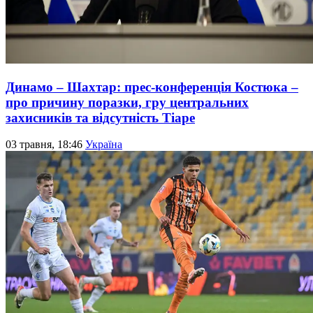
Динамо – Шахтар: прес-конференція Костюка –
про причину поразки, гру центральних
захисників та відсутність Тіаре
03 травня, 18:46
Україна