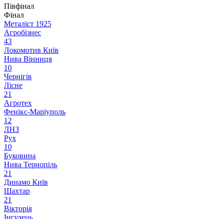
Півфінал
Фінал
Металіст 1925
Агробізнес
4
3
Локомотив Київ
Нива Вінниця
1
0
Чернігів
Лісне
2
1
Агротех
Фенікс-Маріуполь
1
2
ЛНЗ
Рух
1
0
Буковина
Нива Тернопіль
2
1
Динамо Київ
Шахтар
2
1
Вікторія
Інгулець