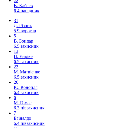
22
В. Кабаєв
6.4
нападник
31
Д. Різник
5.9
воротар
5
В. Бондар
6.5
захисник
13
П. Енріке
6.5
захисник
22
М. Матвієнко
6.5
захисник
26
Ю. Конопля
6.4
захисник
6
М. Гомес
6.3
півзахисник
7
Егіналдо
6.4
півзахисник