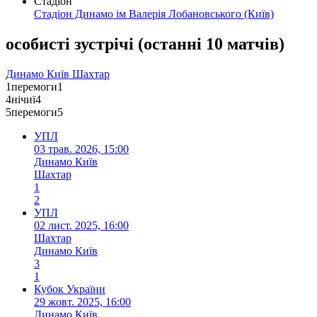
Стадіон
Стадіон Динамо ім Валерія Лобановського
(Київ)
особисті зустрічі
(
останні 10 матчів
)
Динамо Київ
Шахтар
1
перемоги
1
4
нічиї
4
5
перемоги
5
УПЛ
03 трав. 2026, 15:00
Динамо Київ
Шахтар
1
2
УПЛ
02 лист. 2025, 16:00
Шахтар
Динамо Київ
3
1
Кубок України
29 жовт. 2025, 16:00
Динамо Київ