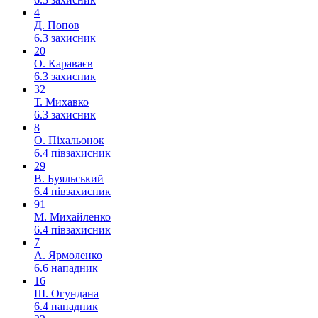
4
Д. Попов
6.3
захисник
20
О. Караваєв
6.3
захисник
32
Т. Михавко
6.3
захисник
8
О. Піхальонок
6.4
півзахисник
29
В. Буяльський
6.4
півзахисник
91
М. Михайленко
6.4
півзахисник
7
А. Ярмоленко
6.6
нападник
16
Ш. Огундана
6.4
нападник