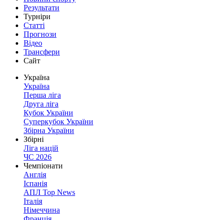
Результати
Турніри
Статті
Прогнози
Відео
Трансфери
Сайт
Україна
Україна
Перша ліга
Друга ліга
Кубок України
Суперкубок України
Збірна України
Збірні
Ліга націй
ЧС 2026
Чемпіонати
Англія
Іспанія
АПЛ Top News
Італія
Німеччина
Франція