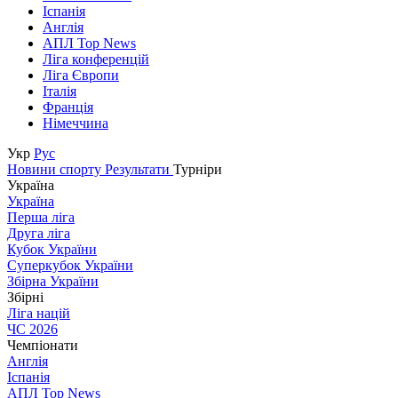
Іспанія
Англія
АПЛ Top News
Ліга конференцій
Ліга Європи
Італія
Франція
Німеччина
Укр
Рус
Новини спорту
Результати
Турніри
Україна
Україна
Перша ліга
Друга ліга
Кубок України
Суперкубок України
Збірна України
Збірні
Ліга націй
ЧС 2026
Чемпіонати
Англія
Іспанія
АПЛ Top News