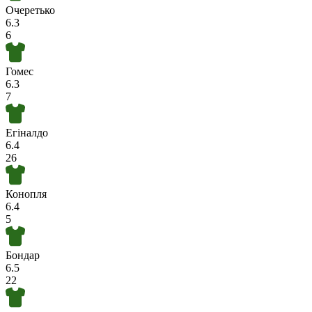
Очеретько
6.3
6
Гомес
6.3
7
Егіналдо
6.4
26
Конопля
6.4
5
Бондар
6.5
22