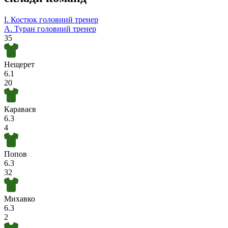
І. Костюк
головний тренер
А. Туран
головний тренер
35
Нещерет
6.1
20
Караваєв
6.3
4
Попов
6.3
32
Михавко
6.3
2