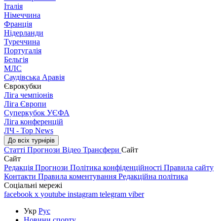
Італія
Німеччина
Франція
Нідерланди
Туреччина
Португалія
Бельгія
МЛС
Саудівська Аравія
Єврокубки
Ліга чемпіонів
Ліга Європи
Суперкубок УЄФА
Ліга конференцій
ЛЧ - Top News
До всіх турнірів
Статті
Прогнози
Відео
Трансфери
Сайт
Сайт
Редакція
Прогнози
Політика конфіденційності
Правила сайту
Контакти
Правила коментування
Редакційна політика
Соціальні мережі
facebook
x
youtube
instagram
telegram
viber
Укр
Рус
Новини спорту