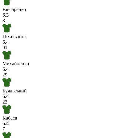
Вівчаренко
6.3
8
Піхальонок
6.4
91
Михайленко
6.4
29
Буяльський
6.4
22
Кабаєв
6.4
7