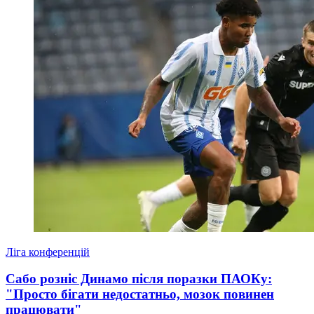
Ліга конференцій
Сабо розніс Динамо після поразки ПАОКу:
"Просто бігати недостатньо, мозок повинен
працювати"