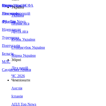
Збірна України
Італія
Суперкубок УЄФА
Україна
Німеччина
Ліга конференцій
Україна
Франція
ЛЧ - Top News
Перша ліга
Нідерланди
Друга ліга
Туреччина
Кубок України
Португалія
Суперкубок України
Бельгія
Збірна України
Збірні
МЛС
Ліга націй
Саудівська Аравія
ЧС 2026
Чемпіонати
Англія
Іспанія
АПЛ Top News