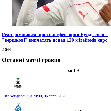
Реал домовився про трансфер зірки Бундесліги –
"вершкові" виплатять понад 120 мільйонів євро
2 644
Останні матчі гравця
хв
Г
А
Ліга конференцій
20:00,
06 серп. 2026
-
0
0
0
0