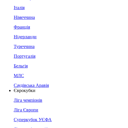
Італія
Німеччина
Франція
Нідерланди
Туреччина
Португалія
Бельгія
МЛС
Саудівська Аравія
Єврокубки
Ліга чемпіонів
Ліга Європи
Суперкубок УЄФА