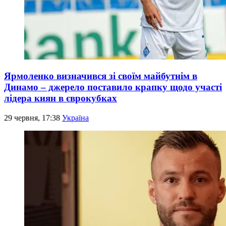
Ярмоленко визначився зі своїм майбутнім в
Динамо – джерело поставило крапку щодо участі
лідера киян в єврокубках
29 червня, 17:38
Україна