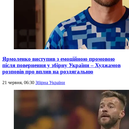
Ярмоленко виступив з емоційною промовою
після повернення у збірну України – Худжамов
розповів про вплив на роздягальню
21 червня, 06:30
Збірна України