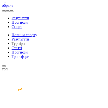
+
1
обране
Результати
Прогнози
Спорт
Новини спорту
Результати
Турніри
Статті
Прогнози
Трансфери
топ