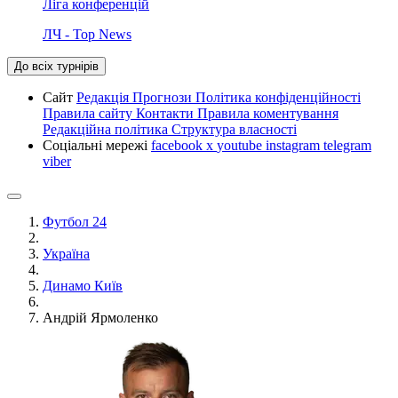
Ліга конференцій
ЛЧ - Top News
До всіх турнірів
Сайт
Редакція
Прогнози
Політика конфіденційності
Правила сайту
Контакти
Правила коментування
Редакційна політика
Структура власності
Соціальні мережі
facebook
x
youtube
instagram
telegram
viber
Футбол 24
Україна
Динамо Київ
Андрій Ярмоленко