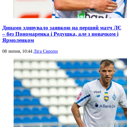
Динамо здивувало заявкою на перший матч ЛЄ
– без Пономаренка і Редушка, але з новачком і
Ярмоленком
08 липня, 10:44
Ліга Європи