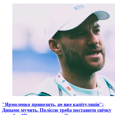
"Ярмоленко привозить, це вже капітуляція":
Динамо мучить, Поліссю треба поставити свічку