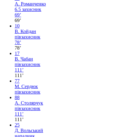
А. Романченко
6.5
захисник
69’
69’
10
В. Койдан
півзахисник
78’
78’
17
В. Чабан
півзахисник
111’
111’
77
М. Сердюк
півзахисник
88
А. Столярчук
півзахисник
111’
111’
25
Д. Вольський
нападник