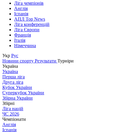
Ліга чемпіонів
Англія
Іспанія
АПЛ Top News
Ліга конференцій
Ліга Європи
Франція
Італія
Німеччина
Укр
Рус
Новини спорту
Результати
Турніри
Україна
Україна
Перша ліга
Друга ліга
Кубок України
Суперкубок України
Збірна України
Збірні
Ліга націй
ЧС 2026
Чемпіонати
Англія
Іспанія