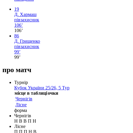
19
Д. Хармаш
півзахисник
106’
106’
86
Д. Грищенко
півзахисник
99’
99’
про матч
Турнір
Кубок України 25/26, 5 Тур
місце в таблиці
очки
Чернігів
Лісне
форма
Чернігів
Н
В
В
П
Н
Лісне
П
П
П
Н
В