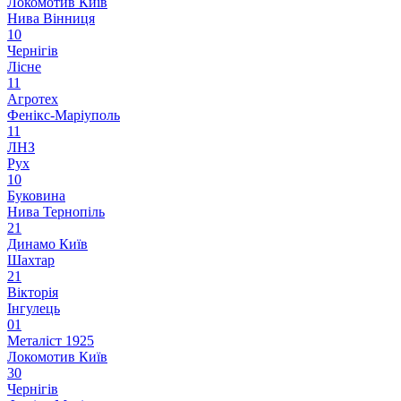
Локомотив Київ
Нива Вінниця
1
0
Чернігів
Лісне
1
1
Агротех
Фенікс-Маріуполь
1
1
ЛНЗ
Рух
1
0
Буковина
Нива Тернопіль
2
1
Динамо Київ
Шахтар
2
1
Вікторія
Інгулець
0
1
Металіст 1925
Локомотив Київ
3
0
Чернігів