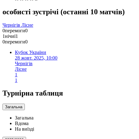
особисті зустрічі
(
останні 10 матчів
)
Чернігів
Лісне
0
перемоги
0
1
нічиї
1
0
перемоги
0
Кубок України
28 жовт. 2025, 10:00
Чернігів
Лісне
1
1
Турнірна таблиця
Загальна
Загальна
Вдома
На виїзді