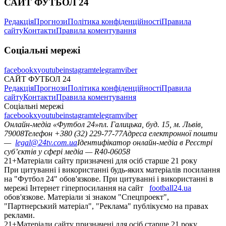
САЙТ ФУТБОЛ 24
Редакція
Прогнози
Політика конфіденційності
Правила
сайту
Контакти
Правила коментування
Соціальні мережі
facebook
x
youtube
instagram
telegram
viber
САЙТ ФУТБОЛ 24
Редакція
Прогнози
Політика конфіденційності
Правила
сайту
Контакти
Правила коментування
Соціальні мережі
facebook
x
youtube
instagram
telegram
viber
Онлайн-медіа «Футбол 24»
пл. Галицька, буд. 15, м. Львів,
79008
Телефон +380 (32) 229-77-77
Адреса електронної пошти
—
legal@24tv.com.ua
Ідентифікатор онлайн-медіа в Реєстрі
суб’єктів у сфері медіа — R40-06058
21+
Матеріали сайту призначені для осіб старше 21 року
При цитуванні і використанні будь-яких матеріалів посилання
на "Футбол 24" обов'язкове. При цитуванні і використанні в
мережі Інтернет гіперпосилання на сайт
football24.ua
обов'язкове. Матеріали зі знаком "Спецпроект",
"Партнерський матеріал", "Реклама" публікуємо на правах
реклами.
21+
Матеріали сайту призначені для осіб старше 21 року