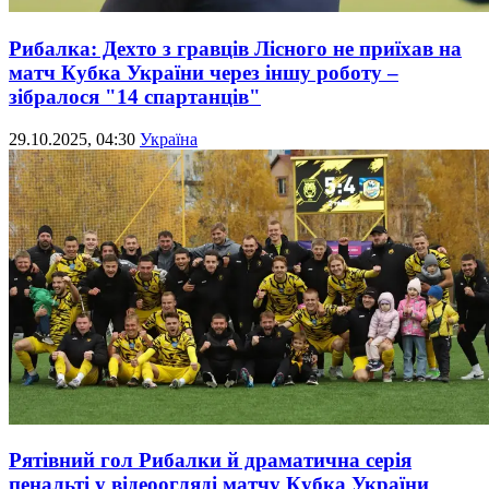
Рибалка: Дехто з гравців Лісного не приїхав на
матч Кубка України через іншу роботу –
зібралося "14 спартанців"
29.10.2025, 04:30
Україна
Рятівний гол Рибалки й драматична серія
пенальті у відеоогляді матчу Кубка України