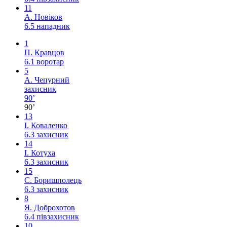
11
А. Новіков
6.5
нападник
1
П. Кравцов
6.1
воротар
5
А. Чепурний
захисник
90’
90’
13
І. Коваленко
6.3
захисник
14
І. Котуха
6.3
захисник
15
С. Боришполець
6.3
захисник
8
Я. Доброхотов
6.4
півзахисник
10