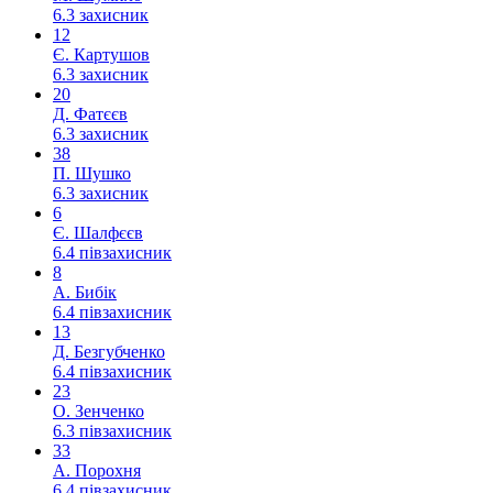
6.3
захисник
12
Є. Картушов
6.3
захисник
20
Д. Фатєєв
6.3
захисник
38
П. Шушко
6.3
захисник
6
Є. Шалфєєв
6.4
півзахисник
8
А. Бибік
6.4
півзахисник
13
Д. Безгубченко
6.4
півзахисник
23
О. Зенченко
6.3
півзахисник
33
А. Порохня
6.4
півзахисник