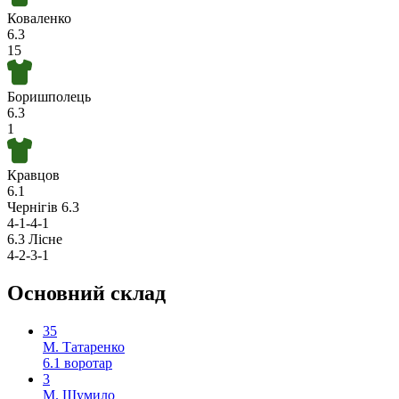
Коваленко
6.3
15
Боришполець
6.3
1
Кравцов
6.1
Чернігів
6.3
4-1-4-1
6.3
Лісне
4-2-3-1
Основний склад
35
М. Татаренко
6.1
воротар
3
М. Шумило