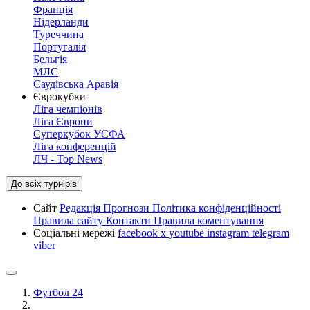
Франція
Нідерланди
Туреччина
Португалія
Бельгія
МЛС
Саудівська Аравія
Єврокубки
Ліга чемпіонів
Ліга Європи
Суперкубок УЄФА
Ліга конференцій
ЛЧ - Top News
До всіх турнірів
Сайт
Редакція
Прогнози
Політика конфіденційності
Правила сайту
Контакти
Правила коментування
Соціальні мережі
facebook
x
youtube
instagram
telegram
viber
Футбол 24