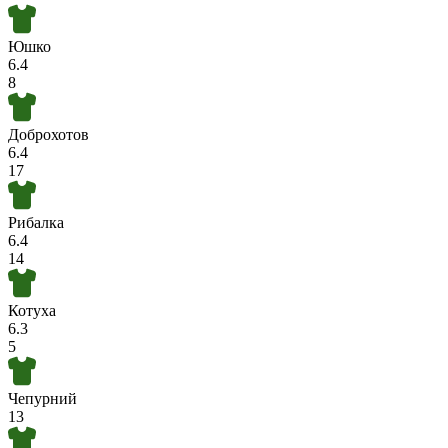
Юшко
6.4
8
Доброхотов
6.4
17
Рибалка
6.4
14
Котуха
6.3
5
Чепурний
13