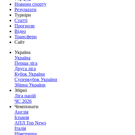
Новини спорту
Результати
Турніри
Статті
Прогнози
Відео
Трансфери
Сайт
Україна
Україна
Перша ліга
Друга ліга
Кубок України
Суперкубок України
Збірна України
Збірні
Ліга націй
ЧС 2026
Чемпіонати
Англія
Іспанія
АПЛ Top News
Італія
Німеччина