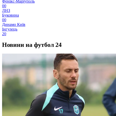
Фенікс-Маріуполь
0
0
ЛНЗ
Буковина
0
0
Динамо Київ
Інгулець
2
0
Новини на футбол 24