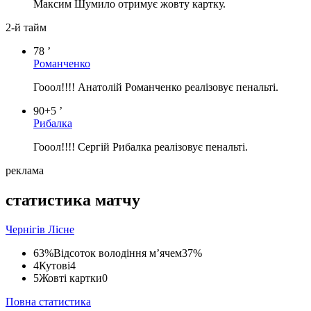
Максим Шумило отримує жовту картку.
2-й тайм
78 ’
Романченко
Гооол!!!! Анатолій Романченко реалізовує пенальті.
90+5 ’
Рибалка
Гооол!!!! Сергій Рибалка реалізовує пенальті.
реклама
статистика матчу
Чернігів
Лісне
63%
Відсоток володіння м’ячем
37%
4
Кутові
4
5
Жовті картки
0
Повна статистика