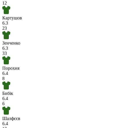
12
Картушов
6.3
23
Зенченко
6.3
33
Порохня
6.4
8
Бибік
6.4
6
Шалфєєв
6.4