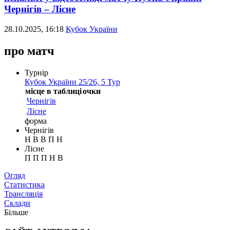
Чернігів – Лісне
28.10.2025, 16:18
Кубок України
про матч
Турнір
Кубок України 25/26, 5 Тур
місце в таблиці
очки
Чернігів
Лісне
форма
Чернігів
Н
В
В
П
Н
Лісне
П
П
П
Н
В
Таблиця
Огляд
Новини
Статистика
Трансляція
Склади
Більше