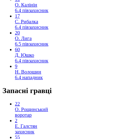
О. Калінін
6.4
півзахисник
17
С. Рибалка
6.4
півзахисник
20
О. Лига
6.5
півзахисник
60
Д. Юшко
6.4
півзахисник
9
Н. Волошин
6.4
нападник
Запасні гравці
22
О. Рощинський
воротар
2
Е. Галстян
захисник
55