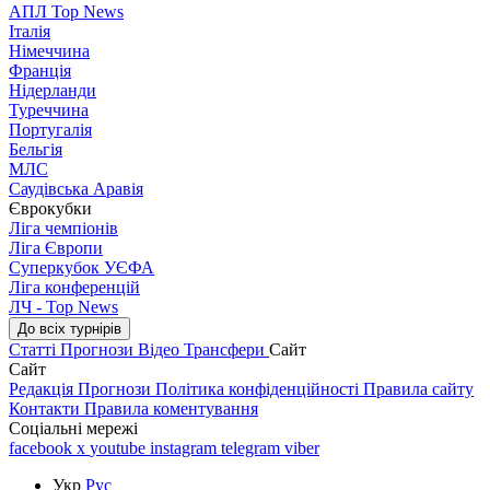
АПЛ Top News
Італія
Німеччина
Франція
Нідерланди
Туреччина
Португалія
Бельгія
МЛС
Саудівська Аравія
Єврокубки
Ліга чемпіонів
Ліга Європи
Суперкубок УЄФА
Ліга конференцій
ЛЧ - Top News
До всіх турнірів
Статті
Прогнози
Відео
Трансфери
Сайт
Сайт
Редакція
Прогнози
Політика конфіденційності
Правила сайту
Контакти
Правила коментування
Соціальні мережі
facebook
x
youtube
instagram
telegram
viber
Укр
Рус