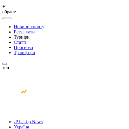
+
1
обране
Новини спорту
Результати
Турніри
Статті
Прогнози
Трансфери
топ
ЛЧ - Top News
Україна