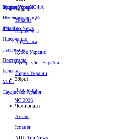
Збірна України
Італія
Суперкубок УЄФА
Україна
Німеччина
Ліга конференцій
Україна
Франція
ЛЧ - Top News
Перша ліга
Нідерланди
Друга ліга
Туреччина
Кубок України
Португалія
Суперкубок України
Бельгія
Збірна України
Збірні
МЛС
Ліга націй
Саудівська Аравія
ЧС 2026
Чемпіонати
Англія
Іспанія
АПЛ Top News