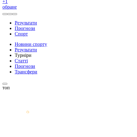
+
1
обране
Результати
Прогнози
Спорт
Новини спорту
Результати
Турніри
Статті
Прогнози
Трансфери
топ