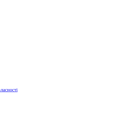
ласності