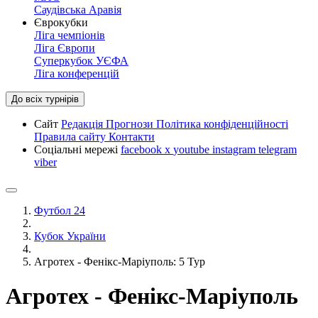
Саудівська Аравія
Єврокубки
Ліга чемпіонів
Ліга Європи
Суперкубок УЄФА
Ліга конференцій
До всіх турнірів
Сайт
Редакція
Прогнози
Політика конфіденційності
Правила сайту
Контакти
Соціальні мережі
facebook
x
youtube
instagram
telegram
viber
Футбол 24
Кубок України
Агротех - Фенікс-Маріуполь: 5 Тур
Агротех - Фенікс-Маріуполь