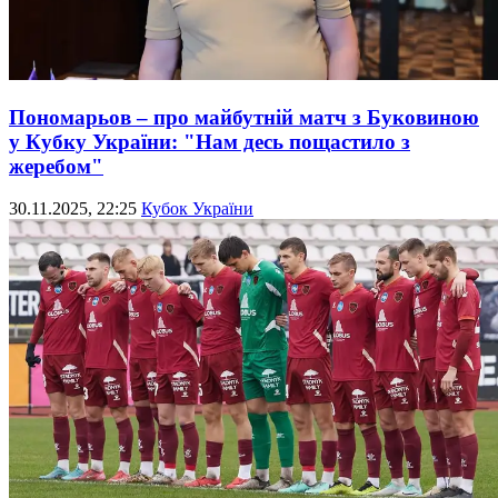
Пономарьов – про майбутній матч з Буковиною
у Кубку України: "Нам десь пощастило з
жеребом"
30.11.2025, 22:25
Кубок України