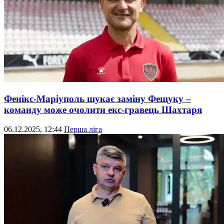
Фенікс-Маріуполь шукає заміну Фещуку –
команду може очолити екс-гравець Шахтаря
06.12.2025, 12:44
Перша ліга