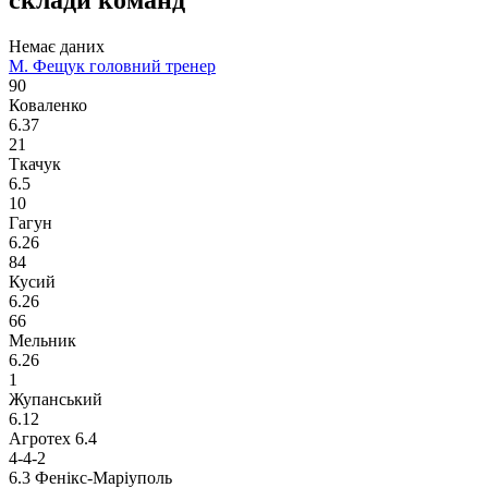
Немає даних
М. Фещук
головний тренер
90
Коваленко
6.37
21
Ткачук
6.5
10
Гагун
6.26
84
Кусий
6.26
66
Мельник
6.26
1
Жупанський
6.12
Агротех
6.4
4-4-2
6.3
Фенікс-Маріуполь