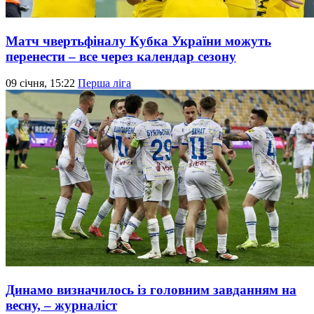
Матч чвертьфіналу Кубка України можуть
перенести – все через календар сезону
09 січня, 15:22
Перша ліга
Динамо визначилось із головним завданням на
весну, – журналіст