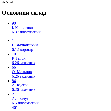
4-2-3-1
Основний склад
90
І. Коваленко
6.37
півзахисник
1
В. Жупанський
6.12
воротар
10
Р. Гагун
6.26
захисник
66
О. Мельник
6.26
захисник
84
А. Кусий
6.26
захисник
21
А. Ткачук
6.5
півзахисник
46’