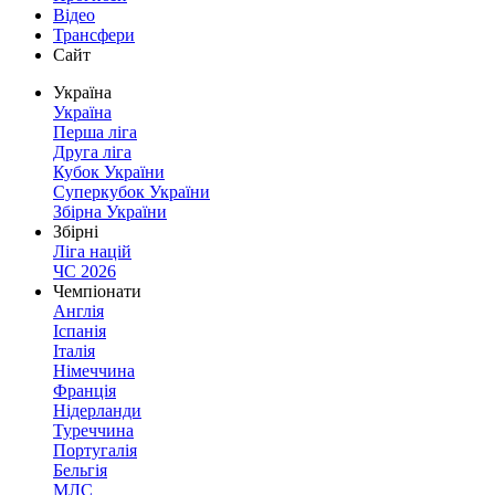
Відео
Трансфери
Сайт
Україна
Україна
Перша ліга
Друга ліга
Кубок України
Суперкубок України
Збірна України
Збірні
Ліга націй
ЧС 2026
Чемпіонати
Англія
Іспанія
Італія
Німеччина
Франція
Нідерланди
Туреччина
Португалія
Бельгія
МЛС