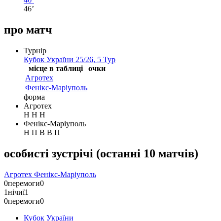
46’
про матч
Турнір
Кубок України 25/26, 5 Тур
місце в таблиці
очки
Агротех
Фенікс-Маріуполь
форма
Агротех
Н
Н
Н
Фенікс-Маріуполь
Н
П
В
В
П
особисті зустрічі
(
останні 10 матчів
)
Агротех
Фенікс-Маріуполь
0
перемоги
0
1
нічиї
1
0
перемоги
0
Кубок України