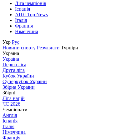
Ліга чемпіонів
Іспанія
АПЛ Top News
Італія
Франція
Німеччина
Укр
Рус
Новини спорту
Результати
Турніри
Україна
Україна
Перша ліга
Друга ліга
Кубок України
Суперкубок України
Збірна України
Збірні
Ліга націй
ЧС 2026
Чемпіонати
Англія
Іспанія
Італія
Німеччина
Франція