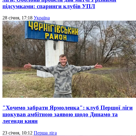
підсумками: спаринги клубів УПЛ
28 січня, 17:18
Україна
"Хочемо забрати Ярмоленка": клуб Першої ліги
шокував амбітною заявою щодо Динамо та
легенди киян
23 січня, 10:12
Перша ліга