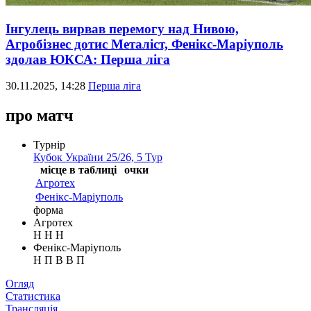
Інгулець вирвав перемогу над Нивою,
Агробізнес дотис Металіст, Фенікс-Маріуполь
здолав ЮКСА: Перша ліга
30.11.2025, 14:28
Перша ліга
про матч
Турнір
Кубок України 25/26, 5 Тур
місце в таблиці
очки
Агротех
Фенікс-Маріуполь
форма
Агротех
Н
Н
Н
Фенікс-Маріуполь
Н
П
В
В
П
Таблиця
Огляд
Новини
Статистика
Трансляція