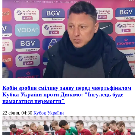
Кобін зробив сміливу заяву перед чвертьфіналом
Кубка України проти Динамо: "Інгулець буде
намагатися перемогти"
22 січня, 04:30
Кубок України