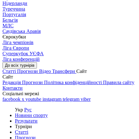
Нідерланди
Туреччина
Португалія
Бельгія
МЛС
Саудівська Аравія
Єврокубки
Ліга чемпіонів
Ліга Європи
Суперкубок УЄФА
Ліга конференцій
До всіх турнірів
Статті
Прогнози
Відео
Трансфери
Сайт
Сайт
Редакція
Прогнози
Політика конфіденційності
Правила сайту
Контакти
Соціальні мережі
facebook
x
youtube
instagram
telegram
viber
Укр
Рус
Новини спорту
Результати
Турніри
Статті
Прогнози