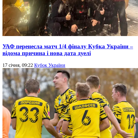
УАФ перенесла матч 1/4 фіналу Кубка України –
відома причина і нова дата дуелі
17 січня, 09:22
Кубок України