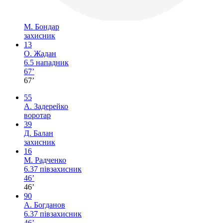
М. Бондар
захисник
13
О. Жадан
6.5
нападник
67’
67’
55
А. Задерейко
воротар
39
Д. Балан
захисник
16
М. Радченко
6.37
півзахисник
46’
46’
90
А. Богданов
6.37
півзахисник
46’