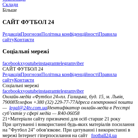
Склади
Більше
САЙТ ФУТБОЛ 24
Редакція
Прогнози
Політика конфіденційності
Правила
сайту
Контакти
Соціальні мережі
facebook
x
youtube
instagram
telegram
viber
САЙТ ФУТБОЛ 24
Редакція
Прогнози
Політика конфіденційності
Правила
сайту
Контакти
Соціальні мережі
facebook
x
youtube
instagram
telegram
viber
Онлайн-медіа «Футбол 24»
пл. Галицька, буд. 15, м. Львів,
79008
Телефон +380 (32) 229-77-77
Адреса електронної пошти
—
legal@24tv.com.ua
Ідентифікатор онлайн-медіа в Реєстрі
суб’єктів у сфері медіа — R40-06058
21+
Матеріали сайту призначені для осіб старше 21 року
При цитуванні і використанні будь-яких матеріалів посилання
на "Футбол 24" обов'язкове. При цитуванні і використанні в
мережі Інтернет гіперпосилання на сайт
football24.ua