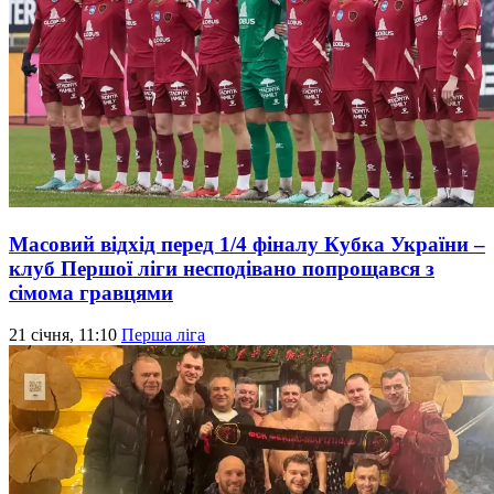
Масовий відхід перед 1/4 фіналу Кубка України –
клуб Першої ліги несподівано попрощався з
сімома гравцями
21 січня, 11:10
Перша ліга