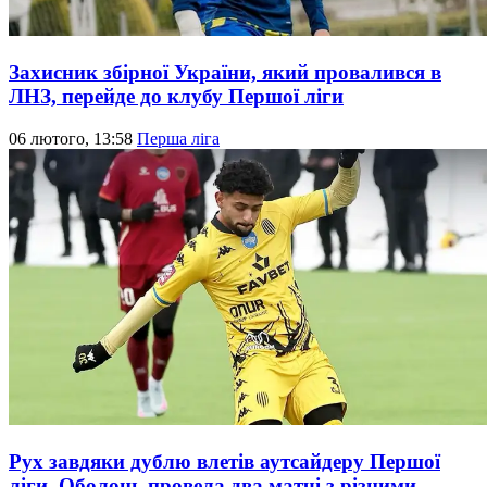
Захисник збірної України, який провалився в
ЛНЗ, перейде до клубу Першої ліги
06 лютого, 13:58
Перша ліга
Рух завдяки дублю влетів аутсайдеру Першої
ліги, Оболонь провела два матчі з різними