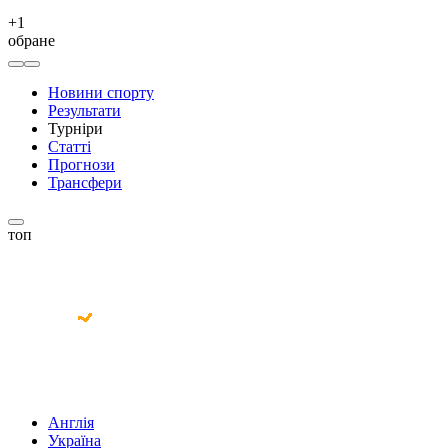
+
1
обране
Новини спорту
Результати
Турніри
Статті
Прогнози
Трансфери
топ
Англія
Україна