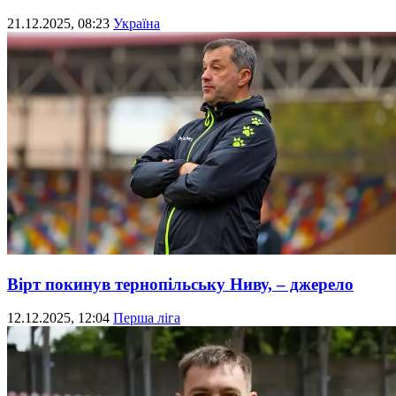
21.12.2025, 08:23
Україна
Вірт покинув тернопільську Ниву, – джерело
12.12.2025, 12:04
Перша ліга