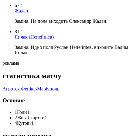
67 ’
Жадан
Заміна. На поле виходить Олександр Жадан.
81 ’
Янчак
(Непейпієв)
Заміна. Йде з поля Руслан Непейпієв, виходить Вадим
Янчак.
реклама
статистика матчу
Агротех
Фенікс-Маріуполь
Основне
1
Голи
1
2
Жовті картки
1
4
Кутові
4
склади команд