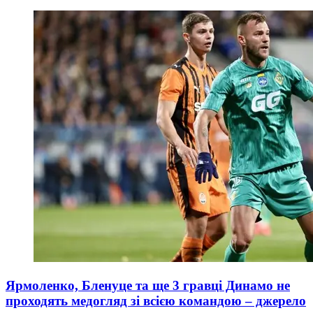
Ярмоленко, Бленуце та ще 3 гравці Динамо не
проходять медогляд зі всією командою – джерело