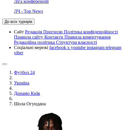
Ліга конференцій
ЛЧ - Top News
До всіх турнірів
Сайт
Редакція
Прогнози
Політика конфіденційності
Правила сайту
Контакти
Правила коментування
Редакційна політика
Структура власності
Соціальні мережі
facebook
x
youtube
instagram
telegram
viber
Футбол 24
Україна
Динамо Київ
Шола Огундана