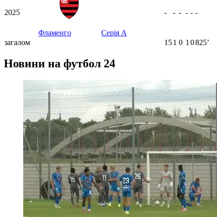
2025
-
-
-
-
-
-
Фламенго
Серія А
загалом
15
1
0
1
0
825ʼ
Новини на футбол 24