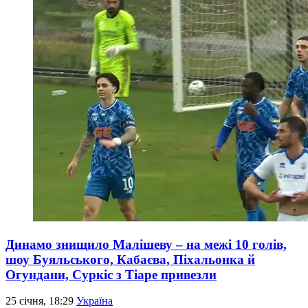
Динамо знищило Малішеву – на межі 10 голів,
шоу Буяльського, Кабаєва, Піхальонка й
Огундани, Суркіс з Тіаре привезли
25 січня, 18:29
Україна