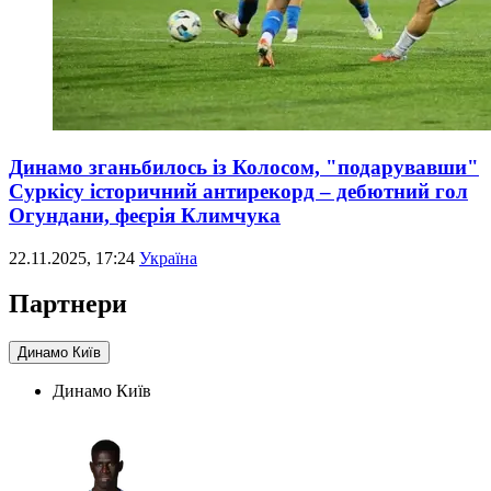
Динамо зганьбилось із Колосом, "подарувавши"
Суркісу історичний антирекорд – дебютний гол
Огундани, феєрія Климчука
22.11.2025, 17:24
Україна
Партнери
Динамо Київ
Динамо Київ