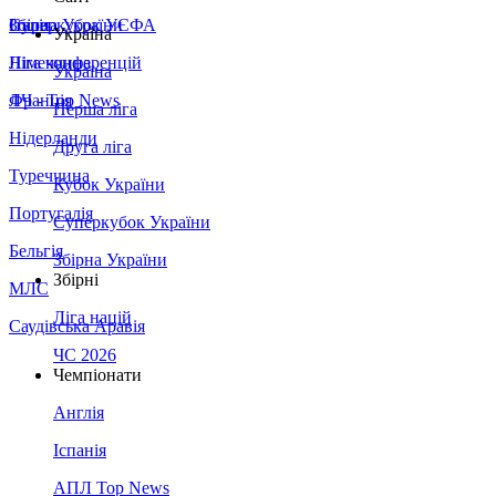
Збірна України
Італія
Суперкубок УЄФА
Україна
Німеччина
Ліга конференцій
Україна
Франція
ЛЧ - Top News
Перша ліга
Нідерланди
Друга ліга
Туреччина
Кубок України
Португалія
Суперкубок України
Бельгія
Збірна України
Збірні
МЛС
Ліга націй
Саудівська Аравія
ЧС 2026
Чемпіонати
Англія
Іспанія
АПЛ Top News