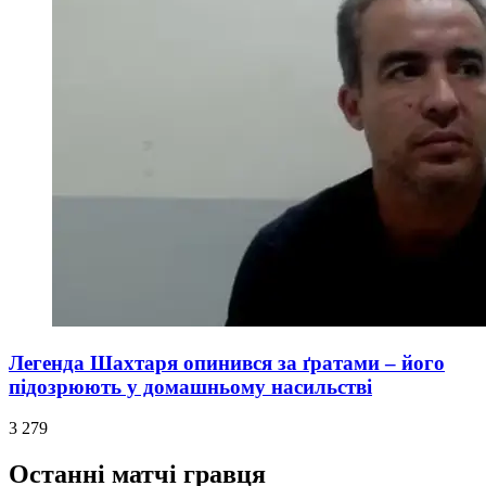
Легенда Шахтаря опинився за ґратами – його
підозрюють у домашньому насильстві
3 279
Останні матчі гравця