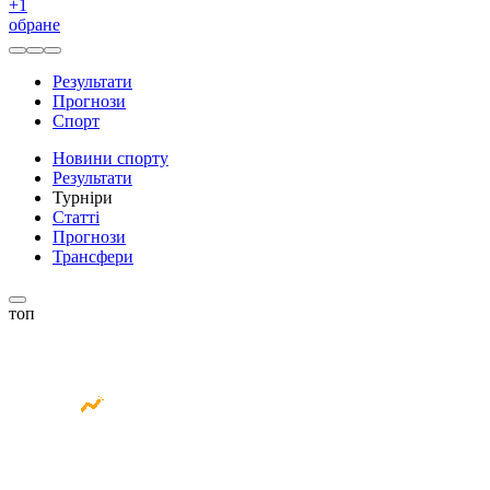
+
1
обране
Результати
Прогнози
Спорт
Новини спорту
Результати
Турніри
Статті
Прогнози
Трансфери
топ