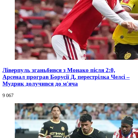
Ліверпуль зганьбився з Монако після 2:0,
Арсенал програв Борусії Д, перестрілка Челсі –
Мудрик долучився до м'яча
9 067