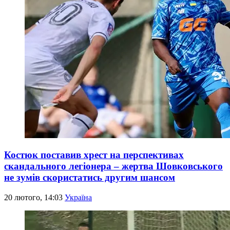
Костюк поставив хрест на перспективах
скандального легіонера – жертва Шовковського
не зумів скористатись другим шансом
20 лютого, 14:03
Україна