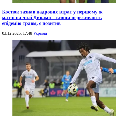
Костюк зазнав кадрових втрат у першому ж
матчі на чолі Динамо – кияни переживають
епідемію травм, є позитив
03.12.2025, 17:48
Україна