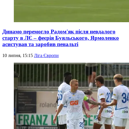
Динамо перемогло Радом'як після невдалого
старту в ЛЄ – феєрія Буяльського, Ярмоленко
асистував та заробив пенальті
10 липня, 15:15
Ліга Європи