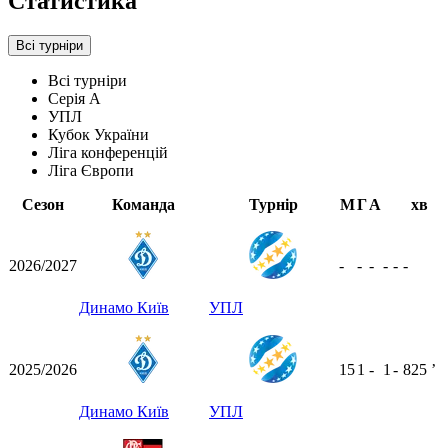
Статистика
Всі турніри
Всі турніри
Серія А
УПЛ
Кубок України
Ліга конференцій
Ліга Європи
Сезон
Команда
Турнір
М
Г
А
хв
2026/2027
-
-
-
-
-
-
Динамо Київ
УПЛ
2025/2026
15
1
-
1
-
825
ʼ
Динамо Київ
УПЛ