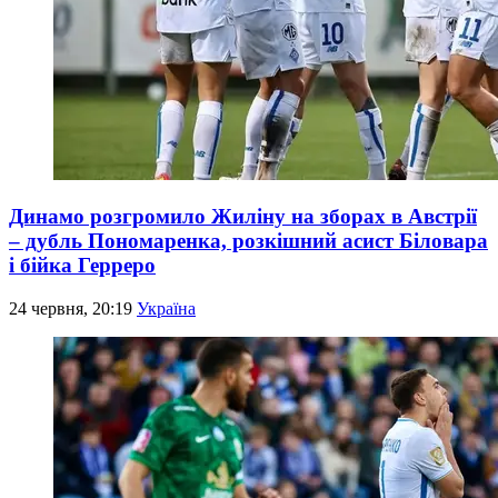
Динамо розгромило Жиліну на зборах в Австрії
– дубль Пономаренка, розкішний асист Біловара
і бійка Герреро
24 червня, 20:19
Україна