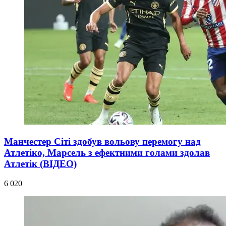
Манчестер Сіті здобув вольову перемогу над
Атлетіко, Марсель з ефектними голами здолав
Атлетік (ВІДЕО)
6 020