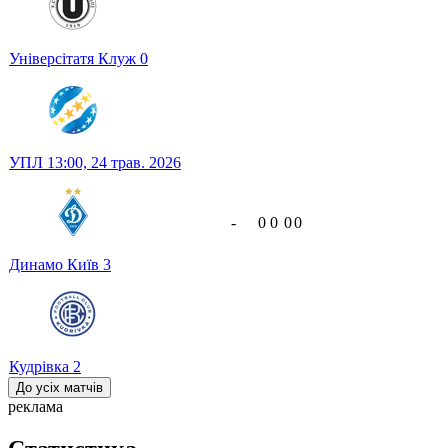
Універсітатя Клуж
0
УПЛ
13:00,
24 трав. 2026
-
0
0
0
0
Динамо Київ
3
Кудрівка
2
До усіх матчів
реклама