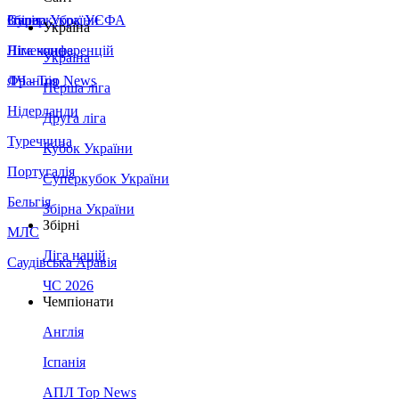
Збірна України
Італія
Суперкубок УЄФА
Україна
Німеччина
Ліга конференцій
Україна
Франція
ЛЧ - Top News
Перша ліга
Нідерланди
Друга ліга
Туреччина
Кубок України
Португалія
Суперкубок України
Бельгія
Збірна України
Збірні
МЛС
Ліга націй
Саудівська Аравія
ЧС 2026
Чемпіонати
Англія
Іспанія
АПЛ Top News