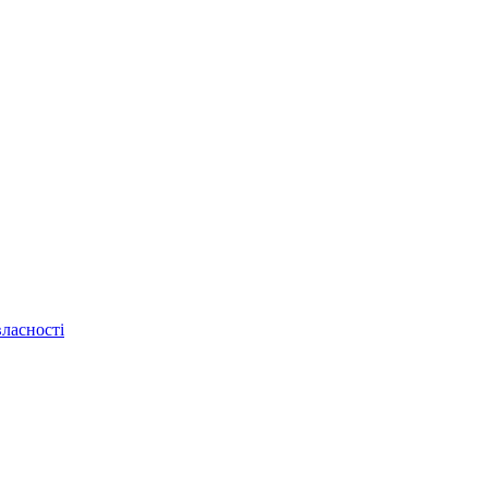
ласності