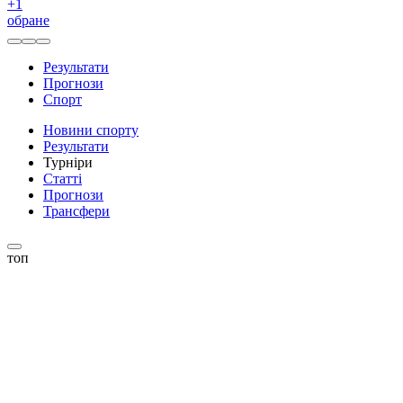
+
1
обране
Результати
Прогнози
Спорт
Новини спорту
Результати
Турніри
Статті
Прогнози
Трансфери
топ