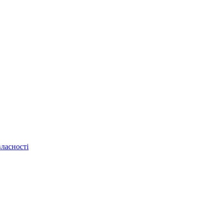
ласності