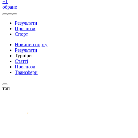
+
1
обране
Результати
Прогнози
Спорт
Новини спорту
Результати
Турніри
Статті
Прогнози
Трансфери
топ