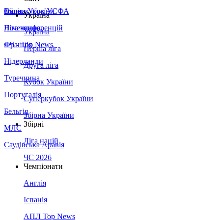
Збірна України
Італія
Суперкубок УЄФА
Україна
Німеччина
Ліга конференцій
Україна
Франція
ЛЧ - Top News
Перша ліга
Нідерланди
Друга ліга
Туреччина
Кубок України
Португалія
Суперкубок України
Бельгія
Збірна України
Збірні
МЛС
Ліга націй
Саудівська Аравія
ЧС 2026
Чемпіонати
Англія
Іспанія
АПЛ Top News