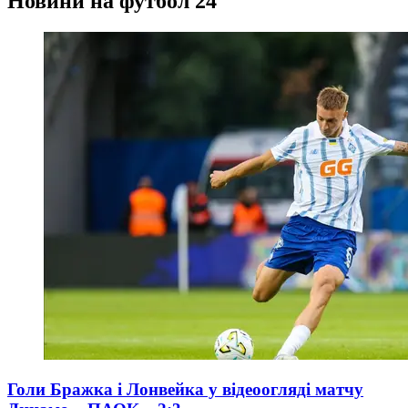
Новини на футбол 24
Голи Бражка і Лонвейка у відеоогляді матчу