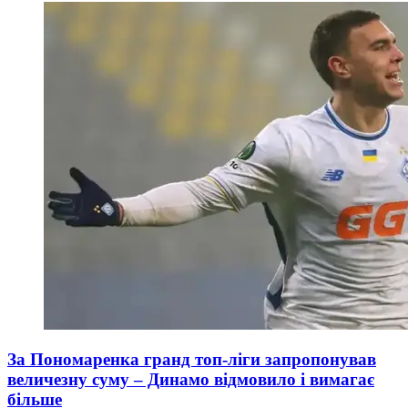
За Пономаренка гранд топ-ліги запропонував
величезну суму – Динамо відмовило і вимагає
більше