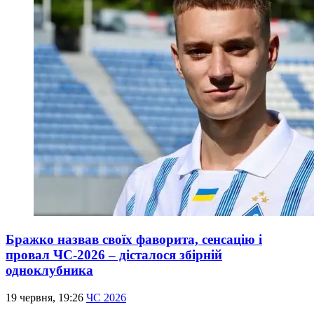
Бражко назвав своїх фаворита, сенсацію і
провал ЧС-2026 – дісталося збірній
одноклубника
19 червня, 19:26
ЧС 2026