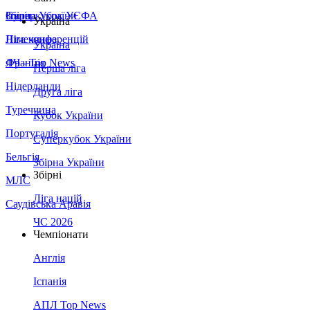
Збірна України
Італія
Суперкубок УЄФА
Україна
Німеччина
Ліга конференцій
Україна
Франція
ЛЧ - Top News
Перша ліга
Нідерланди
Друга ліга
Туреччина
Кубок України
Португалія
Суперкубок України
Бельгія
Збірна України
Збірні
МЛС
Ліга націй
Саудівська Аравія
ЧС 2026
Чемпіонати
Англія
Іспанія
АПЛ Top News