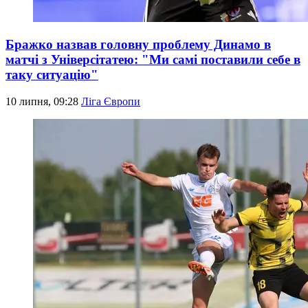
Бражко назвав головну проблему Динамо в
матчі з Універсітатею: "Ми самі поставили себе в
таку ситуацію"
10 липня, 09:28
Ліга Європи