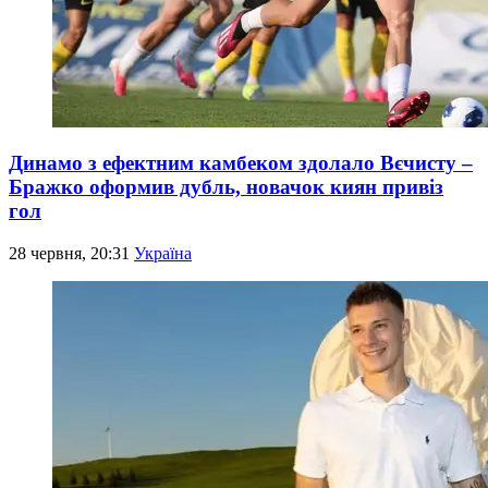
Динамо з ефектним камбеком здолало Вєчисту –
Бражко оформив дубль, новачок киян привіз
гол
28 червня, 20:31
Україна