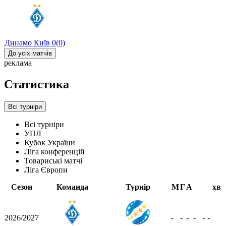
Динамо Київ
0
(0)
До усіх матчів
реклама
Статистика
Всі турніри
Всі турніри
УПЛ
Кубок України
Ліга конференцій
Товариські матчі
Ліга Європи
Сезон
Команда
Турнір
М
Г
А
хв
2026/2027
-
-
-
-
-
-