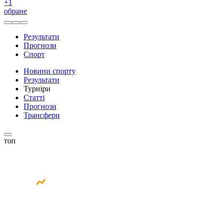
+
1
обране
Результати
Прогнози
Спорт
Новини спорту
Результати
Турніри
Статті
Прогнози
Трансфери
топ