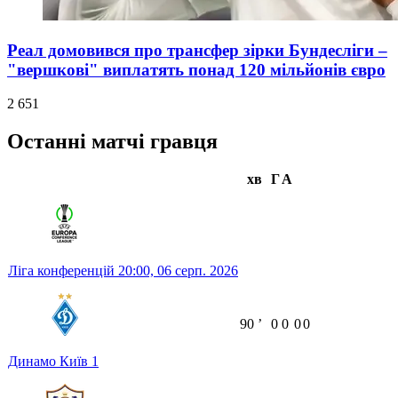
Реал домовився про трансфер зірки Бундесліги –
"вершкові" виплатять понад 120 мільйонів євро
2 651
Останні матчі гравця
хв
Г
А
Ліга конференцій
20:00,
06 серп. 2026
90
ʼ
0
0
0
0
Динамо Київ
1