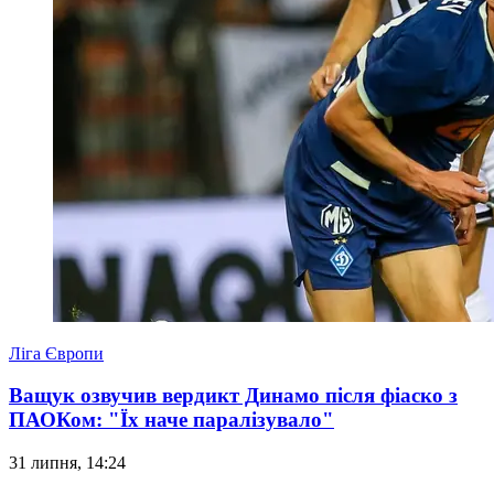
Ліга Європи
Ващук озвучив вердикт Динамо після фіаско з
ПАОКом: "Їх наче паралізувало"
31 липня, 14:24