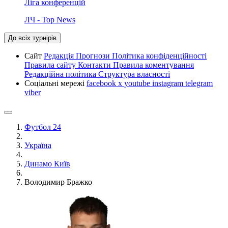
Ліга конференцій
ЛЧ - Top News
До всіх турнірів
Сайт
Редакція
Прогнози
Політика конфіденційності
Правила сайту
Контакти
Правила коментування
Редакційна політика
Структура власності
Соціальні мережі
facebook
x
youtube
instagram
telegram
viber
Футбол 24
Україна
Динамо Київ
Володимир Бражко