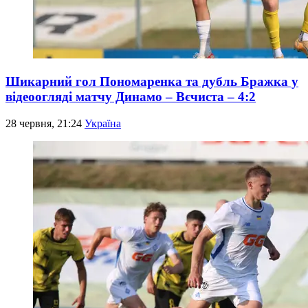
Шикарний гол Пономаренка та дубль Бражка у
відеоогляді матчу Динамо – Вєчиста – 4:2
28 червня, 21:24
Україна