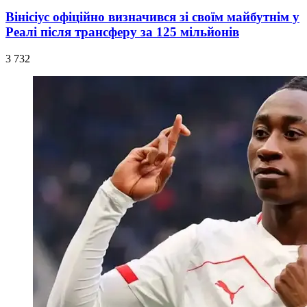
Вінісіус офіційно визначився зі своїм майбутнім у
Реалі після трансферу за 125 мільйонів
3 732