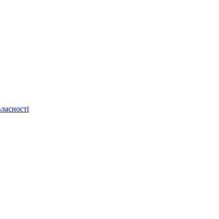
ласності