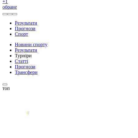
+
1
обране
Результати
Прогнози
Спорт
Новини спорту
Результати
Турніри
Статті
Прогнози
Трансфери
топ