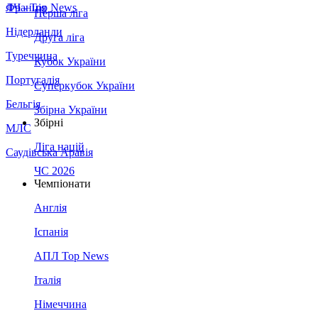
Франція
ЛЧ - Top News
Перша ліга
Нідерланди
Друга ліга
Туреччина
Кубок України
Португалія
Суперкубок України
Бельгія
Збірна України
Збірні
МЛС
Ліга націй
Саудівська Аравія
ЧС 2026
Чемпіонати
Англія
Іспанія
АПЛ Top News
Італія
Німеччина