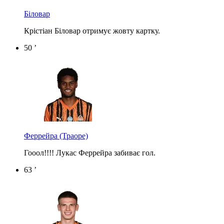
Біловар
Крістіан Біловар отримує жовту картку.
50 ’
Феррейра
(Траоре)
Гооол!!!! Лукас Феррейра забиває гол.
63 ’