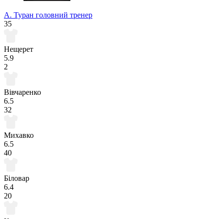
А. Туран
головний тренер
35
Нещерет
5.9
2
Вівчаренко
6.5
32
Михавко
6.5
40
Біловар
6.4
20