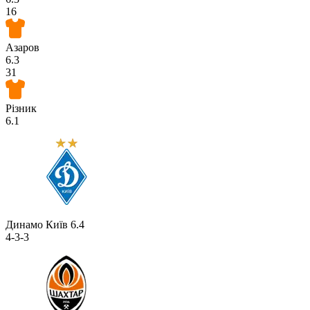
16
Азаров
6.3
31
Різник
6.1
Динамо Київ
6.4
4-3-3