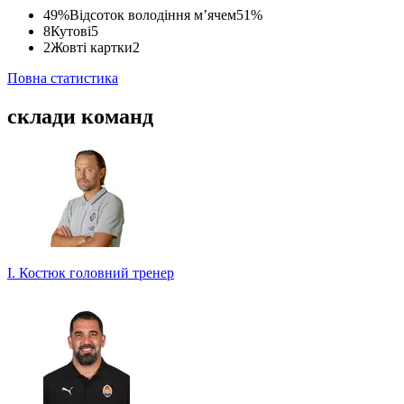
49%
Відсоток володіння м’ячем
51%
8
Кутові
5
2
Жовті картки
2
Повна статистика
склади команд
І. Костюк
головний тренер