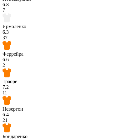
6.8
7
Ярмоленко
6.3
37
Феррейра
6.6
2
Траоре
7.2
11
Невертон
6.4
21
Бондаренко