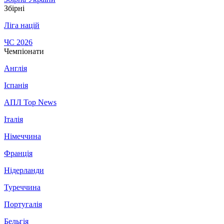
Збірні
Ліга націй
ЧС 2026
Чемпіонати
Англія
Іспанія
АПЛ Top News
Італія
Німеччина
Франція
Нідерланди
Туреччина
Португалія
Бельгія