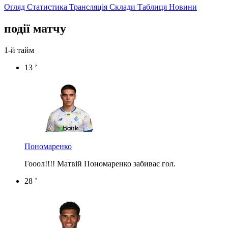
Огляд
Статистика
Трансляція
Склади
Таблиця
Новини
події матчу
1-й тайм
13 ’
Пономаренко
Гооол!!!! Матвій Пономаренко забиває гол.
28 ’