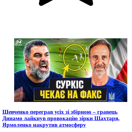
Шевченко переграв усіх зі збірною – гравець
Динамо лайкнув провокацію зірки Шахтаря,
Ярмоленко накрутив атмосферу