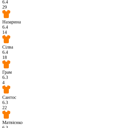
6.4
29
Назарина
6.4
14
Сілва
6.4
18
Грам
6.3
4
Сантос
6.3
22
Матвієнко
6.3