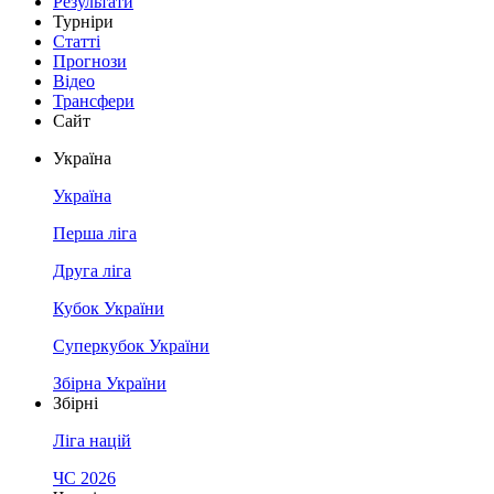
Результати
Турніри
Статті
Прогнози
Відео
Трансфери
Сайт
Україна
Україна
Перша ліга
Друга ліга
Кубок України
Суперкубок України
Збірна України
Збірні
Ліга націй
ЧС 2026