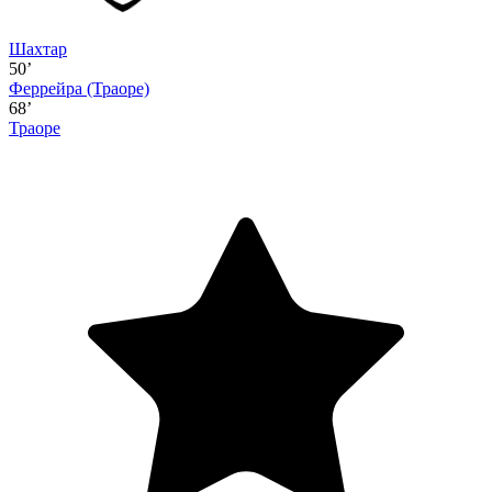
Шахтар
50’
Феррейра
(Траоре)
68’
Траоре