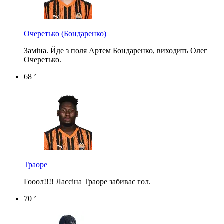
Очеретько
(Бондаренко)
Заміна. Йде з поля Артем Бондаренко, виходить Олег
Очеретько.
68 ’
Траоре
Гооол!!!! Лассіна Траоре забиває гол.
70 ’