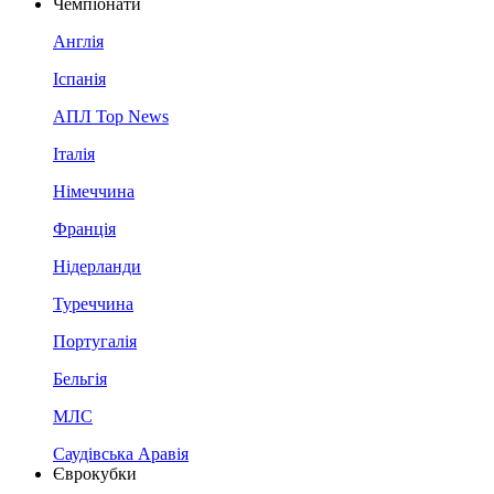
Чемпіонати
Англія
Іспанія
АПЛ Top News
Італія
Німеччина
Франція
Нідерланди
Туреччина
Португалія
Бельгія
МЛС
Саудівська Аравія
Єврокубки