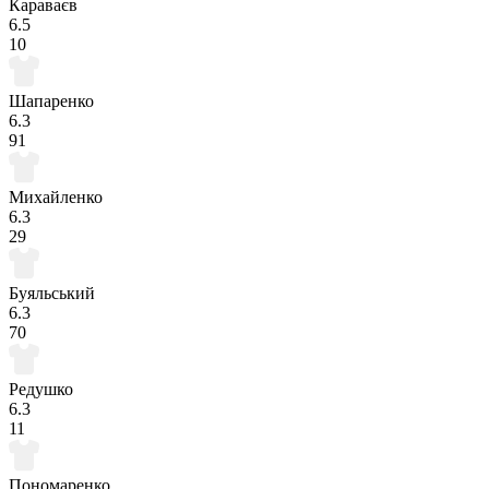
Караваєв
6.5
10
Шапаренко
6.3
91
Михайленко
6.3
29
Буяльський
6.3
70
Редушко
6.3
11
Пономаренко