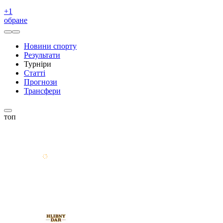
+
1
обране
Новини спорту
Результати
Турніри
Статті
Прогнози
Трансфери
топ