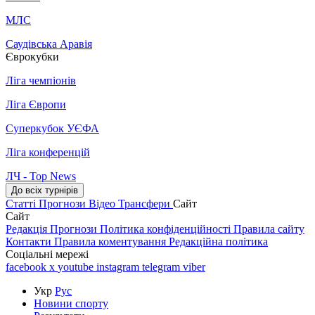
МЛС
Саудівська Аравія
Єврокубки
Ліга чемпіонів
Ліга Європи
Суперкубок УЄФА
Ліга конференцій
ЛЧ - Top News
До всіх турнірів
Статті
Прогнози
Відео
Трансфери
Сайт
Сайт
Редакція
Прогнози
Політика конфіденційності
Правила сайту
Контакти
Правила коментування
Редакційна політика
Соціальні мережі
facebook
x
youtube
instagram
telegram
viber
Укр
Рус
Новини спорту