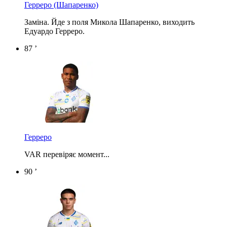
Герреро
(Шапаренко)
Заміна. Йде з поля Микола Шапаренко, виходить
Едуардо Герреро.
87 ’
Герреро
VAR перевіряє момент...
90 ’