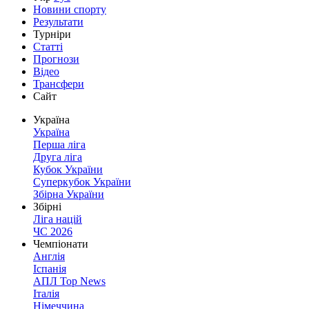
Новини спорту
Результати
Турніри
Статті
Прогнози
Відео
Трансфери
Сайт
Україна
Україна
Перша ліга
Друга ліга
Кубок України
Суперкубок України
Збірна України
Збірні
Ліга націй
ЧС 2026
Чемпіонати
Англія
Іспанія
АПЛ Top News
Італія
Німеччина