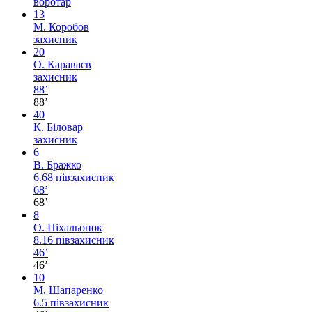
воротар
13
М. Коробов
захисник
20
О. Караваєв
захисник
88’
88’
40
К. Біловар
захисник
6
В. Бражко
6.68
півзахисник
68’
68’
8
О. Піхальонок
8.16
півзахисник
46’
46’
10
М. Шапаренко
6.5
півзахисник