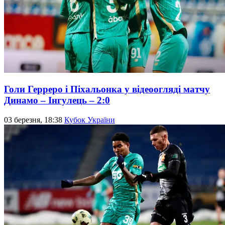
Голи Герреро і Піхальонка у відеоогляді матчу
Динамо – Інгулець – 2:0
03 березня, 18:38
Кубок України