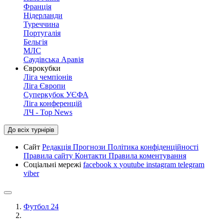
Франція
Нідерланди
Туреччина
Португалія
Бельгія
МЛС
Саудівська Аравія
Єврокубки
Ліга чемпіонів
Ліга Європи
Суперкубок УЄФА
Ліга конференцій
ЛЧ - Top News
До всіх турнірів
Сайт
Редакція
Прогнози
Політика конфіденційності
Правила сайту
Контакти
Правила коментування
Соціальні мережі
facebook
x
youtube
instagram
telegram
viber
Футбол 24