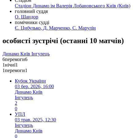
Стадіон
Стадіон Динамо ім Валерія Лобановського Київ
(Київ)
головний суддя
О. Шандор
помічники судді
Є. Цибулько
,
Д. Марченко
,
С. Марулін
особисті зустрічі
(
останні 10 матчів
)
Динамо Київ
Інгулець
6
перемоги
6
1
нічиї
1
1
перемоги
1
Кубок України
03 бер. 2026, 16:00
Динамо Київ
Інгулець
2
0
УПЛ
03 трав. 2025, 12:30
Інгулець
Динамо Київ
0