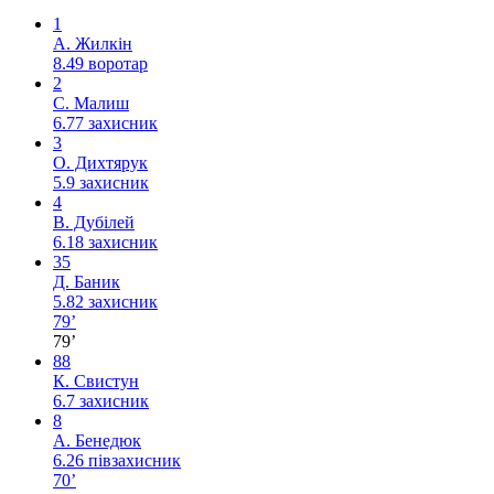
1
А. Жилкін
8.49
воротар
2
С. Малиш
6.77
захисник
3
О. Дихтярук
5.9
захисник
4
В. Дубілей
6.18
захисник
35
Д. Баник
5.82
захисник
79’
79’
88
К. Свистун
6.7
захисник
8
А. Бенедюк
6.26
півзахисник
70’