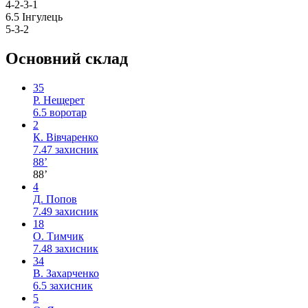
4-2-3-1
6.5
Інгулець
5-3-2
Основний склад
35
Р. Нещерет
6.5
воротар
2
К. Вівчаренко
7.47
захисник
88’
88’
4
Д. Попов
7.49
захисник
18
О. Тимчик
7.48
захисник
34
В. Захарченко
6.5
захисник
5