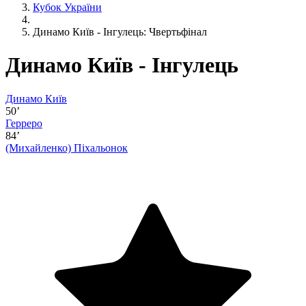
Кубок України
Динамо Київ - Інгулець: Чвертьфінал
Динамо Київ - Інгулець
Динамо Київ
50’
Герреро
84’
(Михайленко)
Піхальонок