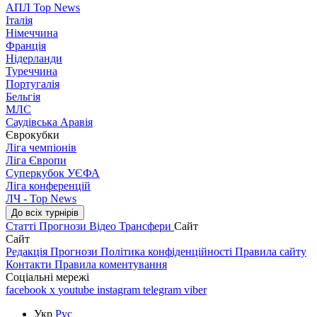
АПЛ Top News
Італія
Німеччина
Франція
Нідерланди
Туреччина
Португалія
Бельгія
МЛС
Саудівська Аравія
Єврокубки
Ліга чемпіонів
Ліга Європи
Суперкубок УЄФА
Ліга конференцій
ЛЧ - Top News
До всіх турнірів
Статті
Прогнози
Відео
Трансфери
Сайт
Сайт
Редакція
Прогнози
Політика конфіденційності
Правила сайту
Контакти
Правила коментування
Соціальні мережі
facebook
x
youtube
instagram
telegram
viber
Укр
Рус