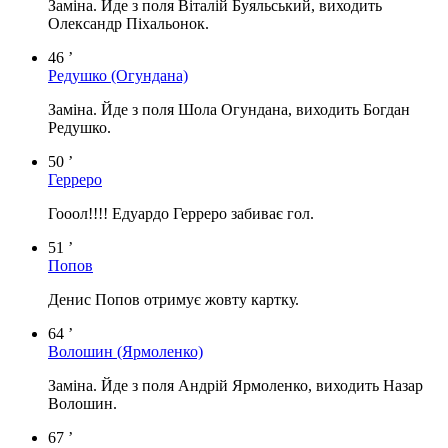
Заміна. Йде з поля Віталій Буяльський, виходить
Олександр Піхальонок.
46 ’
Редушко
(Огундана)
Заміна. Йде з поля Шола Огундана, виходить Богдан
Редушко.
50 ’
Герреро
Гооол!!!! Едуардо Герреро забиває гол.
51 ’
Попов
Денис Попов отримує жовту картку.
64 ’
Волошин
(Ярмоленко)
Заміна. Йде з поля Андрій Ярмоленко, виходить Назар
Волошин.
67 ’