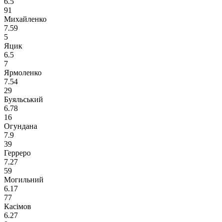
6.5
91
Михайленко
7.59
5
Яцик
6.5
7
Ярмоленко
7.54
29
Буяльський
6.78
16
Огундана
7.9
39
Герреро
7.27
59
Могильний
6.17
77
Касімов
6.27