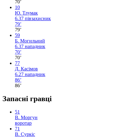
70’
10
Ю. Тлумак
6.37
півзахисник
79’
79’
59
Б. Могильний
6.37
нападник
70’
70’
77
Д. Касімов
6.27
нападник
86’
86’
Запасні гравці
51
В. Моргун
воротар
71
В. Суркіс