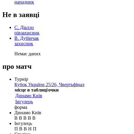
нападник
Не в заявці
С. Діалло
півзахисник
В. Дубінчак
захисник
Немає даних
про матч
Турнір
Кубок України 25/26, Чвертьфінал
місце в таблиці
очки
Динамо Київ
Інгулець
форма
Динамо Київ
В
В
В
В
В
Інгулець
П
В
В
Н
П