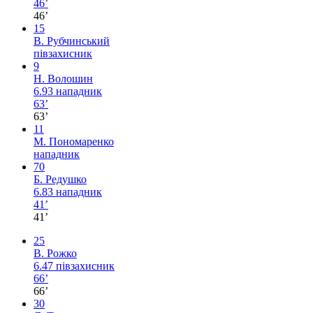
46’
46’
15
В. Рубчинський
півзахисник
9
Н. Волошин
6.93
нападник
63’
63’
11
М. Пономаренко
нападник
70
Б. Редушко
6.83
нападник
41’
41’
25
В. Рожко
6.47
півзахисник
66’
66’
30