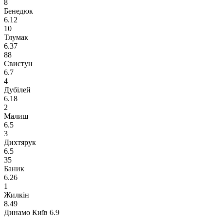
8
Бенедюк
6.12
10
Тлумак
6.37
88
Свистун
6.7
4
Дубілей
6.18
2
Малиш
6.5
3
Дихтярук
6.5
35
Баник
6.26
1
Жилкін
8.49
Динамо Київ
6.9