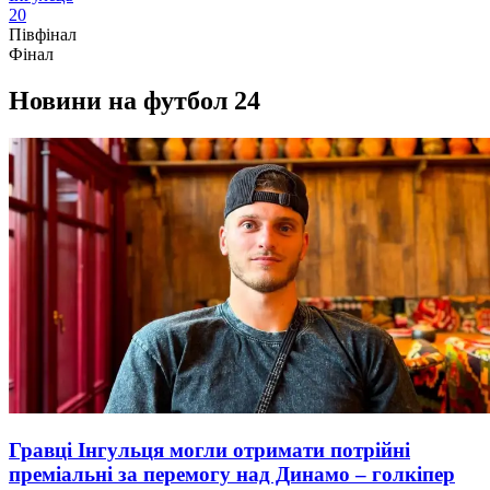
2
0
Півфінал
Фінал
Новини на футбол 24
Гравці Інгульця могли отримати потрійні
преміальні за перемогу над Динамо – голкіпер