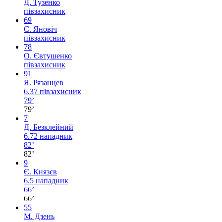
Д. Тузенко
півзахисник
69
Є. Яновіч
півзахисник
78
О. Євтушенко
півзахисник
91
Я. Рязанцев
6.37
півзахисник
79’
79’
7
Д. Безклейний
6.72
нападник
82’
82’
9
Є. Князєв
6.5
нападник
66’
66’
55
М. Дзень