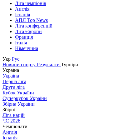
Ліга чемпіонів
Англія
Іспанія
АПЛ Top News
Ліга конференцій
Ліга Європи
Франція
Італія
Німеччина
Укр
Рус
Новини спорту
Результати
Турніри
Україна
Україна
Перша ліга
Друга ліга
Кубок України
Суперкубок України
Збірна України
Збірні
Ліга націй
ЧС 2026
Чемпіонати
Англія
Іспанія