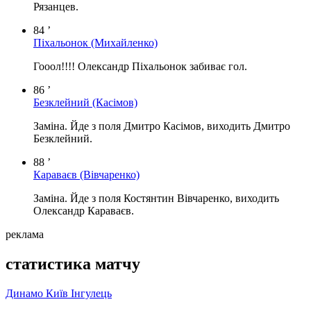
Рязанцев.
84 ’
Піхальонок
(Михайленко)
Гооол!!!! Олександр Піхальонок забиває гол.
86 ’
Безклейний
(Касімов)
Заміна. Йде з поля Дмитро Касімов, виходить Дмитро
Безклейний.
88 ’
Караваєв
(Вівчаренко)
Заміна. Йде з поля Костянтин Вівчаренко, виходить
Олександр Караваєв.
реклама
статистика матчу
Динамо Київ
Інгулець