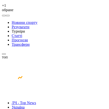
+
1
обране
Новини спорту
Результати
Турніри
Статті
Прогнози
Трансфери
топ
ЛЧ - Top News
Україна