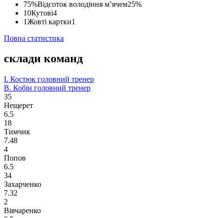
75%
Відсоток володіння м’ячем
25%
10
Кутові
4
1
Жовті картки
1
Повна статистика
склади команд
І. Костюк
головний тренер
В. Кобін
головний тренер
35
Нещерет
6.5
18
Тимчик
7.48
4
Попов
6.5
34
Захарченко
7.32
2
Вівчаренко