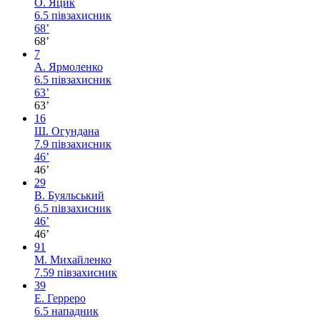
О. Яцик
6.5
півзахисник
68’
68’
7
А. Ярмоленко
6.5
півзахисник
63’
63’
16
Ш. Огундана
7.9
півзахисник
46’
46’
29
В. Буяльський
6.5
півзахисник
46’
46’
91
М. Михайленко
7.59
півзахисник
39
Е. Герреро
6.5
нападник