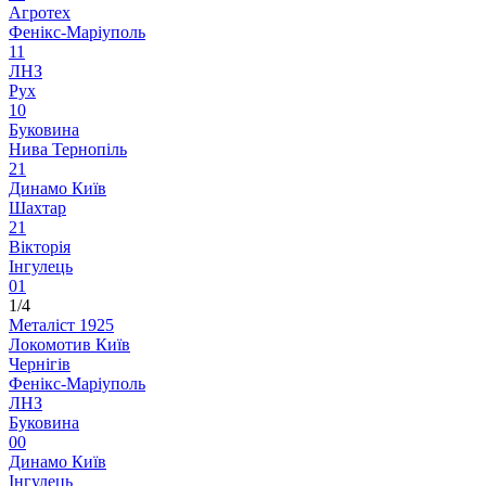
Агротех
Фенікс-Маріуполь
1
1
ЛНЗ
Рух
1
0
Буковина
Нива Тернопіль
2
1
Динамо Київ
Шахтар
2
1
Вікторія
Інгулець
0
1
1/4
Металіст 1925
Локомотив Київ
Чернігів
Фенікс-Маріуполь
ЛНЗ
Буковина
0
0
Динамо Київ
Інгулець