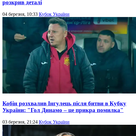
розкрив деталі
04 березня, 10:33
Кубок України
Кобін розхвалив Інгулець після битви в Кубку
України: "Гол Динамо – це прикра помилка"
03 березня, 21:24
Кубок України