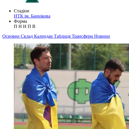
Стадіон
НТК ім. Баннікова
Форма
П
Н
Н
П
В
Основне
Склад
Календар
Таблиця
Трансфери
Новини