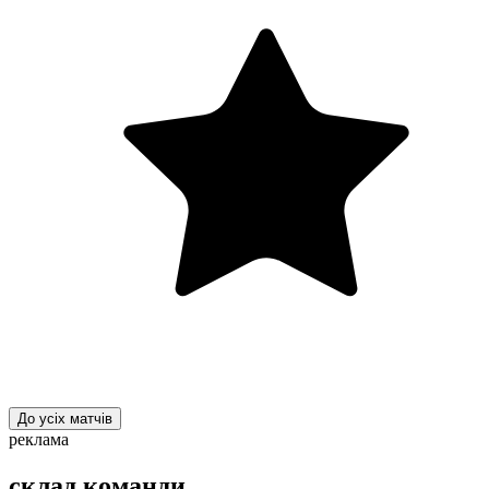
До усіх матчів
реклама
склад команди