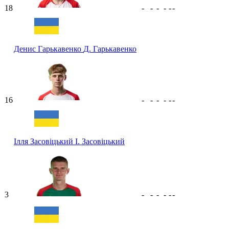
18
-
-
-
-
-
-
Денис Гарькавенко
Д. Гарькавенко
16
-
-
-
-
-
-
Ілля Засовіцький
І. Засовіцький
3
-
-
-
-
-
-