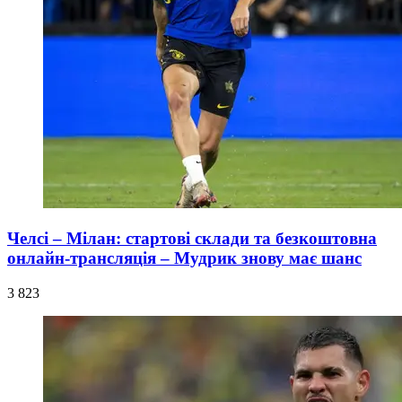
Челсі – Мілан: стартові склади та безкоштовна
онлайн-трансляція – Мудрик знову має шанс
3 823