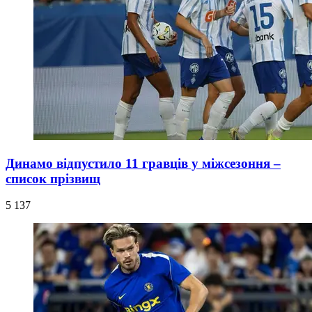
Динамо відпустило 11 гравців у міжсезоння –
список прізвищ
5 137