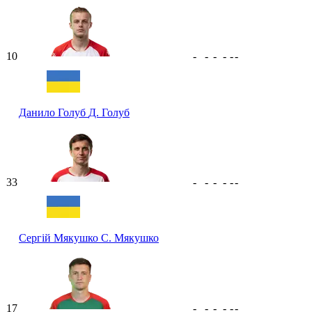
10
-
-
-
-
-
-
Данило Голуб
Д. Голуб
33
-
-
-
-
-
-
Сергій Мякушко
С. Мякушко
17
-
-
-
-
-
-