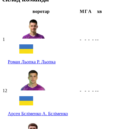
воротар
М
Г
А
хв
1
-
-
-
-
-
-
Роман Льопка
Р. Льопка
12
-
-
-
-
-
-
Арсен Бєліменко
А. Бєліменко