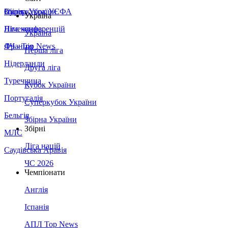
Збірна України
Італія
Суперкубок УЄФА
Україна
Німеччина
Ліга конференцій
Україна
Франція
ЛЧ - Top News
Перша ліга
Нідерланди
Друга ліга
Туреччина
Кубок України
Португалія
Суперкубок України
Бельгія
Збірна України
Збірні
МЛС
Ліга націй
Саудівська Аравія
ЧС 2026
Чемпіонати
Англія
Іспанія
АПЛ Top News