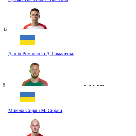
32
-
-
-
-
-
-
Данііл Романенко
Д. Романенко
5
-
-
-
-
-
-
Микола Сираш
М. Сираш