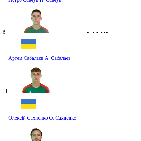
6
-
-
-
-
-
-
Артем Сабалаєв
А. Сабалаєв
11
-
-
-
-
-
-
Олексій Сахненко
О. Сахненко