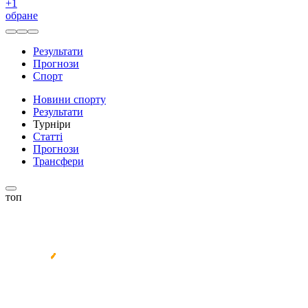
+
1
обране
Результати
Прогнози
Спорт
Новини спорту
Результати
Турніри
Статті
Прогнози
Трансфери
топ