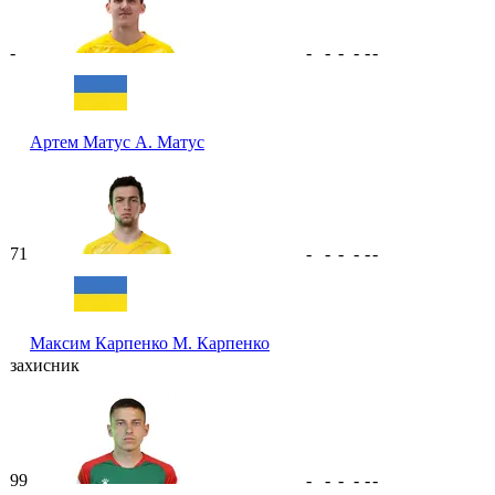
-
-
-
-
-
-
-
Артем Матус
А. Матус
71
-
-
-
-
-
-
Максим Карпенко
М. Карпенко
захисник
99
-
-
-
-
-
-