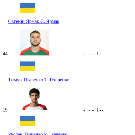
Євгеній Ярмак
Є. Ярмак
44
-
-
-
1
-
-
Тимур Тітаренко
Т. Тітаренко
19
-
-
-
1
-
-
Руслан Ткаченко
Р. Ткаченко