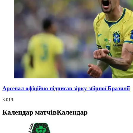
Арсенал офіційно підписав зірку збірної Бразилії
3 019
Календар матчів
Календар