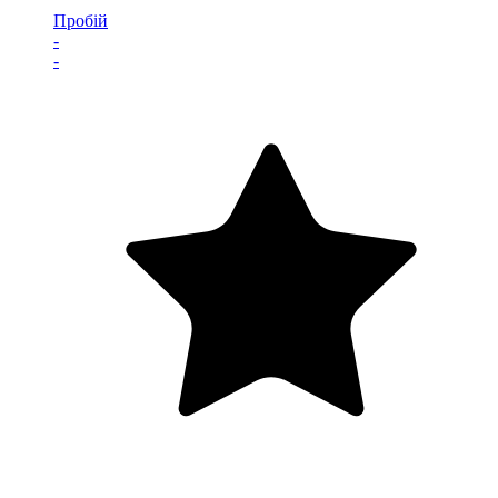
Пробій
-
-