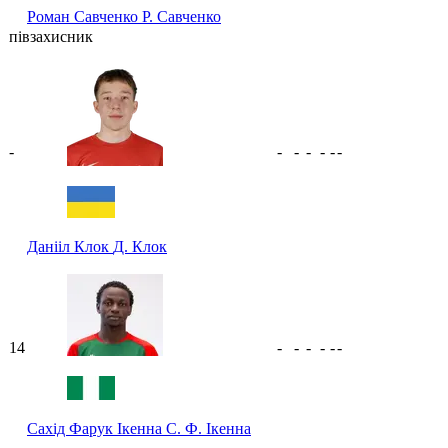
Роман Савченко
Р. Савченко
півзахисник
-
-
-
-
-
-
-
Данііл Клок
Д. Клок
14
-
-
-
-
-
-
Сахід Фарук Ікенна
С. Ф. Ікенна