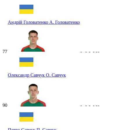
Андрій Головатенко
А. Головатенко
77
-
-
-
-
-
-
Олександр Савчук
О. Савчук
90
-
-
-
-
-
-
Петро Савчук
П. Савчук