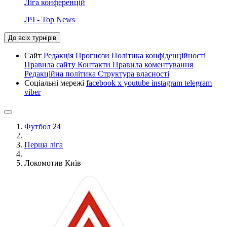
Ліга конференцій
ЛЧ - Top News
До всіх турнірів
Сайт
Редакція
Прогнози
Політика конфіденційності
Правила сайту
Контакти
Правила коментування
Редакційна політика
Структура власності
Соціальні мережі
facebook
x
youtube
instagram
telegram
viber
Футбол 24
Перша ліга
Локомотив Київ