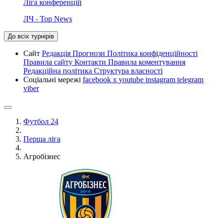
Ліга конференцій
ЛЧ - Top News
До всіх турнірів
Сайт
Редакція
Прогнози
Політика конфіденційності
Правила сайту
Контакти
Правила коментування
Редакційна політика
Структура власності
Соціальні мережі
facebook
x
youtube
instagram
telegram
viber
Футбол 24
Перша ліга
Агробізнес