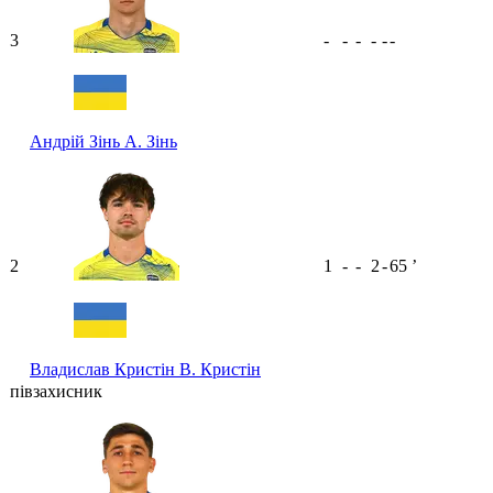
3
-
-
-
-
-
-
Андрій Зінь
А. Зінь
2
1
-
-
2
-
65
ʼ
Владислав Кристін
В. Кристін
півзахисник