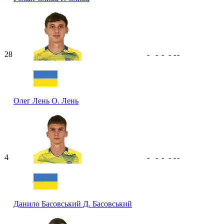
28
-
-
-
-
-
-
Олег Лень
О. Лень
4
-
-
-
-
-
-
Данило Басовський
Д. Басовський