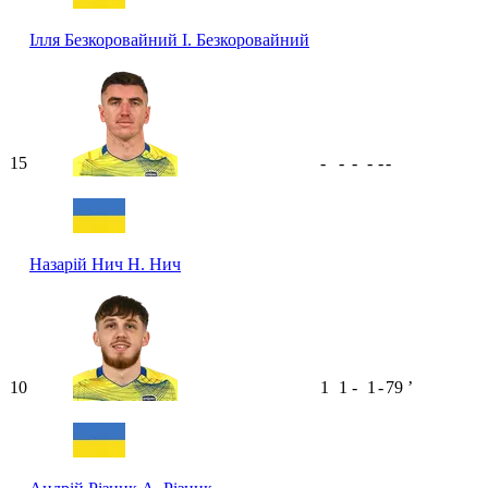
Ілля Безкоровайний
І. Безкоровайний
15
-
-
-
-
-
-
Назарій Нич
Н. Нич
10
1
1
-
1
-
79
ʼ