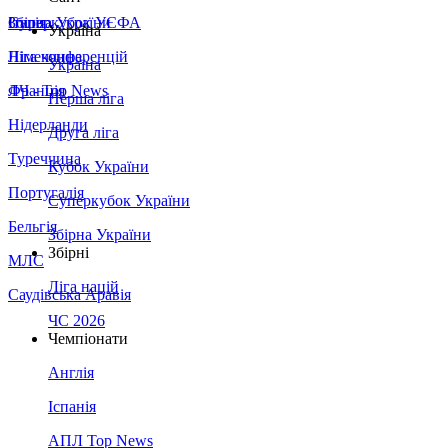
Збірна України
Італія
Суперкубок УЄФА
Україна
Німеччина
Ліга конференцій
Україна
Франція
ЛЧ - Top News
Перша ліга
Нідерланди
Друга ліга
Туреччина
Кубок України
Португалія
Суперкубок України
Бельгія
Збірна України
Збірні
МЛС
Ліга націй
Саудівська Аравія
ЧС 2026
Чемпіонати
Англія
Іспанія
АПЛ Top News