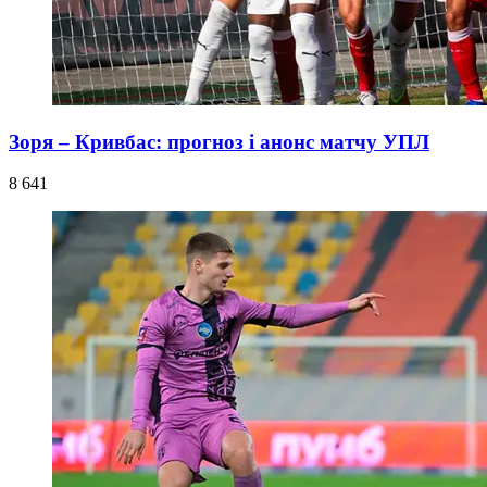
Зоря – Кривбас: прогноз і анонс матчу УПЛ
8 641