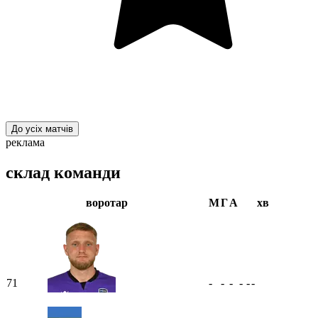
До усіх матчів
реклама
склад команди
воротар
М
Г
А
хв
71
-
-
-
-
-
-