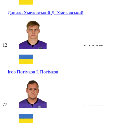
Данило Хмеловський
Д. Хмеловський
12
-
-
-
-
-
-
Ігор Потімков
І. Потімков
77
-
-
-
-
-
-