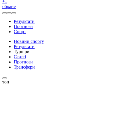
+
1
обране
Результати
Прогнози
Спорт
Новини спорту
Результати
Турніри
Статті
Прогнози
Трансфери
топ