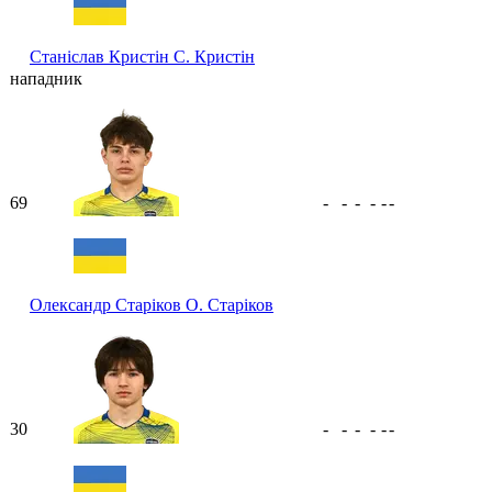
Станіслав Кристін
С. Кристін
нападник
69
-
-
-
-
-
-
Олександр Старіков
О. Старіков
30
-
-
-
-
-
-