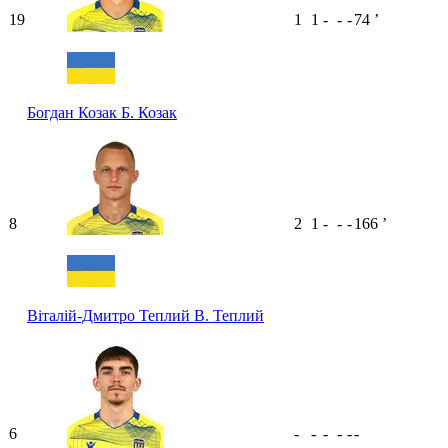
19
1
1
-
-
-
74
ʼ
Богдан Козак
Б. Козак
8
2
1
-
-
-
166
ʼ
Віталій-Дмитро Теплий
В. Теплий
6
-
-
-
-
-
-