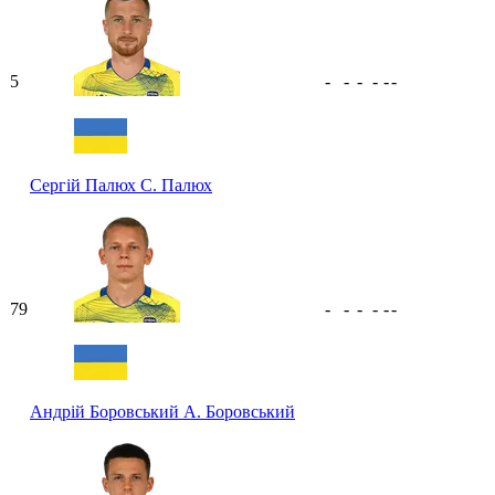
5
-
-
-
-
-
-
Сергій Палюх
С. Палюх
79
-
-
-
-
-
-
Андрій Боровський
А. Боровський