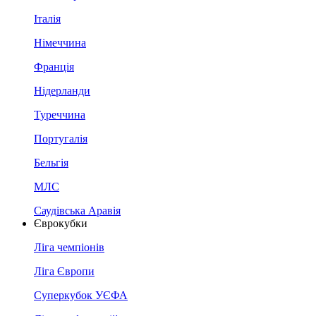
Італія
Німеччина
Франція
Нідерланди
Туреччина
Португалія
Бельгія
МЛС
Саудівська Аравія
Єврокубки
Ліга чемпіонів
Ліга Європи
Суперкубок УЄФА