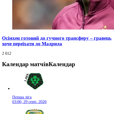
Осімхен готовий до гучного трансферу – гравець
хоче переїхати до Мадрида
2 012
Календар матчів
Календар
Перша ліга
03:00, 29 серп. 2026