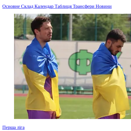
Основне
Склад
Календар
Таблиця
Трансфери
Новини
Перша ліга