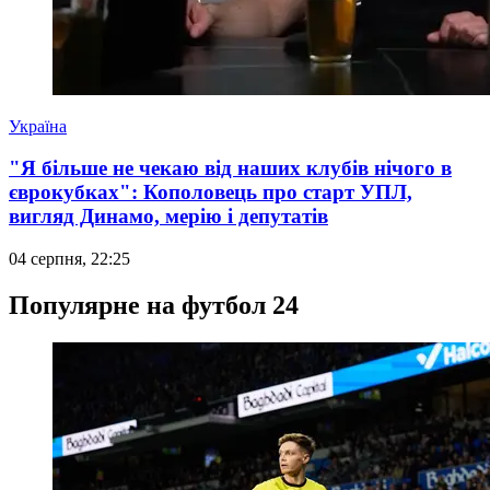
Україна
"Я більше не чекаю від наших клубів нічого в
єврокубках": Кополовець про старт УПЛ,
вигляд Динамо, мерію і депутатів
04 серпня, 22:25
Популярне на футбол 24