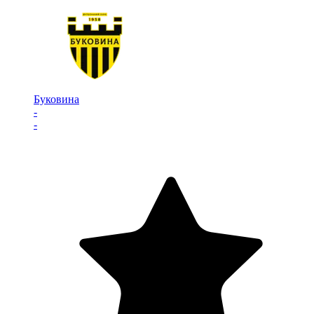
Буковина
-
-