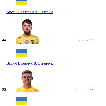
Арсеній Кілєвий
А. Кілєвий
44
1
-
-
-
-
90
ʼ
Вадим Вітенчук
В. Вітенчук
20
1
-
-
-
-
90
ʼ