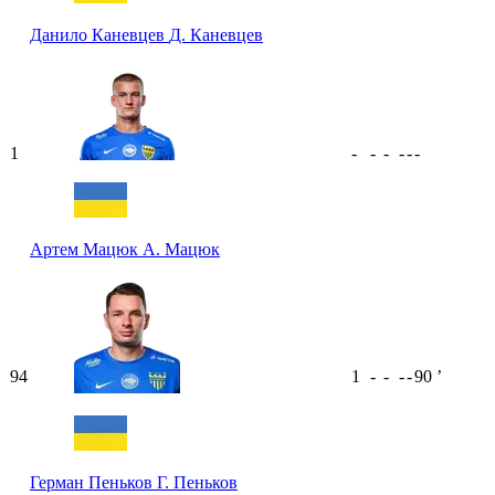
Данило Каневцев
Д. Каневцев
1
-
-
-
-
-
-
Артем Мацюк
А. Мацюк
94
1
-
-
-
-
90
ʼ
Герман Пеньков
Г. Пеньков