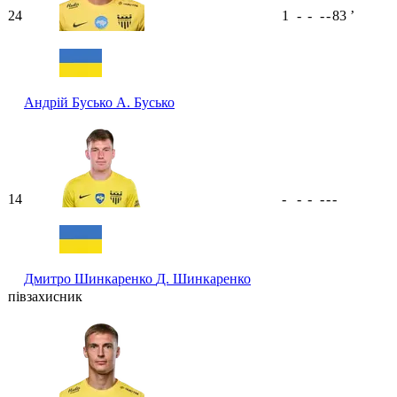
24
1
-
-
-
-
83
ʼ
Андрій Бусько
А. Бусько
14
-
-
-
-
-
-
Дмитро Шинкаренко
Д. Шинкаренко
півзахисник