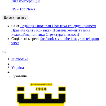
Ліга конференцій
ЛЧ - Top News
До всіх турнірів
Сайт
Редакція
Прогнози
Політика конфіденційності
Правила сайту
Контакти
Правила коментування
Редакційна політика
Структура власності
Соціальні мережі
facebook
x
youtube
instagram
telegram
viber
Футбол 24
Україна
Буковина