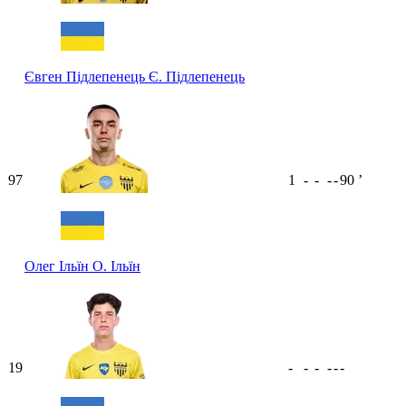
Євген Підлепенець
Є. Підлепенець
97
1
-
-
-
-
90
ʼ
Олег Ільїн
О. Ільїн
19
-
-
-
-
-
-