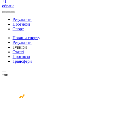
+
1
обране
Результати
Прогнози
Спорт
Новини спорту
Результати
Турніри
Статті
Прогнози
Трансфери
топ