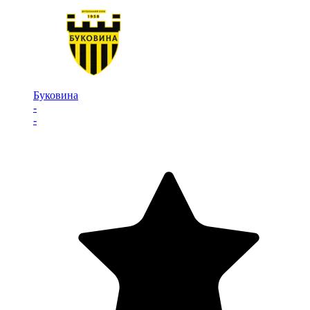
Буковина
-
-