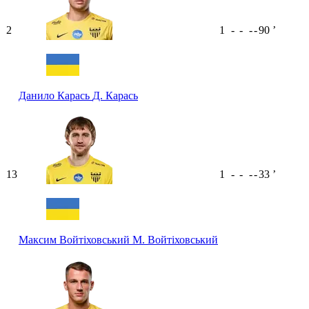
2
1
-
-
-
-
90
ʼ
Данило Карась
Д. Карась
13
1
-
-
-
-
33
ʼ
Максим Войтіховський
М. Войтіховський