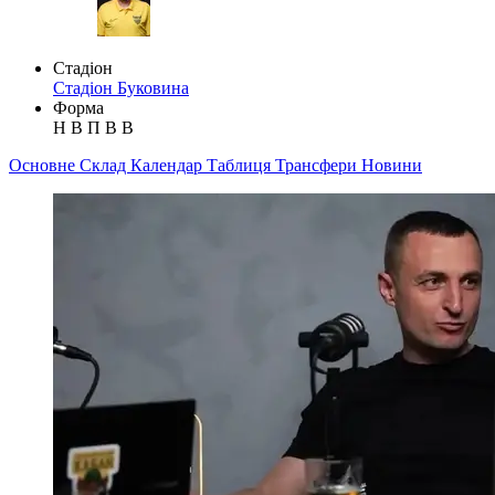
Стадіон
Стадіон Буковина
Форма
Н
В
П
В
В
Основне
Склад
Календар
Таблиця
Трансфери
Новини