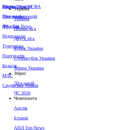
Збірна України
Італія
Суперкубок УЄФА
Україна
Німеччина
Ліга конференцій
Україна
Франція
ЛЧ - Top News
Перша ліга
Нідерланди
Друга ліга
Туреччина
Кубок України
Португалія
Суперкубок України
Бельгія
Збірна України
Збірні
МЛС
Ліга націй
Саудівська Аравія
ЧС 2026
Чемпіонати
Англія
Іспанія
АПЛ Top News