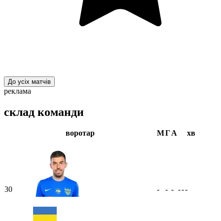
До усіх матчів
реклама
склад команди
воротар
М
Г
А
хв
30
-
-
-
-
-
-