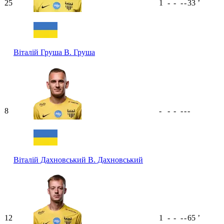
25
1
-
-
-
-
33
ʼ
Віталій Груша
В. Груша
8
-
-
-
-
-
-
Віталій Дахновський
В. Дахновський
12
1
-
-
-
-
65
ʼ