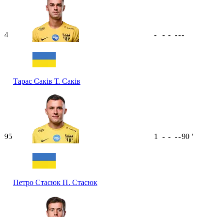
4
-
-
-
-
-
-
Тарас Саків
Т. Саків
95
1
-
-
-
-
90
ʼ
Петро Стасюк
П. Стасюк