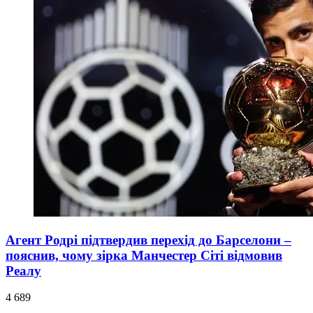
Агент Родрі підтвердив перехід до Барселони –
пояснив, чому зірка Манчестер Сіті відмовив
Реалу
4 689