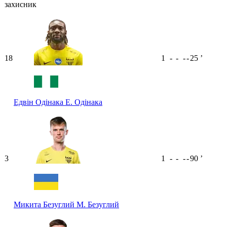
захисник
18
1
-
-
-
-
25
ʼ
Едвін Одінака
Е. Одінака
3
1
-
-
-
-
90
ʼ
Микита Безуглий
М. Безуглий