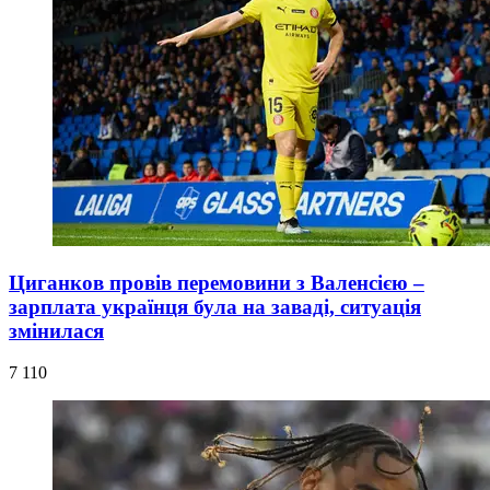
Циганков провів перемовини з Валенсією –
зарплата українця була на заваді, ситуація
змінилася
7 110