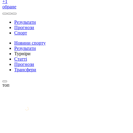
+
1
обране
Результати
Прогнози
Спорт
Новини спорту
Результати
Турніри
Статті
Прогнози
Трансфери
топ