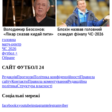
головна
матч-центр
ЧС 2026
футбол +
Обране
САЙТ ФУТБОЛ 24
Редакція
Прогнози
Політика конфіденційності
Правила
сайту
Контакти
Правила коментування
Редакційна
політика
Структура власності
Соціальні мережі
facebook
x
youtube
instagram
telegram
viber