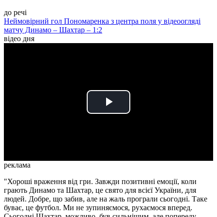
до речі
Неймовірний гол Пономаренка з центра поля у відеоогляді
матчу Динамо – Шахтар – 1:2
відео дня
Play
Video
реклама
"Хороші враження від гри. Завжди позитивні емоції, коли
грають Динамо та Шахтар, це свято для всієї України, для
людей. Добре, що забив, але на жаль програли сьогодні. Таке
буває, це футбол. Ми не зупиняємося, рухаємося вперед.
Сьогодні Шахтар, можливо, був сильнішим, але попереду