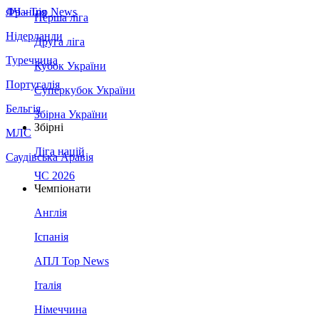
Франція
ЛЧ - Top News
Перша ліга
Нідерланди
Друга ліга
Туреччина
Кубок України
Португалія
Суперкубок України
Бельгія
Збірна України
Збірні
МЛС
Ліга націй
Саудівська Аравія
ЧС 2026
Чемпіонати
Англія
Іспанія
АПЛ Top News
Італія
Німеччина