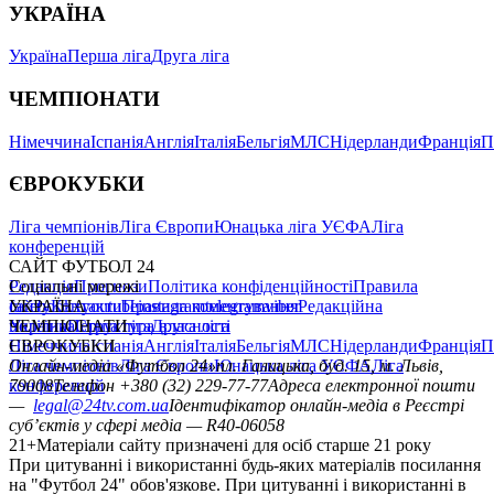
УКРАЇНА
Україна
Перша ліга
Друга ліга
ЧЕМПІОНАТИ
Німеччина
Іспанія
Англія
Італія
Бельгія
МЛС
Нідерланди
Франція
П
ЄВРОКУБКИ
Ліга чемпіонів
Ліга Європи
Юнацька ліга УЄФА
Ліга
конференцій
САЙТ ФУТБОЛ 24
Редакція
Соціальні мережі
Прогнози
Політика конфіденційності
Правила
сайту
facebook
УКРАЇНА
Контакти
x
youtube
Правила коментування
instagram
telegram
viber
Редакційна
політика
Україна
ЧЕМПІОНАТИ
Перша ліга
Структура власності
Друга ліга
Німеччина
ЄВРОКУБКИ
Іспанія
Англія
Італія
Бельгія
МЛС
Нідерланди
Франція
П
Ліга чемпіонів
Онлайн-медіа «Футбол 24»
Ліга Європи
Юнацька ліга УЄФА
пл. Галицька, буд. 15, м. Львів,
Ліга
конференцій
79008
Телефон +380 (32) 229-77-77
Адреса електронної пошти
—
legal@24tv.com.ua
Ідентифікатор онлайн-медіа в Реєстрі
суб’єктів у сфері медіа — R40-06058
21+
Матеріали сайту призначені для осіб старше 21 року
При цитуванні і використанні будь-яких матеріалів посилання
на "Футбол 24" обов'язкове. При цитуванні і використанні в