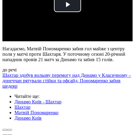
Play
Video
Нагадаємо, Матвій Пономаренко забив гол майже з центру
поля у матчі проти Шахтаря. У поточному сезоні 20-річний
нападник провів 21 матч за Динамо та забив 15 голів.
до речі
Шахтар здобув вольову перемогу над Динамо у Класичному –
донеччан рятували стійки та офсайд, Пономаренко забив
шедевр
Читайте ще
:
Динамо Київ - Шахтар
Шахтар
Матвій Пономаренко
Динамо Київ