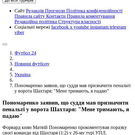
До всіх турнірів
Сайт
Редакція
Прогнози
Політика конфіденційності
Правила сайту
Контакти
Правила коментування
Редакційна політика
Структура власності
Соціальні мережі
facebook
x
youtube
instagram
telegram
viber
Футбол 24
Новини футболу
Україна
Пономаренко заявив, що суддя мав призначити пенальті
у ворота Шахтаря: "Мене тримають, я падаю"
Пономаренко заявив, що суддя мав призначити
пенальті у ворота Шахтаря: "Мене тримають, я
падаю"
Форвард киян Матвій Пономаренко прокоментував поразку
своєї команди від Шахтаря (1:2) у 26-му турі УПЛ.