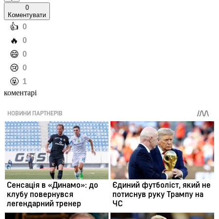
0
Коментувати
️👍
0
️🔥
0
️😄
0
️😢
0
️🤬
1
коментарі