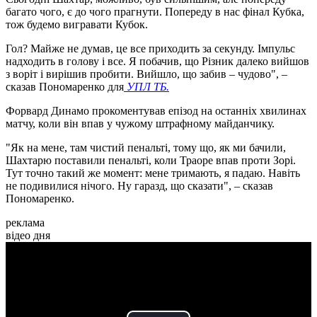
багато чого, є до чого прагнути. Попереду в нас фінал Кубка,
тож будемо вигравати Кубок.
Гол? Майже не думав, це все приходить за секунду. Імпульс
надходить в голову і все. Я побачив, що Різник далеко вийшов
з воріт і вирішив пробити. Вийшло, що забив – чудово", –
сказав Пономаренко для
УПЛ ТБ.
Форвард Динамо прокоментував епізод на останніх хвилинах
матчу, коли він впав у чужому штрафному майданчику.
"Як на мене, там чистий пенальті, тому що, як ми бачили,
Шахтарю поставили пенальті, коли Траоре впав проти Зорі.
Тут точно такий же момент: мене тримають, я падаю. Навіть
не подивилися нічого. Ну гаразд, що сказати", – сказав
Пономаренко.
реклама
відео дня