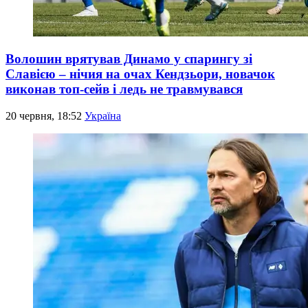
Волошин врятував Динамо у спарингу зі
Славією – нічия на очах Кендзьори, новачок
виконав топ-сейв і ледь не травмувався
20 червня, 18:52
Україна