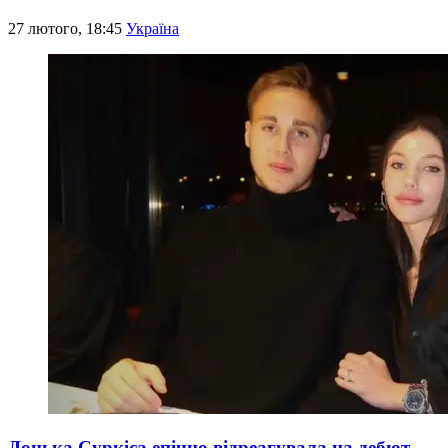
27 лютого, 18:45
Україна
Донька Суркіса епічно відреагувала на дебют