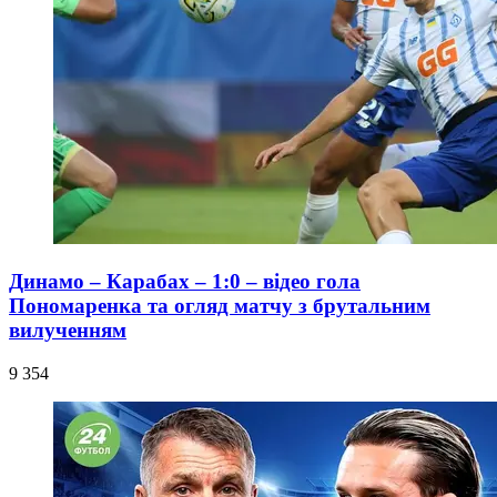
Динамо – Карабах – 1:0 – відео гола
Пономаренка та огляд матчу з брутальним
вилученням
9 354