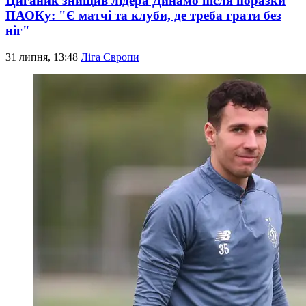
Циганик знищив лідера Динамо після поразки
ПАОКу: "Є матчі та клуби, де треба грати без
ніг"
31 липня, 13:48
Ліга Європи