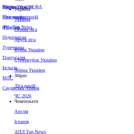
Збірна України
Італія
Суперкубок УЄФА
Україна
Німеччина
Ліга конференцій
Україна
Франція
ЛЧ - Top News
Перша ліга
Нідерланди
Друга ліга
Туреччина
Кубок України
Португалія
Суперкубок України
Бельгія
Збірна України
Збірні
МЛС
Ліга націй
Саудівська Аравія
ЧС 2026
Чемпіонати
Англія
Іспанія
АПЛ Top News