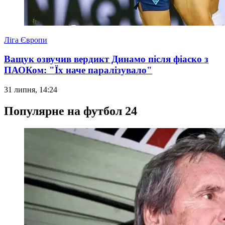
Ліга Європи
Ващук озвучив вердикт Динамо після фіаско з
ПАОКом: "Їх наче паралізувало"
31 липня, 14:24
Популярне на футбол 24