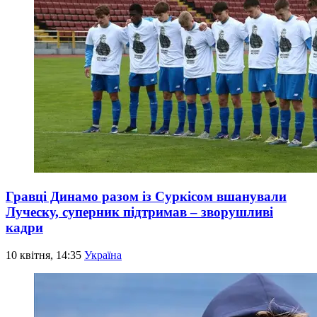
Гравці Динамо разом із Суркісом вшанували
Луческу, суперник підтримав – зворушливі
кадри
10 квітня, 14:35
Україна