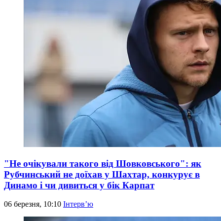
"Не очікували такого від Шовковського": як
Рубчинський не доїхав у Шахтар, конкурує в
Динамо і чи дивиться у бік Карпат
06 березня, 10:10
Інтерв’ю