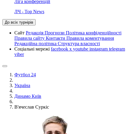
Ліга конференцій
ЛЧ - Top News
До всіх турнірів
Сайт
Редакція
Прогнози
Політика конфіденційності
Правила сайту
Контакти
Правила коментування
Редакційна політика
Структура власності
Соціальні мережі
facebook
x
youtube
instagram
telegram
viber
Футбол 24
Україна
Динамо Київ
В'ячеслав Суркіс