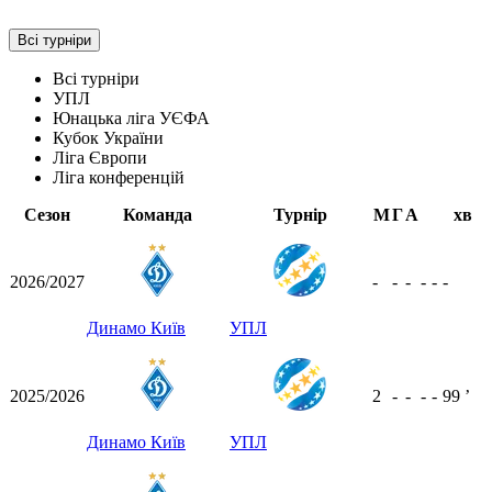
Всі турніри
Всі турніри
УПЛ
Юнацька ліга УЄФА
Кубок України
Ліга Європи
Ліга конференцій
Сезон
Команда
Турнір
М
Г
А
хв
2026/2027
-
-
-
-
-
-
Динамо Київ
УПЛ
2025/2026
2
-
-
-
-
99
ʼ
Динамо Київ
УПЛ