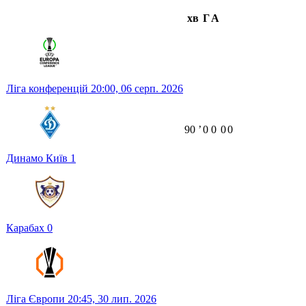
хв
Г
А
Ліга конференцій
20:00,
06 серп. 2026
90
ʼ
0
0
0
0
Динамо Київ
1
Карабах
0
Ліга Європи
20:45,
30 лип. 2026