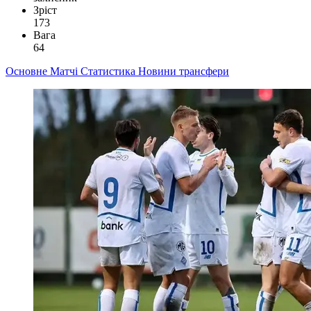
Зріст
173
Вага
64
Основне
Матчі
Статистика
Новини
трансфери