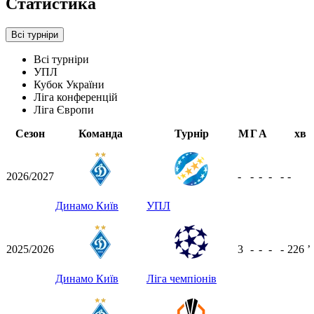
Статистика
Всі турніри
Всі турніри
УПЛ
Кубок України
Ліга конференцій
Ліга Європи
Сезон
Команда
Турнір
М
Г
А
хв
2026/2027
-
-
-
-
-
-
Динамо Київ
УПЛ
2025/2026
3
-
-
-
-
226
ʼ
Динамо Київ
Ліга чемпіонів