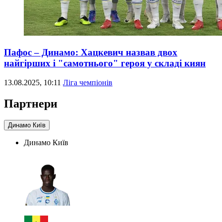
Пафос – Динамо: Хацкевич назвав двох
найгірших і "самотнього" героя у складі киян
13.08.2025, 10:11
Ліга чемпіонів
Партнери
Динамо Київ
Динамо Київ