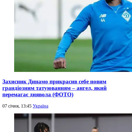
Захисник Динамо прикрасив себе новим
грандіозним татуюванням – ангел, який
перемагає диявола (ФОТО)
07 січня, 13:45
Україна