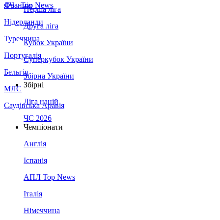
Франція
ЛЧ - Top News
Перша ліга
Нідерланди
Друга ліга
Туреччина
Кубок України
Португалія
Суперкубок України
Бельгія
Збірна України
Збірні
МЛС
Ліга націй
Саудівська Аравія
ЧС 2026
Чемпіонати
Англія
Іспанія
АПЛ Top News
Італія
Німеччина