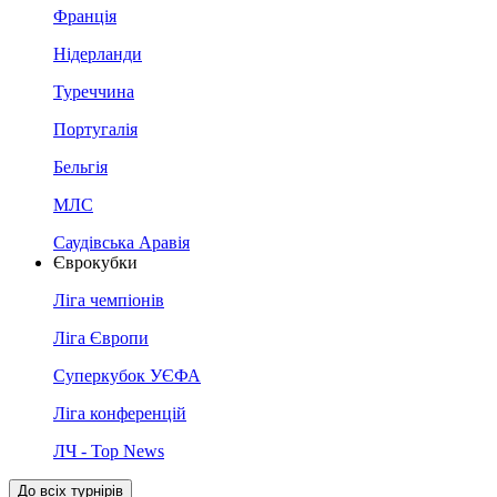
Франція
Нідерланди
Туреччина
Португалія
Бельгія
МЛС
Саудівська Аравія
Єврокубки
Ліга чемпіонів
Ліга Європи
Суперкубок УЄФА
Ліга конференцій
ЛЧ - Top News
До всіх турнірів