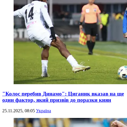
"Колос перебив Динамо": Циганик вказав на ще
один фактор, який призвів до поразки киян
25.11.2025, 08:05
Україна