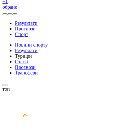
+
1
обране
Результати
Прогнози
Спорт
Новини спорту
Результати
Турніри
Статті
Прогнози
Трансфери
топ