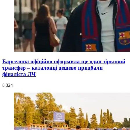
Барселона офіційно оформила ще один зірковий
трансфер – каталонці дешево придбали
фіналіста ЛЧ
8 324