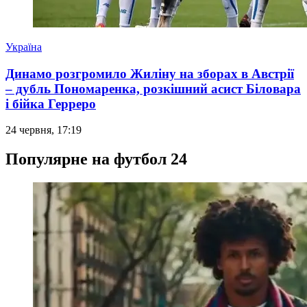
Україна
Динамо розгромило Жиліну на зборах в Австрії
– дубль Пономаренка, розкішний асист Біловара
і бійка Герреро
24 червня, 17:19
Популярне на футбол 24