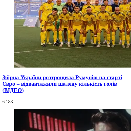
Збірна України розтрощила Румунію на старті
Євро – відвантажили шалену кількість голів
(ВІДЕО)
6 183