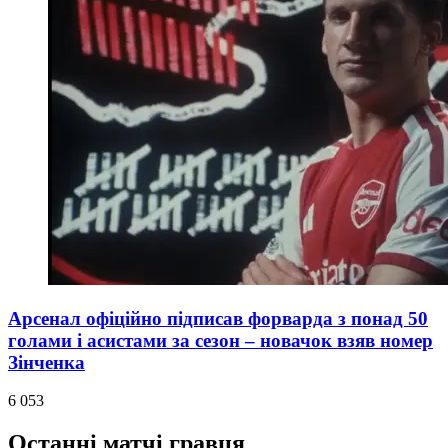
Арсенал офіційно підписав форварда з понад 50
голами і асистами за сезон – новачок взяв номер
Зінченка
6 053
Останні матчі гравця