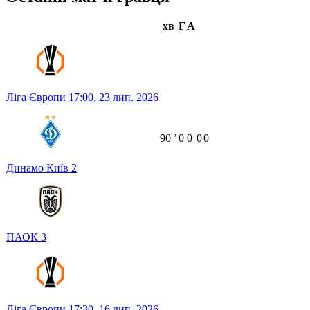
хв
Г
А
Ліга Європи
17:00,
23 лип. 2026
90
ʼ
0
0
0
0
Динамо Київ
2
ПАОК
3
Ліга Європи
17:30,
16 лип. 2026