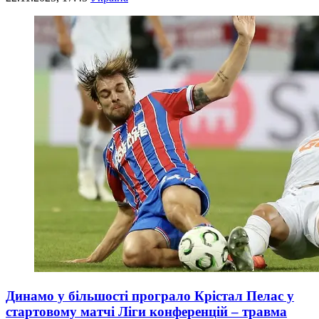
Динамо у більшості програло Крістал Пелас у
стартовому матчі Ліги конференцій – травма