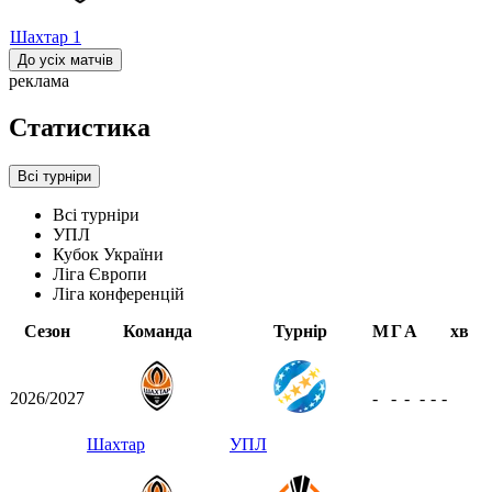
Шахтар
1
До усіх матчів
реклама
Статистика
Всі турніри
Всі турніри
УПЛ
Кубок України
Ліга Європи
Ліга конференцій
Сезон
Команда
Турнір
М
Г
А
хв
2026/2027
-
-
-
-
-
-
Шахтар
УПЛ