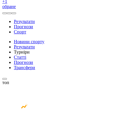
+
1
обране
Результати
Прогнози
Спорт
Новини спорту
Результати
Турніри
Статті
Прогнози
Трансфери
топ