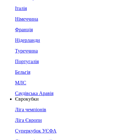
Італія
Німеччина
Франція
Нідерланди
Туреччина
Португалія
Бельгія
МЛС
Саудівська Аравія
Єврокубки
Ліга чемпіонів
Ліга Європи
Суперкубок УЄФА