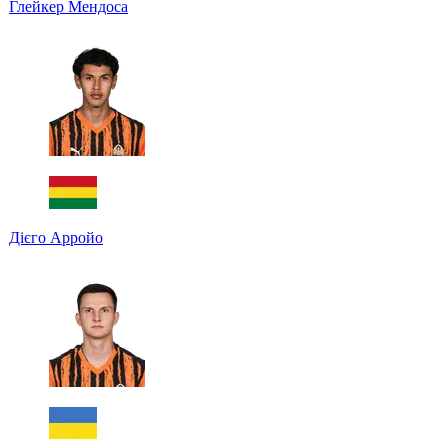
Глейкер Мендоса
Дієго Арройо