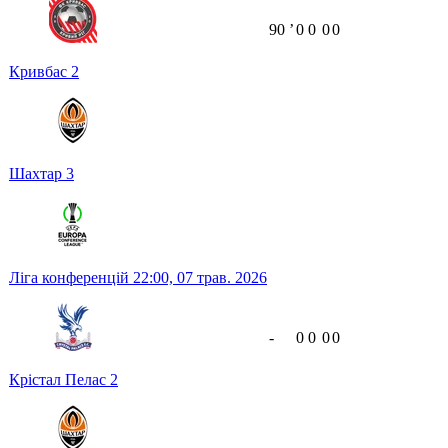
90
ʼ
0
0
0
0
Кривбас
2
Шахтар
3
Ліга конференцій
22:00,
07 трав. 2026
-
0
0
0
0
Крістал Пелас
2