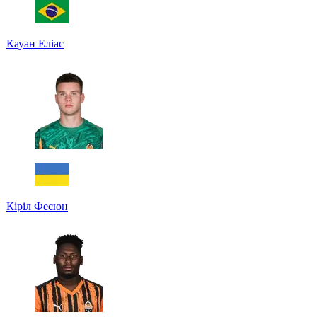
Кауан Еліас
Кіріл Фесюн