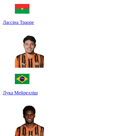
Лассіна Траоре
Лука Мейрелліш