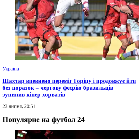
Україна
Шахтар впевнено переміг Горіцу і продовжує йти
без поразок – чергову феєрію бразильців
зупинив кіпер хорватів
23 липня, 20:51
Популярне на футбол 24