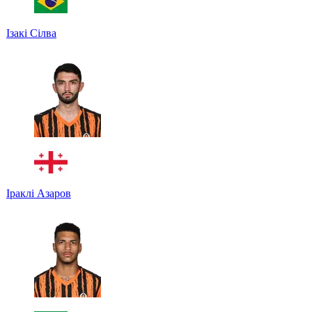
Ізакі Сілва
Іраклі Азаров