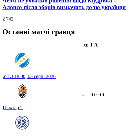
Челсі не ухвалив рішення щодо Мудрика –
Алонсо після зборів визначить долю українця
2 742
Останні матчі гравця
хв
Г
А
УПЛ
18:00,
03 серп. 2026
-
0
0
0
0
Шахтар
5