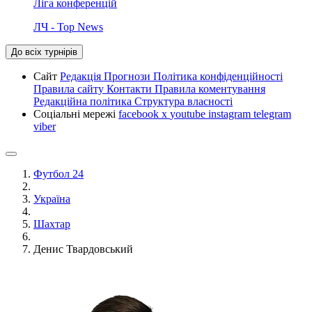
Ліга конференцій
ЛЧ - Top News
До всіх турнірів
Сайт
Редакція
Прогнози
Політика конфіденційності
Правила сайту
Контакти
Правила коментування
Редакційна політика
Структура власності
Соціальні мережі
facebook
x
youtube
instagram
telegram
viber
Футбол 24
Україна
Шахтар
Денис Твардовський