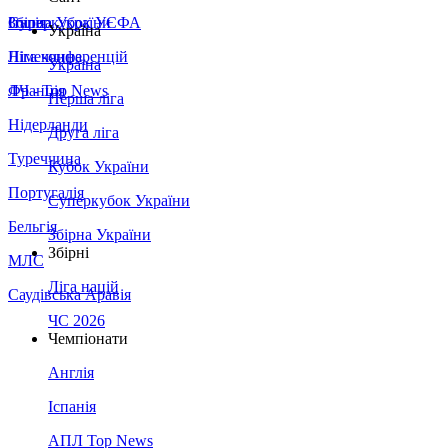
Збірна України
Італія
Суперкубок УЄФА
Україна
Німеччина
Ліга конференцій
Україна
Франція
ЛЧ - Top News
Перша ліга
Нідерланди
Друга ліга
Туреччина
Кубок України
Португалія
Суперкубок України
Бельгія
Збірна України
Збірні
МЛС
Ліга націй
Саудівська Аравія
ЧС 2026
Чемпіонати
Англія
Іспанія
АПЛ Top News