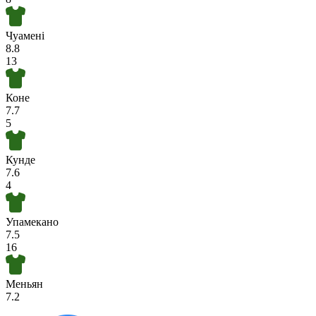
Чуамені
8.8
13
Коне
7.7
5
Кунде
7.6
4
Упамекано
7.5
16
Меньян
7.2