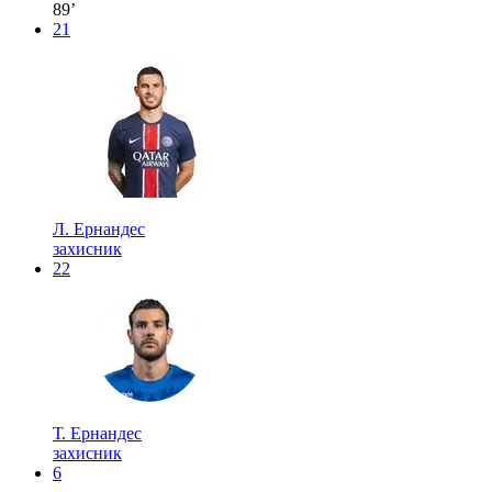
89’
21
Л. Ернандес
захисник
22
Т. Ернандес
захисник
6