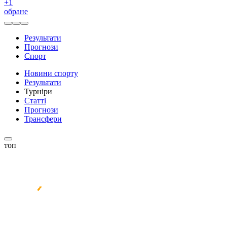
+
1
обране
Результати
Прогнози
Спорт
Новини спорту
Результати
Турніри
Статті
Прогнози
Трансфери
топ