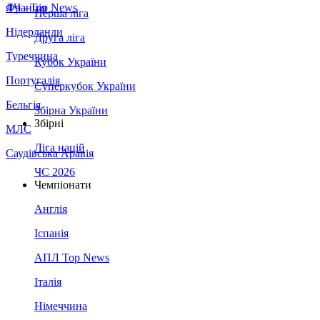
Франція
ЛЧ - Top News
Перша ліга
Нідерланди
Друга ліга
Туреччина
Кубок України
Португалія
Суперкубок України
Бельгія
Збірна України
Збірні
МЛС
Ліга націй
Саудівська Аравія
ЧС 2026
Чемпіонати
Англія
Іспанія
АПЛ Top News
Італія
Німеччина