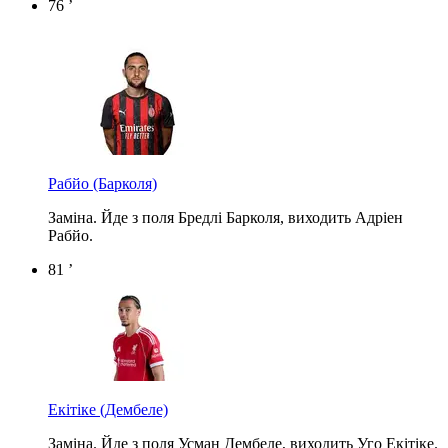
76 ’
Рабйо
(Барколя)
Заміна. Йде з поля Бредлі Барколя, виходить Адріен
Рабйо.
81 ’
Екітіке
(Дембеле)
Заміна. Йде з поля Усман Дембеле, виходить Уго Екітіке.