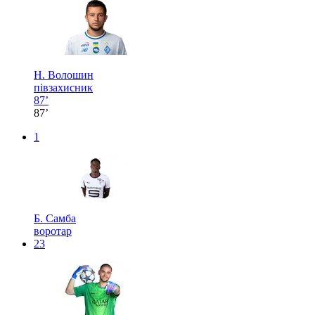
Н. Волошин
півзахисник
87’
87’
1
Б. Самба
воротар
23