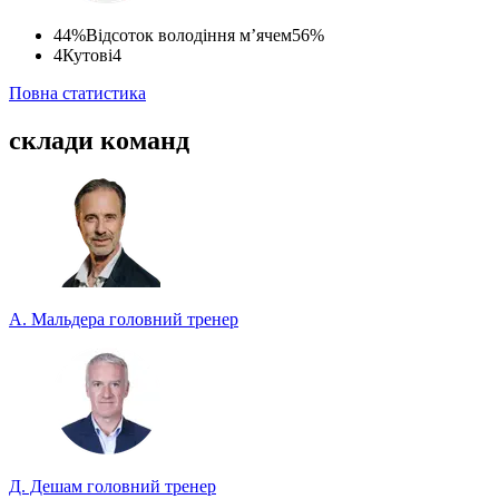
44%
Відсоток володіння м’ячем
56%
4
Кутові
4
Повна статистика
склади команд
А. Мальдера
головний тренер
Д. Дешам
головний тренер