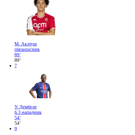
М. Акліуш
півзахисник
89’
89’
7
У. Дембеле
6.3
нападник
54’
54’
9