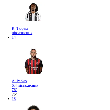
К. Тюрам
півзахисник
14
А. Рабйо
6.4
півзахисник
76’
76’
18