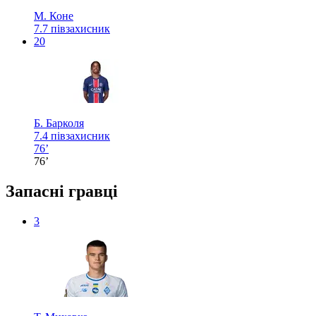
М. Коне
7.7
півзахисник
20
Б. Барколя
7.4
півзахисник
76’
76’
Запасні гравці
3