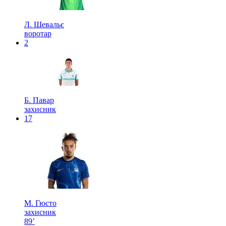
Л. Шевальє
воротар
2
Б. Павар
захисник
17
М. Гюсто
захисник
89’