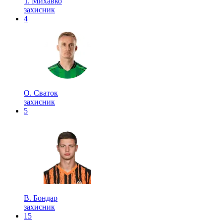
Т. Михавко
захисник
4
О. Сваток
захисник
5
В. Бондар
захисник
15