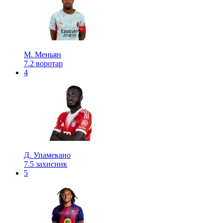
М. Меньян
7.2
воротар
4
Д. Упамекано
7.5
захисник
5