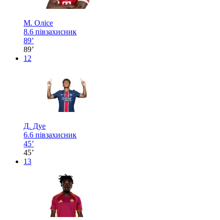
М. Олісе
8.6
півзахисник
89’
89’
12
Д. Дуе
6.6
півзахисник
45’
45’
13