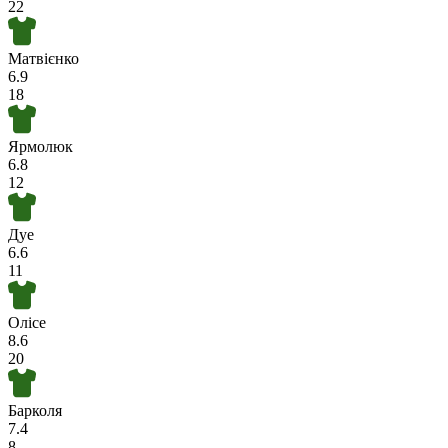
22
Матвієнко
6.9
18
Ярмолюк
6.8
12
Дуе
6.6
11
Олісе
8.6
20
Барколя
7.4
8