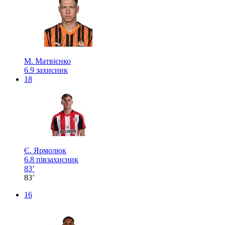
М. Матвієнко
6.9
захисник
18
Є. Ярмолюк
6.8
півзахисник
83’
83’
16