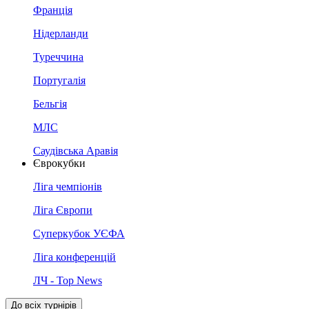
Франція
Нідерланди
Туреччина
Португалія
Бельгія
МЛС
Саудівська Аравія
Єврокубки
Ліга чемпіонів
Ліга Європи
Суперкубок УЄФА
Ліга конференцій
ЛЧ - Top News
До всіх турнірів