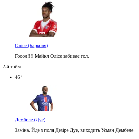
Олісе
(Барколя)
Гооол!!!! Майкл Олісе забиває гол.
2-й тайм
46 ’
Дембеле
(Дуе)
Заміна. Йде з поля Дезіре Дуе, виходить Усман Дембеле.