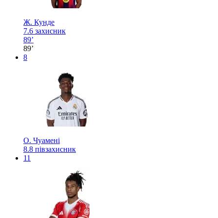
Ж. Кунде
7.6
захисник
89’
89’
8
О. Чуамені
8.8
півзахисник
11