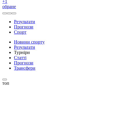
+
1
обране
Результати
Прогнози
Спорт
Новини спорту
Результати
Турніри
Статті
Прогнози
Трансфери
топ