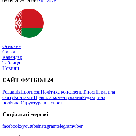
05.09.2025, 20:49
ЧС 2026
Основне
Склад
Календар
Таблиця
Новини
САЙТ ФУТБОЛ 24
Редакція
Прогнози
Політика конфіденційності
Правила
сайту
Контакти
Правила коментування
Редакційна
політика
Структура власності
Соціальні мережі
facebook
x
youtube
instagram
telegram
viber