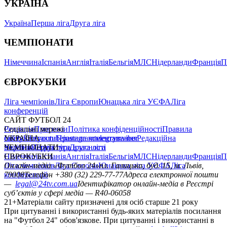
УКРАЇНА
Україна
Перша ліга
Друга ліга
ЧЕМПІОНАТИ
Німеччина
Іспанія
Англія
Італія
Бельгія
МЛС
Нідерланди
Франція
П
ЄВРОКУБКИ
Ліга чемпіонів
Ліга Європи
Юнацька ліга УЄФА
Ліга
конференцій
САЙТ ФУТБОЛ 24
Редакція
Соціальні мережі
Прогнози
Політика конфіденційності
Правила
сайту
facebook
УКРАЇНА
Контакти
x
youtube
Правила коментування
instagram
telegram
viber
Редакційна
політика
Україна
ЧЕМПІОНАТИ
Перша ліга
Структура власності
Друга ліга
Німеччина
ЄВРОКУБКИ
Іспанія
Англія
Італія
Бельгія
МЛС
Нідерланди
Франція
П
Ліга чемпіонів
Онлайн-медіа «Футбол 24»
Ліга Європи
Юнацька ліга УЄФА
пл. Галицька, буд. 15, м. Львів,
Ліга
конференцій
79008
Телефон +380 (32) 229-77-77
Адреса електронної пошти
—
legal@24tv.com.ua
Ідентифікатор онлайн-медіа в Реєстрі
суб’єктів у сфері медіа — R40-06058
21+
Матеріали сайту призначені для осіб старше 21 року
При цитуванні і використанні будь-яких матеріалів посилання
на "Футбол 24" обов'язкове. При цитуванні і використанні в