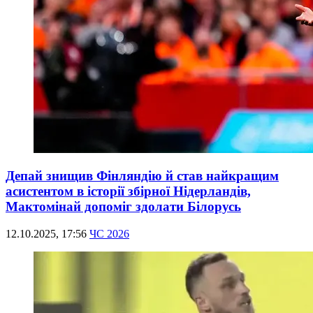
Депай знищив Фінляндію й став найкращим
асистентом в історії збірної Нідерландів,
Мактомінай допоміг здолати Білорусь
12.10.2025, 17:56
ЧС 2026