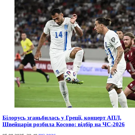
Білорусь зганьбилась у Греції, концерт АПЛ,
Швейцарія розбила Косово: відбір на ЧС-2026