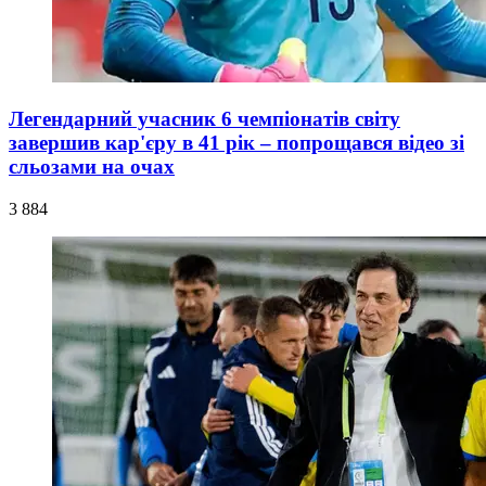
Легендарний учасник 6 чемпіонатів світу
завершив кар'єру в 41 рік – попрощався відео зі
сльозами на очах
3 884