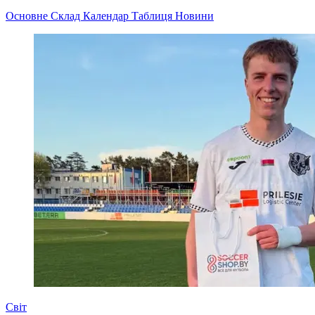
Основне
Склад
Календар
Таблиця
Новини
Світ