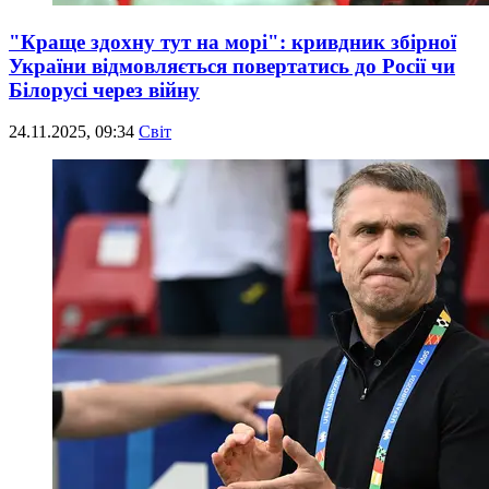
"Краще здохну тут на морі": кривдник збірної
України відмовляється повертатись до Росії чи
Білорусі через війну
24.11.2025, 09:34
Світ