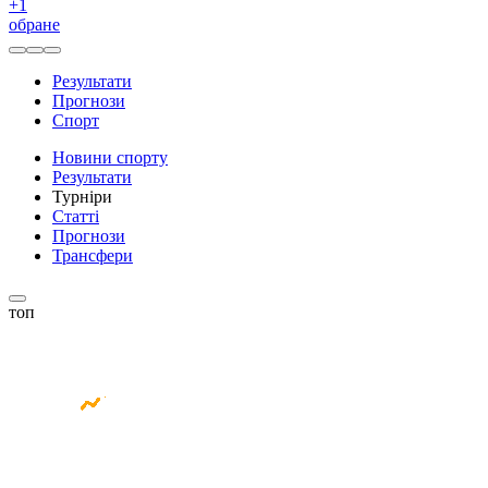
+
1
обране
Результати
Прогнози
Спорт
Новини спорту
Результати
Турніри
Статті
Прогнози
Трансфери
топ