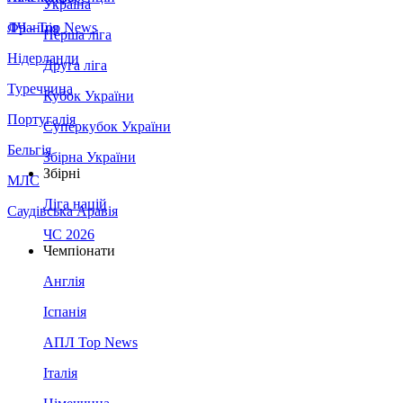
Україна
Франція
ЛЧ - Top News
Перша ліга
Нідерланди
Друга ліга
Туреччина
Кубок України
Португалія
Суперкубок України
Бельгія
Збірна України
Збірні
МЛС
Ліга націй
Саудівська Аравія
ЧС 2026
Чемпіонати
Англія
Іспанія
АПЛ Top News
Італія