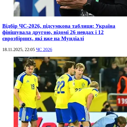
Відбір ЧС-2026, підсумкова таблиця: Україна
фінішувала другою, відомі 26 невдах і 12
єврозбірних, які вже на Мундіалі
18.11.2025, 22:05
ЧС 2026