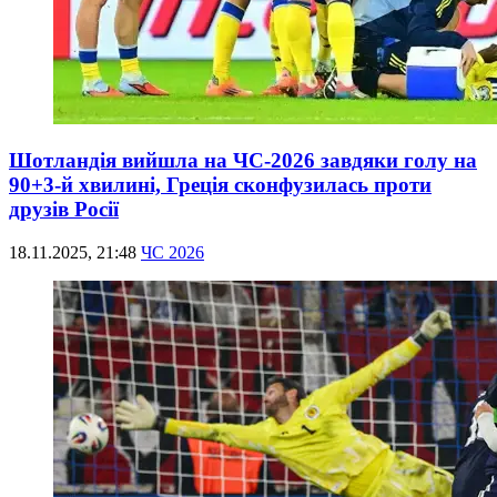
Шотландія вийшла на ЧС-2026 завдяки голу на
90+3-й хвилині, Греція сконфузилась проти
друзів Росії
18.11.2025, 21:48
ЧС 2026