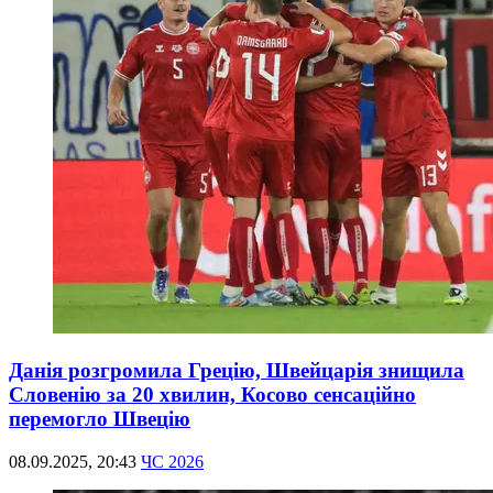
Данія розгромила Грецію, Швейцарія знищила
Словенію за 20 хвилин, Косово сенсаційно
перемогло Швецію
08.09.2025, 20:43
ЧС 2026