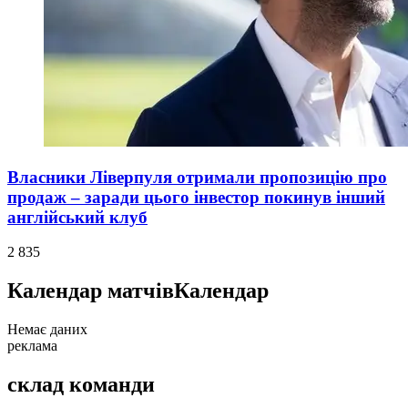
Власники Ліверпуля отримали пропозицію про
продаж – заради цього інвестор покинув інший
англійський клуб
2 835
Календар матчів
Календар
Немає даних
реклама
склад команди