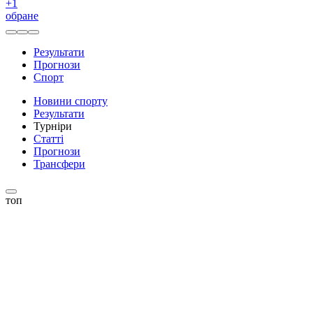
+
1
обране
Результати
Прогнози
Спорт
Новини спорту
Результати
Турніри
Статті
Прогнози
Трансфери
топ