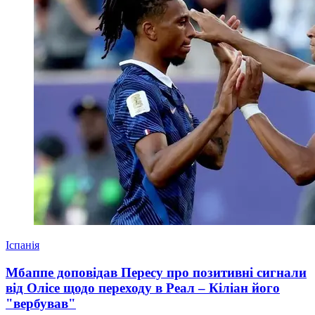
Іспанія
Мбаппе доповідав Пересу про позитивні сигнали
від Олісе щодо переходу в Реал – Кіліан його
"вербував"