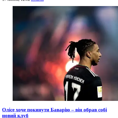
Олісе хоче покинути Баварію – він обрав собі
новий клуб