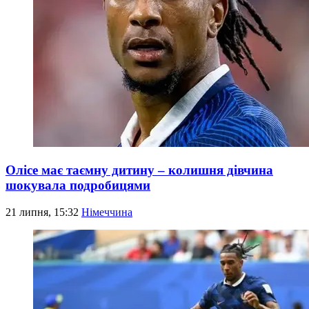
Олісе має таємну дитину – колишня дівчина
шокувала подробицями
21 липня, 15:32
Німеччина