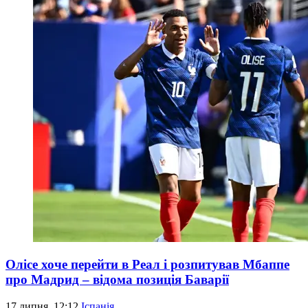
Олісе хоче перейти в Реал і розпитував Мбаппе
про Мадрид – відома позиція Баварії
17 липня, 12:12
Іспанія