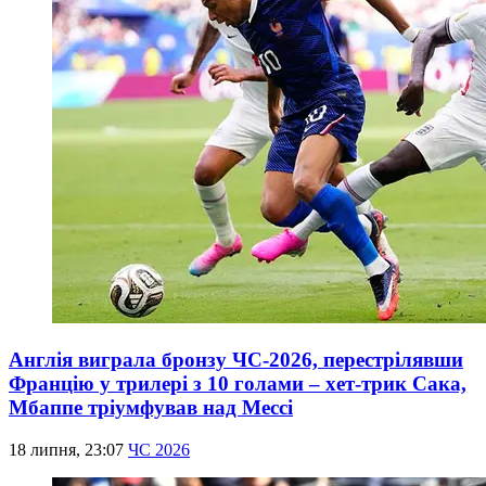
Англія виграла бронзу ЧС-2026, перестрілявши
Францію у трилері з 10 голами – хет-трик Сака,
Мбаппе тріумфував над Мессі
18 липня, 23:07
ЧС 2026