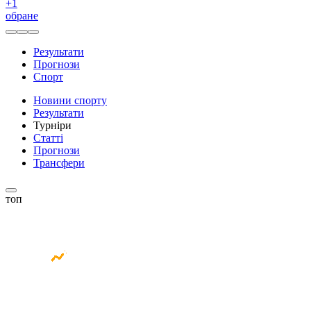
+
1
обране
Результати
Прогнози
Спорт
Новини спорту
Результати
Турніри
Статті
Прогнози
Трансфери
топ