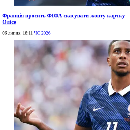
Франція просить ФІФА скасувати жовту картку
Олісе
06 липня, 18:11
ЧС 2026