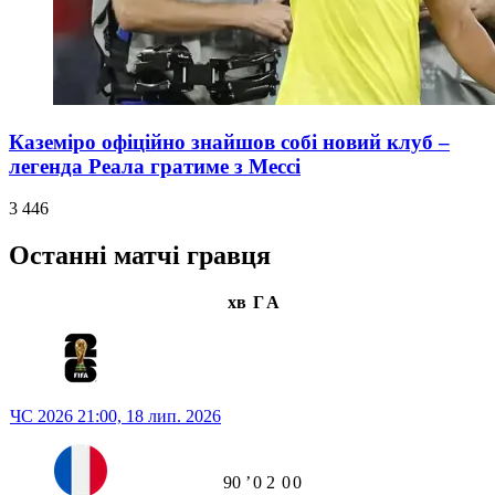
Каземіро офіційно знайшов собі новий клуб –
легенда Реала гратиме з Мессі
3 446
Останні матчі гравця
хв
Г
А
ЧС 2026
21:00,
18 лип. 2026
90
ʼ
0
2
0
0