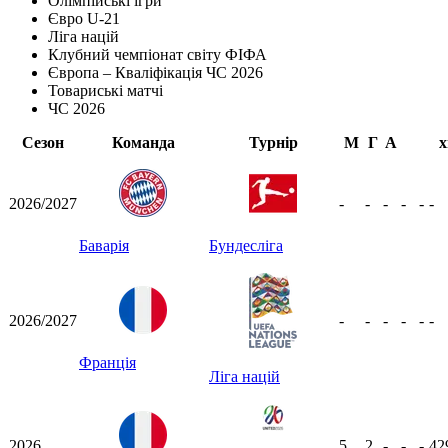
Олімпійські ігри
Євро U-21
Ліга націй
Клубний чемпіонат світу ФІФА
Європа – Кваліфікація ЧС 2026
Товариські матчі
ЧС 2026
Сезон
Команда
Турнір
М
Г
А
х
2026/2027
-
-
-
-
-
-
Баварія
Бундесліга
2026/2027
-
-
-
-
-
-
Франція
Ліга націй
2026
5
2
-
-
-
42