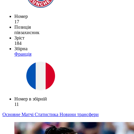
Номер
17
Позиція
півзахисник
Зріст
184
Збірна
Франція
Номер в збірній
11
Основне
Матчі
Статистика
Новини
трансфери