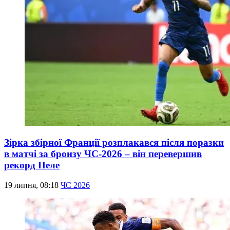
Зірка збірної Франції розплакався після поразки
в матчі за бронзу ЧС-2026 – він перевершив
рекорд Пеле
19 липня, 08:18
ЧС 2026