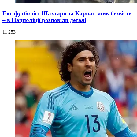
Екс-футболіст Шахтаря та Карпат зник безвісти
– в Нацполіції розповіли деталі
11 253