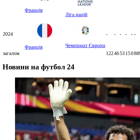
Франція
Ліга націй
2024
-
-
-
-
-
-
Чемпіонат Європи
Франція
загалом
122
46
53
15
0
88
Новини на футбол 24