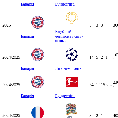
Баварія
Бундесліга
2025
5
3
3
-
-
36
Клубний
Баварія
чемпіонат світу
ФІФА
10
2024/2025
14
5
2
1
-
ʼ
Баварія
Ліга чемпіонів
23
2024/2025
34
12
15
3
-
ʼ
Баварія
Бундесліга
2024/2025
8
2
1
-
-
40