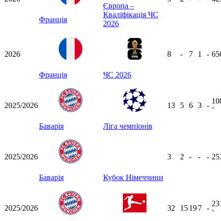
Європа –
Кваліфікація ЧС
Франція
2026
2026
8
-
7
1
-
65
Франція
ЧС 2026
10
2025/2026
13
5
6
3
-
ʼ
Баварія
Ліга чемпіонів
2025/2026
3
2
-
-
-
25
Баварія
Кубок Німеччини
23
2025/2026
32
15
19
7
-
ʼ