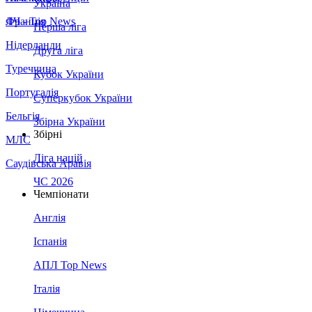
Україна
Франція
ЛЧ - Top News
Перша ліга
Нідерланди
Друга ліга
Туреччина
Кубок України
Португалія
Суперкубок України
Бельгія
Збірна України
Збірні
МЛС
Ліга націй
Саудівська Аравія
ЧС 2026
Чемпіонати
Англія
Іспанія
АПЛ Top News
Італія