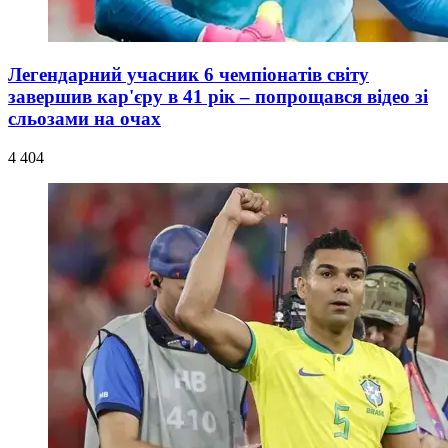
Легендарний учасник 6 чемпіонатів світу
завершив кар'єру в 41 рік – попрощався відео зі
сльозами на очах
4 404