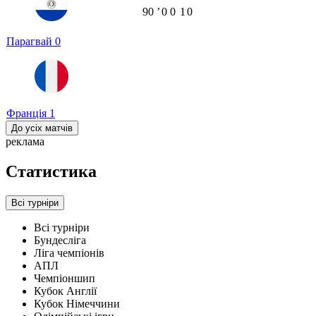
90
ʼ
0
0
1
0
Парагвай
0
Франція
1
До усіх матчів
реклама
Статистика
Всі турніри
Всі турніри
Бундесліга
Ліга чемпіонів
АПЛ
Чемпіоншип
Кубок Англії
Кубок Німеччини