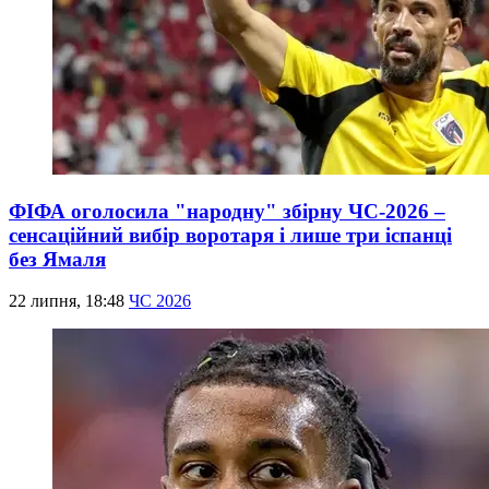
ФІФА оголосила "народну" збірну ЧС-2026 –
сенсаційний вибір воротаря і лише три іспанці
без Ямаля
22 липня, 18:48
ЧС 2026