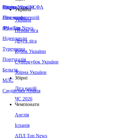
Збірна України
Італія
Суперкубок УЄФА
Україна
Німеччина
Ліга конференцій
Україна
Франція
ЛЧ - Top News
Перша ліга
Нідерланди
Друга ліга
Туреччина
Кубок України
Португалія
Суперкубок України
Бельгія
Збірна України
Збірні
МЛС
Ліга націй
Саудівська Аравія
ЧС 2026
Чемпіонати
Англія
Іспанія
АПЛ Top News