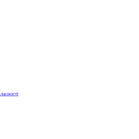
ласності