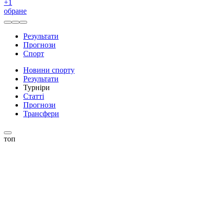
+
1
обране
Результати
Прогнози
Спорт
Новини спорту
Результати
Турніри
Статті
Прогнози
Трансфери
топ