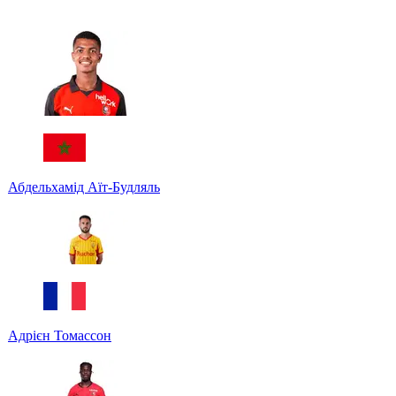
Абдельхамід Аїт-Будляль
Адрієн Томассон