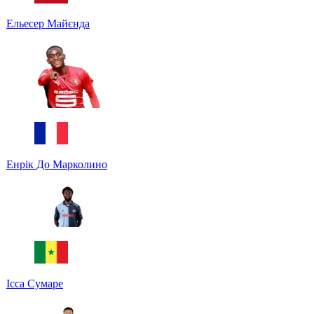
Ельесер Майєнда
Енрік До Марколино
Ісса Сумаре