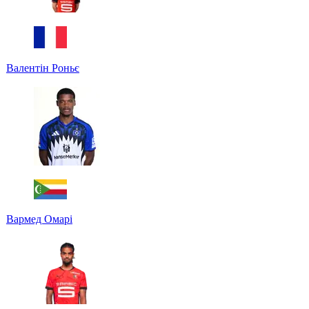
Валентін Роньє
Вармед Омарі