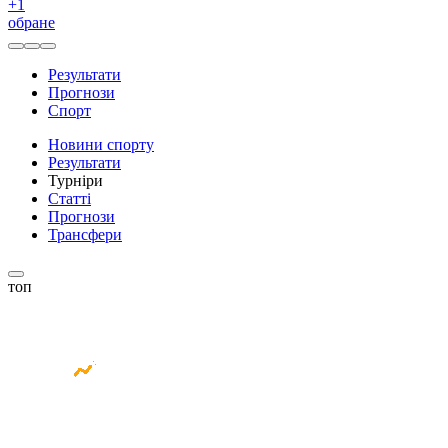
+
1
обране
Результати
Прогнози
Спорт
Новини спорту
Результати
Турніри
Статті
Прогнози
Трансфери
топ