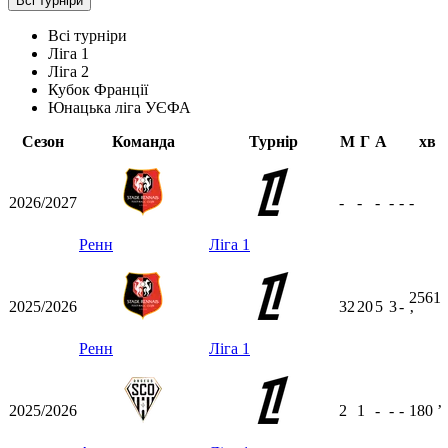
Всі турніри
Всі турніри
Ліга 1
Ліга 2
Кубок Франції
Юнацька ліга УЄФА
Сезон
Команда
Турнір
М
Г
А
хв
2026/2027
-
-
-
-
-
-
Ренн
Ліга 1
2561
2025/2026
32
20
5
3
-
ʼ
Ренн
Ліга 1
2025/2026
2
1
-
-
-
180
ʼ