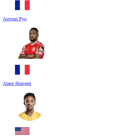
Антоні Руо
Арно Норден