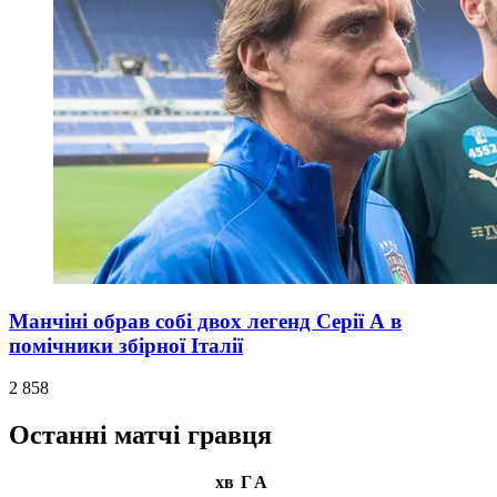
Манчіні обрав собі двох легенд Серії А в
помічники збірної Італії
2 858
Останні матчі гравця
хв
Г
А