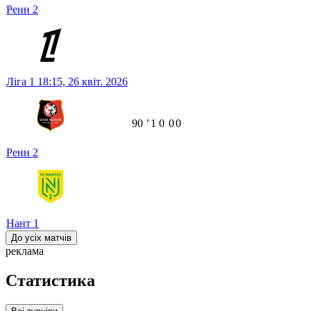
Ренн
2
Ліга 1
18:15,
26 квіт. 2026
90
ʼ
1
0
0
0
Ренн
2
Нант
1
До усіх матчів
реклама
Статистика