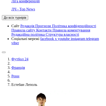
Ліга конференцій
ЛЧ - Top News
До всіх турнірів
Сайт
Редакція
Прогнози
Політика конфіденційності
Правила сайту
Контакти
Правила коментування
Редакційна політика
Структура власності
Соціальні мережі
facebook
x
youtube
instagram
telegram
viber
Футбол 24
Франція
Ренн
Естебан Леполь