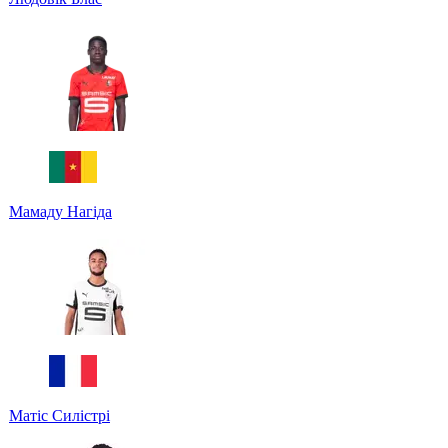
Мамаду Нагіда
Матіс Силістрі