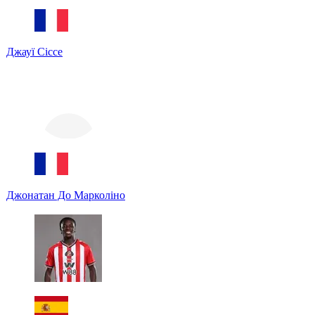
Джауї Сіссе
Джонатан До Марколіно