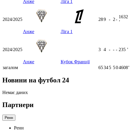
Анже
Ліга 1
1632
2024/2025
28
9
-
2
-
ʼ
Анже
Ліга 1
2024/2025
3
4
-
-
-
235
ʼ
Анже
Кубок Франції
загалом
65
34
5
5
0
4608ʼ
Новини на футбол 24
Немає даних
Партнери
Ренн
Ренн