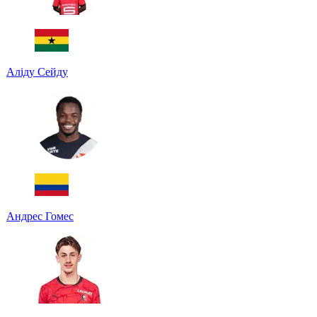
Аліду Сейду
Андрес Гомес