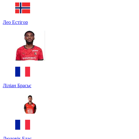
Лео Естігор
Ліліан Брасьє
Людовік Блас