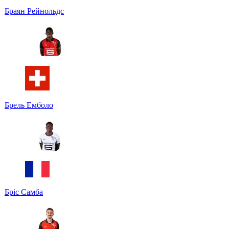
Браян Рейнольдс
Брель Емболо
Бріс Самба