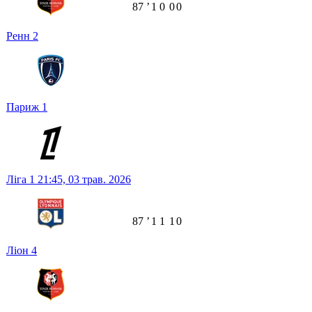
87
ʼ
1
0
0
0
Ренн
2
Париж
1
Ліга 1
21:45,
03 трав. 2026
87
ʼ
1
1
1
0
Ліон
4