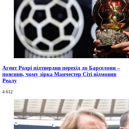
Агент Родрі підтвердив перехід до Барселони –
пояснив, чому зірка Манчестер Сіті відмовив
Реалу
4 612