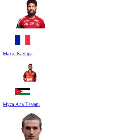
Махді Камара
Муса Аль-Тамарі