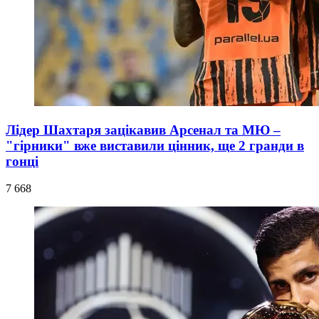
Лідер Шахтаря зацікавив Арсенал та МЮ –
"гірники" вже виставили цінник, ще 2 гранди в
гонці
7 668