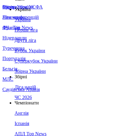
Збірна України
Італія
Суперкубок УЄФА
Україна
Німеччина
Ліга конференцій
Україна
Франція
ЛЧ - Top News
Перша ліга
Нідерланди
Друга ліга
Туреччина
Кубок України
Португалія
Суперкубок України
Бельгія
Збірна України
Збірні
МЛС
Ліга націй
Саудівська Аравія
ЧС 2026
Чемпіонати
Англія
Іспанія
АПЛ Top News