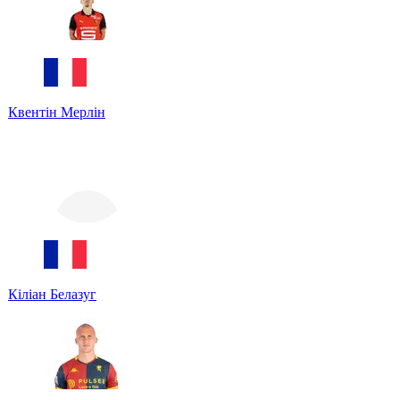
Квентін Мерлін
Кіліан Белазуг