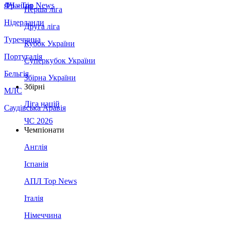
Франція
ЛЧ - Top News
Перша ліга
Нідерланди
Друга ліга
Туреччина
Кубок України
Португалія
Суперкубок України
Бельгія
Збірна України
Збірні
МЛС
Ліга націй
Саудівська Аравія
ЧС 2026
Чемпіонати
Англія
Іспанія
АПЛ Top News
Італія
Німеччина