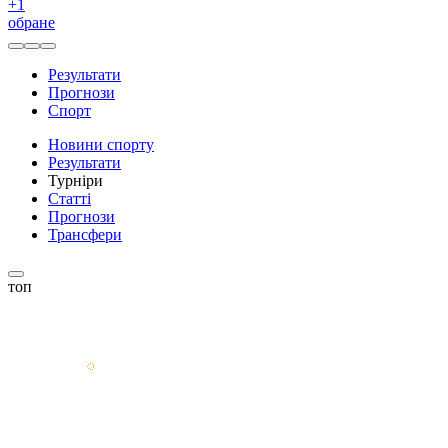
+
1
обране
Результати
Прогнози
Спорт
Новини спорту
Результати
Турніри
Статті
Прогнози
Трансфери
топ