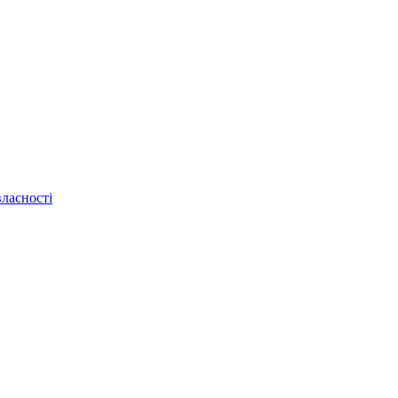
ласності