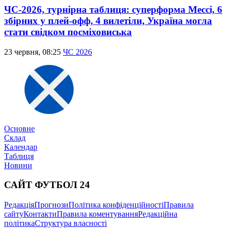
ЧС-2026, турнірна таблиця: суперформа Мессі, 6
збірних у плей-офф, 4 вилетіли, Україна могла
стати свідком посміховиська
23 червня, 08:25
ЧС 2026
Основне
Склад
Календар
Таблиця
Новини
САЙТ ФУТБОЛ 24
Редакція
Прогнози
Політика конфіденційності
Правила
сайту
Контакти
Правила коментування
Редакційна
політика
Структура власності