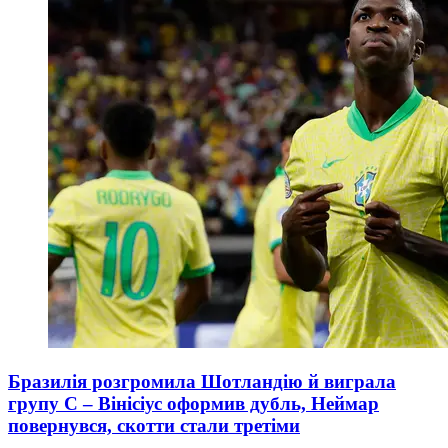
Бразилія розгромила Шотландію й виграла
групу С – Вінісіус оформив дубль, Неймар
повернувся, скотти стали третіми