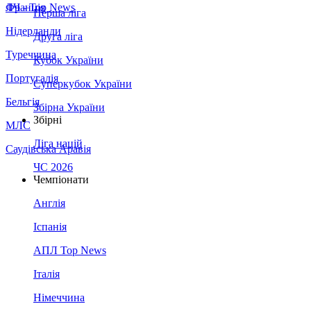
Франція
ЛЧ - Top News
Перша ліга
Нідерланди
Друга ліга
Туреччина
Кубок України
Португалія
Суперкубок України
Бельгія
Збірна України
Збірні
МЛС
Ліга націй
Саудівська Аравія
ЧС 2026
Чемпіонати
Англія
Іспанія
АПЛ Top News
Італія
Німеччина