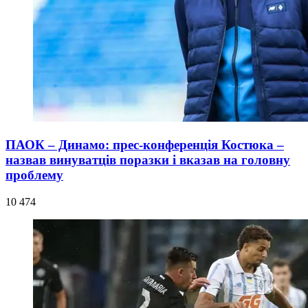
ПАОК – Динамо: прес-конференція Костюка –
назвав винуватців поразки і вказав на головну
проблему
10 474