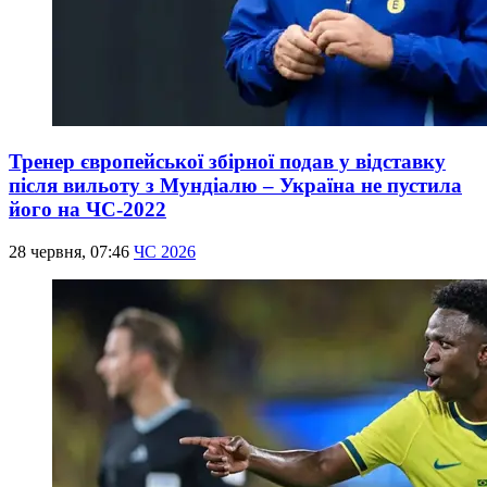
Тренер європейської збірної подав у відставку
після вильоту з Мундіалю – Україна не пустила
його на ЧС-2022
28 червня, 07:46
ЧС 2026