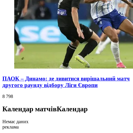
ПАОК – Динамо: де дивитися вирішальний матч
другого раунду відбору Ліги Європи
8 798
Календар матчів
Календар
Немає даних
реклама