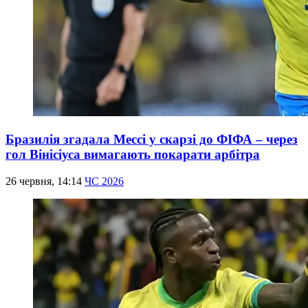
Бразилія згадала Мессі у скарзі до ФІФА – через
гол Вінісіуса вимагають покарати арбітра
26 червня, 14:14
ЧС 2026