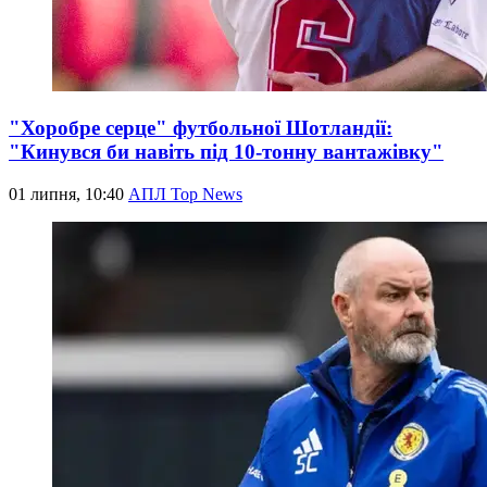
"Хоробре серце" футбольної Шотландії:
"Кинувся би навіть під 10-тонну вантажівку"
01 липня, 10:40
АПЛ Top News