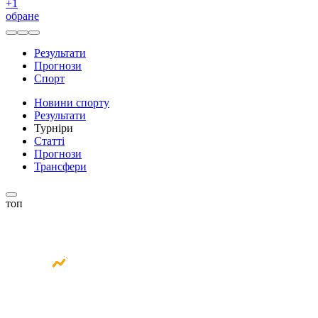
+
1
обране
Результати
Прогнози
Спорт
Новини спорту
Результати
Турніри
Статті
Прогнози
Трансфери
топ