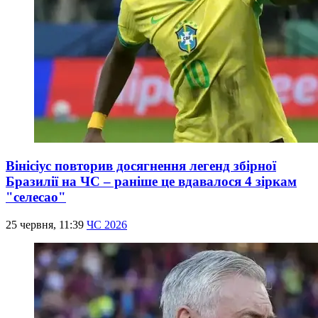
Вінісіус повторив досягнення легенд збірної
Бразилії на ЧС – раніше це вдавалося 4 зіркам
"селесао"
25 червня, 11:39
ЧС 2026