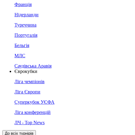
Франція
Нідерланди
Туреччина
Португалія
Бельгія
МЛС
Саудівська Аравія
Єврокубки
Ліга чемпіонів
Ліга Європи
Суперкубок УЄФА
Ліга конференцій
ЛЧ - Top News
До всіх турнірів