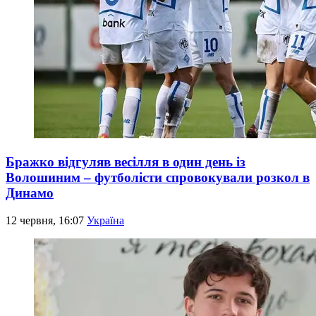
Бражко відгуляв весілля в один день із
Волошиним – футболісти спровокували розкол в
Динамо
12 червня, 16:07
Україна