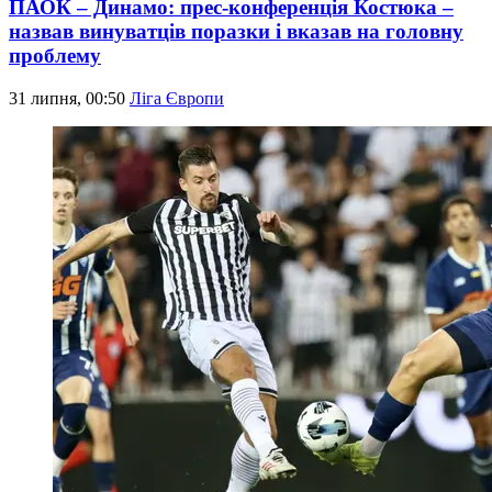
ПАОК – Динамо: прес-конференція Костюка –
назвав винуватців поразки і вказав на головну
проблему
31 липня, 00:50
Ліга Європи