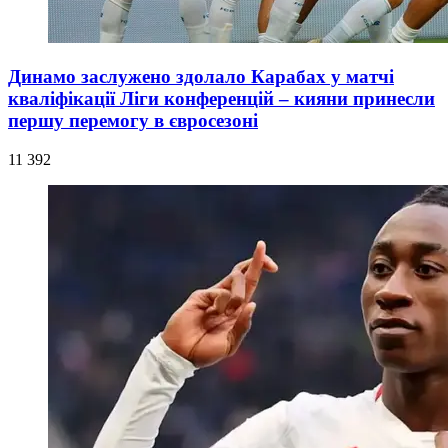
Динамо заслужено здолало Карабах у матчі
кваліфікації Ліги конференцій – кияни принесли
першу перемогу в євросезоні
11 392