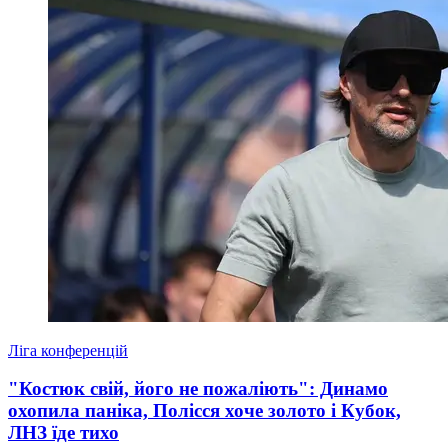
Ліга конференцій
"Костюк свій, його не пожаліють": Динамо
охопила паніка, Полісся хоче золото і Кубок,
ЛНЗ їде тихо