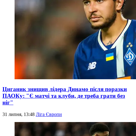
Циганик знищив лідера Динамо після поразки
ПАОКу: "Є матчі та клуби, де треба грати без
ніг"
31 липня, 13:48
Ліга Європи