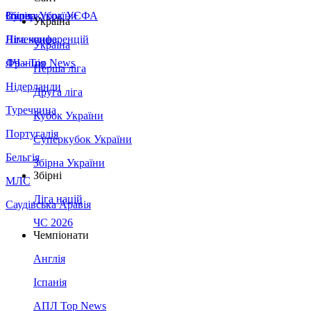
Збірна України
Італія
Суперкубок УЄФА
Україна
Німеччина
Ліга конференцій
Україна
Франція
ЛЧ - Top News
Перша ліга
Нідерланди
Друга ліга
Туреччина
Кубок України
Португалія
Суперкубок України
Бельгія
Збірна України
Збірні
МЛС
Ліга націй
Саудівська Аравія
ЧС 2026
Чемпіонати
Англія
Іспанія
АПЛ Top News