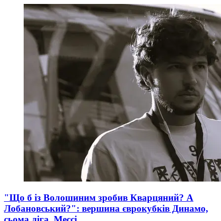
"Що б із Волошиним зробив Кварцяний? А
Лобановський?": вершина єврокубків Динамо,
сьома ліга, Мессі