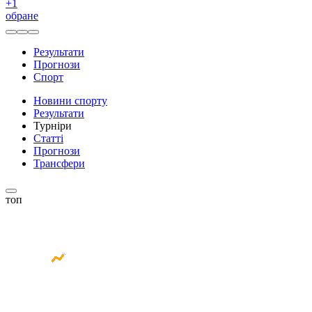
+
1
обране
Результати
Прогнози
Спорт
Новини спорту
Результати
Турніри
Статті
Прогнози
Трансфери
топ