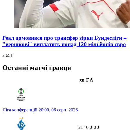
Реал домовився про трансфер зірки Бундесліги –
"вершкові" виплатять понад 120 мільйонів євро
2 651
Останні матчі гравця
хв
Г
А
Ліга конференцій
20:00,
06 серп. 2026
21
ʼ
0
0
0
0