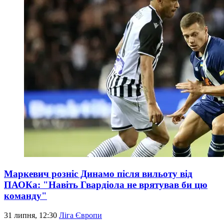
Маркевич розніс Динамо після вильоту від
ПАОКа: "Навіть Гвардіола не врятував би цю
команду"
31 липня, 12:30
Ліга Європи