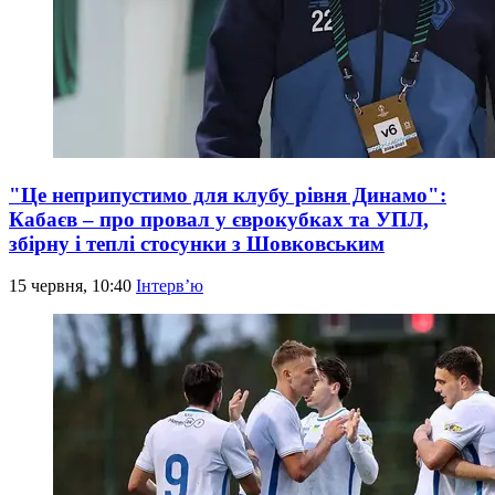
"Це неприпустимо для клубу рівня Динамо":
Кабаєв – про провал у єврокубках та УПЛ,
збірну і теплі стосунки з Шовковським
15 червня, 10:40
Інтерв’ю