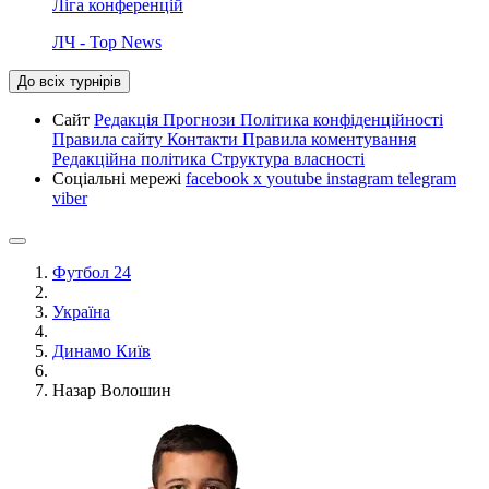
Ліга конференцій
ЛЧ - Top News
До всіх турнірів
Сайт
Редакція
Прогнози
Політика конфіденційності
Правила сайту
Контакти
Правила коментування
Редакційна політика
Структура власності
Соціальні мережі
facebook
x
youtube
instagram
telegram
viber
Футбол 24
Україна
Динамо Київ
Назар Волошин