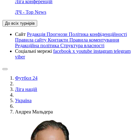
Ліга конференцій
ЛЧ - Top News
До всіх турнірів
Сайт
Редакція
Прогнози
Політика конфіденційності
Правила сайту
Контакти
Правила коментування
Редакційна політика
Структура власності
Соціальні мережі
facebook
x
youtube
instagram
telegram
viber
Футбол 24
Ліга націй
Україна
Андреа Мальдера