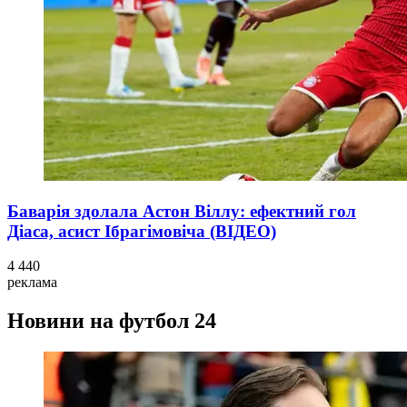
Баварія здолала Астон Віллу: ефектний гол
Діаса, асист Ібрагімовіча (ВІДЕО)
4 440
реклама
Новини на футбол 24