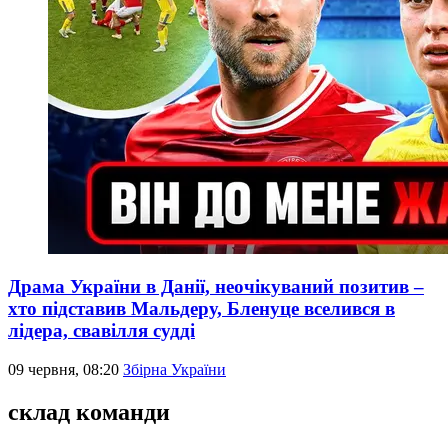
Драма України в Данії, неочікуваний позитив –
хто підставив Мальдеру, Бленуце вселився в
лідера, свавілля судді
09 червня, 08:20
Збірна України
склад команди