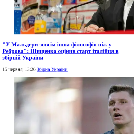
"У Мальдери зовсім інша філософія ніж у
Реброва": Шищенко оцінив старт італійця в
збірній України
15 червня, 13:26
Збірна України