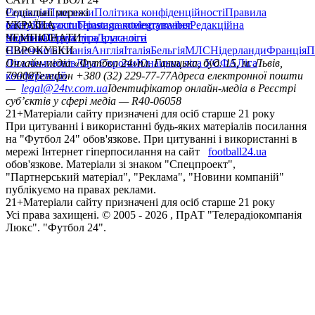
Редакція
Соціальні мережі
Прогнози
Політика конфіденційності
Правила
сайту
facebook
УКРАЇНА
Контакти
x
youtube
Правила коментування
instagram
telegram
viber
Редакційна
політика
Україна
ЧЕМПІОНАТИ
Перша ліга
Структура власності
Друга ліга
Німеччина
ЄВРОКУБКИ
Іспанія
Англія
Італія
Бельгія
МЛС
Нідерланди
Франція
П
Ліга чемпіонів
Онлайн-медіа «Футбол 24»
Ліга Європи
Юнацька ліга УЄФА
пл. Галицька, буд. 15, м. Львів,
Ліга
конференцій
79008
Телефон +380 (32) 229-77-77
Адреса електронної пошти
—
legal@24tv.com.ua
Ідентифікатор онлайн-медіа в Реєстрі
суб’єктів у сфері медіа — R40-06058
21+
Матеріали сайту призначені для осіб старше 21 року
При цитуванні і використанні будь-яких матеріалів посилання
на "Футбол 24" обов'язкове. При цитуванні і використанні в
мережі Інтернет гіперпосилання на сайт
football24.ua
обов'язкове. Матеріали зі знаком "Спецпроект",
"Партнерський матеріал", "Реклама", "Новини компаній"
публікуємо на правах реклами.
21+
Матеріали сайту призначені для осіб старше 21 року
Усi права захищенi. © 2005 -
2026
, ПрАТ "Телерадіокомпанія
Люкс". "Футбол 24".