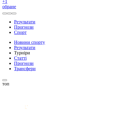
+
1
обране
Результати
Прогнози
Спорт
Новини спорту
Результати
Турніри
Статті
Прогнози
Трансфери
топ