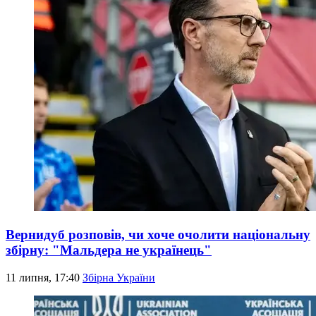
Вернидуб розповів, чи хоче очолити національну
збірну: "Мальдера не українець"
11 липня, 17:40
Збірна України