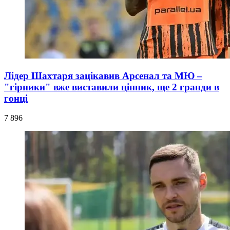
Лідер Шахтаря зацікавив Арсенал та МЮ –
"гірники" вже виставили цінник, ще 2 гранди в
гонці
7 896