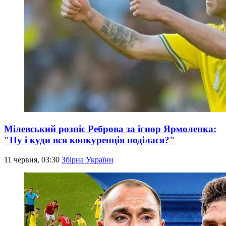
Мілевський розніс Реброва за ігнор Ярмоленка:
"Ну і куди вся конкуренція поділася?"
11 червня, 03:30
Збірна України