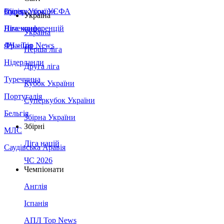
Збірна України
Італія
Суперкубок УЄФА
Україна
Німеччина
Ліга конференцій
Україна
Франція
ЛЧ - Top News
Перша ліга
Нідерланди
Друга ліга
Туреччина
Кубок України
Португалія
Суперкубок України
Бельгія
Збірна України
Збірні
МЛС
Ліга націй
Саудівська Аравія
ЧС 2026
Чемпіонати
Англія
Іспанія
АПЛ Top News