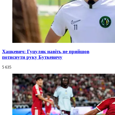
Хацкевич: Гуцуляк навіть не прийшов
потиснути руку Буткевичу
5 635