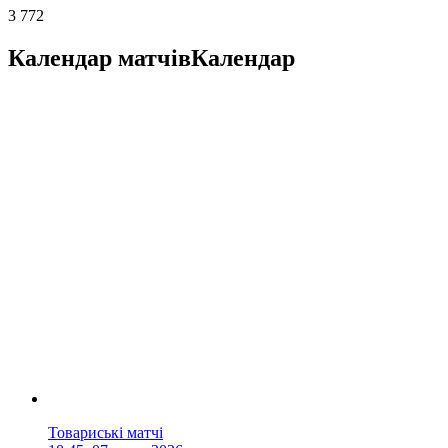
3 772
Календар матчів
Календар
Товариські матчі