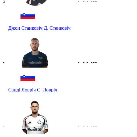
5
-
-
-
-
-
-
Джон Станковіч
Д. Станковіч
-
-
-
-
-
-
-
Санді Ловріч
С. Ловріч
-
-
-
-
-
-
-