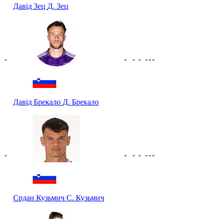
Давід Зец
Д. Зец
-
-
-
-
-
-
-
Давід Брекало
Д. Брекало
-
-
-
-
-
-
-
Срдан Кузьмич
С. Кузьмич