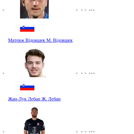
-
-
-
-
-
-
-
Матевж Відовшек
М. Відовшек
-
-
-
-
-
-
-
Жан-Лук Лебан
Ж. Лебан
-
-
-
-
-
-
-