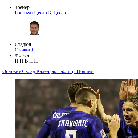
Тренер
Боштьян Цесар
Б. Цесар
Стадіон
Стожиці
Форма
П
Н
В
П
Н
Основне
Склад
Календар
Таблиця
Новини