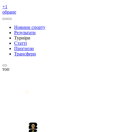
+
1
обране
Новини спорту
Результати
Турніри
Статті
Прогнози
Трансфери
топ