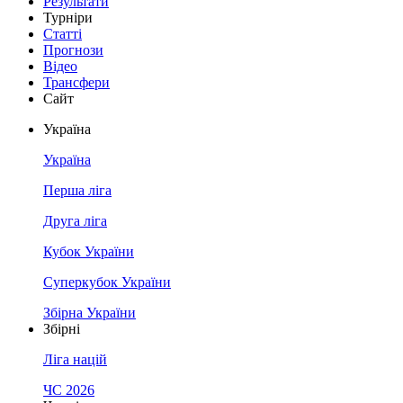
Результати
Турніри
Статті
Прогнози
Відео
Трансфери
Сайт
Україна
Україна
Перша ліга
Друга ліга
Кубок України
Суперкубок України
Збірна України
Збірні
Ліга націй
ЧС 2026