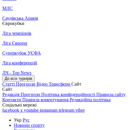
МЛС
Саудівська Аравія
Єврокубки
Ліга чемпіонів
Ліга Європи
Суперкубок УЄФА
Ліга конференцій
ЛЧ - Top News
До всіх турнірів
Статті
Прогнози
Відео
Трансфери
Сайт
Сайт
Редакція
Прогнози
Політика конфіденційності
Правила сайту
Контакти
Правила коментування
Редакційна політика
Соціальні мережі
facebook
x
youtube
instagram
telegram
viber
Укр
Рус
Новини спорту