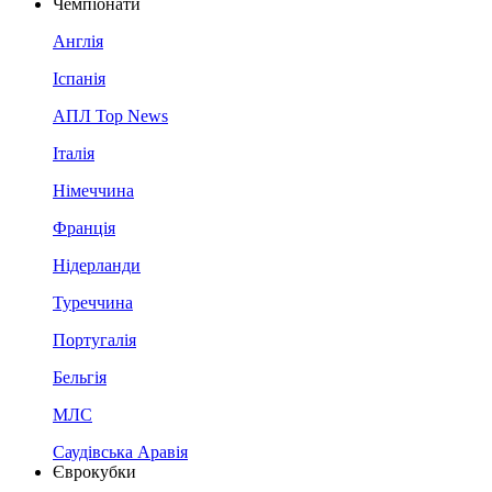
Чемпіонати
Англія
Іспанія
АПЛ Top News
Італія
Німеччина
Франція
Нідерланди
Туреччина
Португалія
Бельгія
МЛС
Саудівська Аравія
Єврокубки