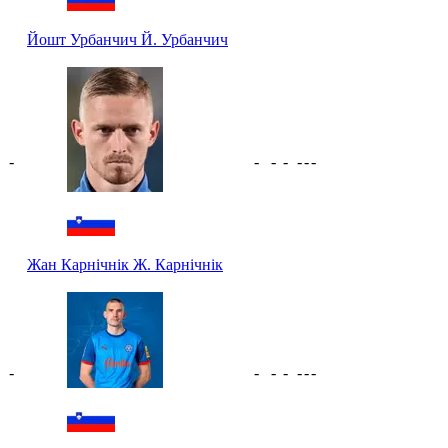
Йошт Урбанчич
Й. Урбанчич
-
-
-
-
-
-
-
Жан Карнічнік
Ж. Карнічнік
-
-
-
-
-
-
-