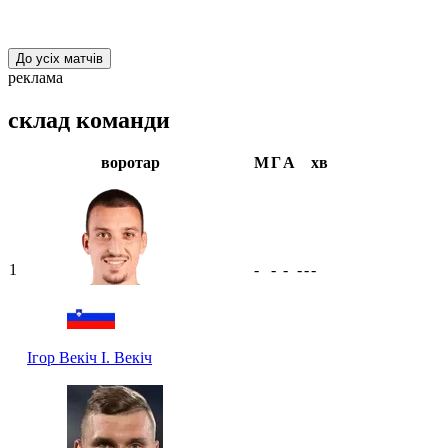
До усіх матчів
реклама
склад команди
воротар
М
Г
А
хв
1
-
-
-
-
-
-
Ігор Векіч
І. Векіч