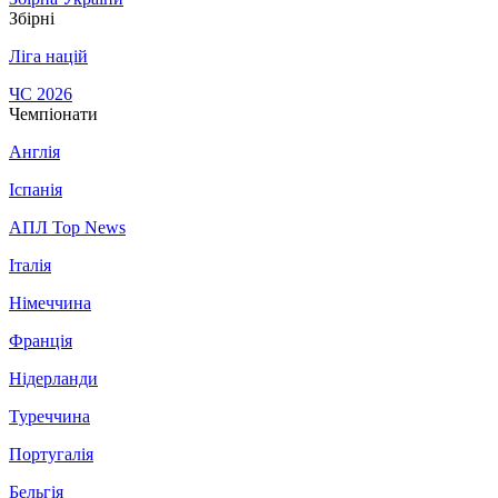
Збірні
Ліга націй
ЧС 2026
Чемпіонати
Англія
Іспанія
АПЛ Top News
Італія
Німеччина
Франція
Нідерланди
Туреччина
Португалія
Бельгія