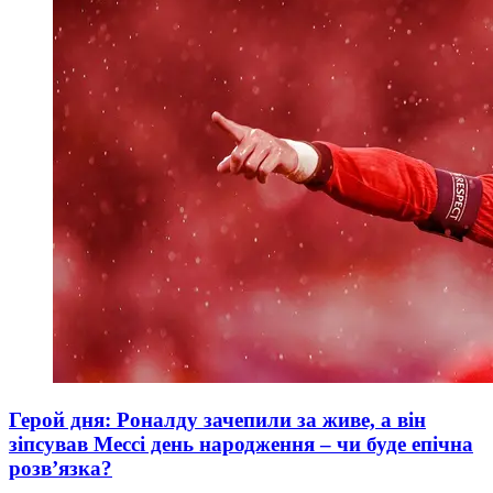
Герой дня: Роналду зачепили за живе, а він
зіпсував Мессі день народження – чи буде епічна
розв’язка?