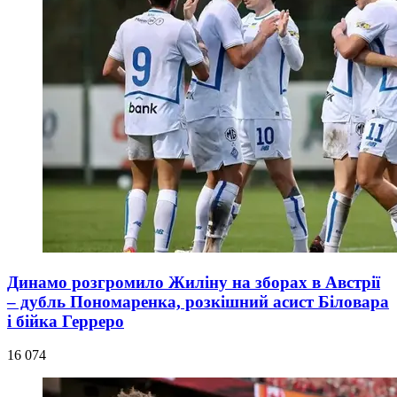
Динамо розгромило Жиліну на зборах в Австрії
– дубль Пономаренка, розкішний асист Біловара
і бійка Герреро
16 074