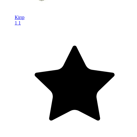
Кіпр
1
1