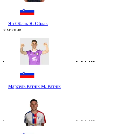
Ян Облак
Я. Облак
захисник
-
-
-
-
-
-
-
Марсель Ратнік
М. Ратнік
-
-
-
-
-
-
-