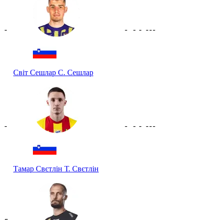
-
-
-
-
-
-
-
Світ Сешлар
С. Сешлар
-
-
-
-
-
-
-
Тамар Свєтлін
Т. Свєтлін