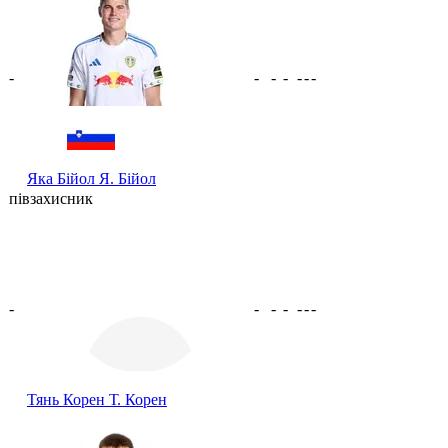
-
-
-
-
-
-
-
Яка Бійол
Я. Бійол
півзахисник
-
-
-
-
-
-
-
Тянь Корен
Т. Корен