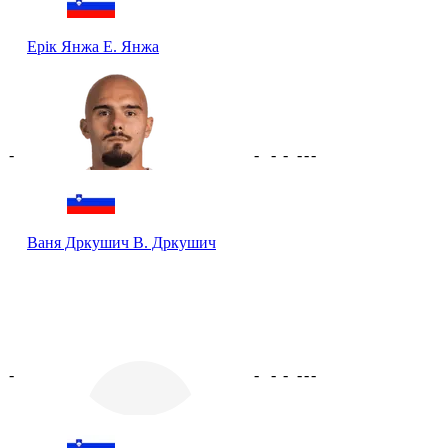
Ерік Янжа
Е. Янжа
-
-
-
-
-
-
-
Ваня Дркушич
В. Дркушич
-
-
-
-
-
-
-