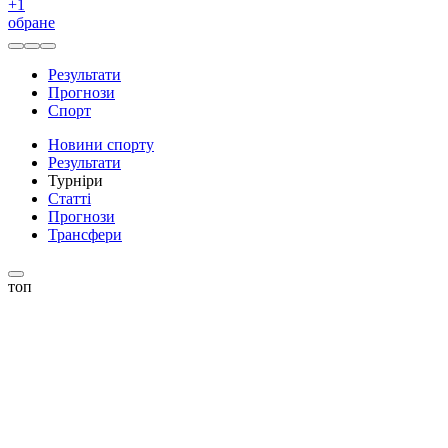
+
1
обране
Результати
Прогнози
Спорт
Новини спорту
Результати
Турніри
Статті
Прогнози
Трансфери
топ