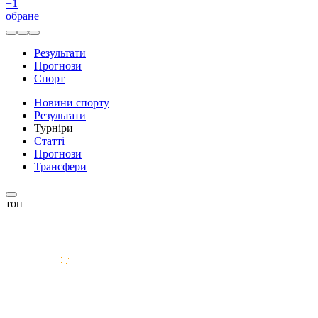
+
1
обране
Результати
Прогнози
Спорт
Новини спорту
Результати
Турніри
Статті
Прогнози
Трансфери
топ