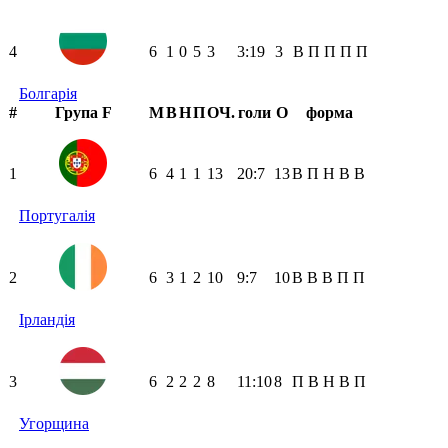
4
6
1
0
5
3
3:19
3
В
П
П
П
П
Болгарія
#
Група F
М
В
Н
П
ОЧ.
голи
О
форма
1
6
4
1
1
13
20:7
13
В
П
Н
В
В
Португалія
2
6
3
1
2
10
9:7
10
В
В
В
П
П
Ірландія
3
6
2
2
2
8
11:10
8
П
В
Н
В
П
Угорщина