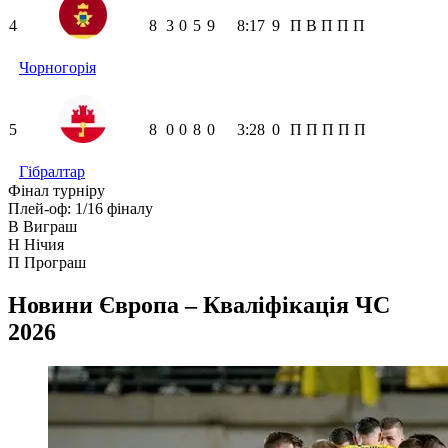
4
8
3
0
5
9
8:17
9
П
В
П
П
П
Чорногорія
5
8
0
0
8
0
3:28
0
П
П
П
П
П
Гібралтар
Фінал турніру
Плей-оф: 1/16 фіналу
В
Виграш
Н
Нічия
П
Програш
Новини
Європа – Кваліфікація ЧС
2026