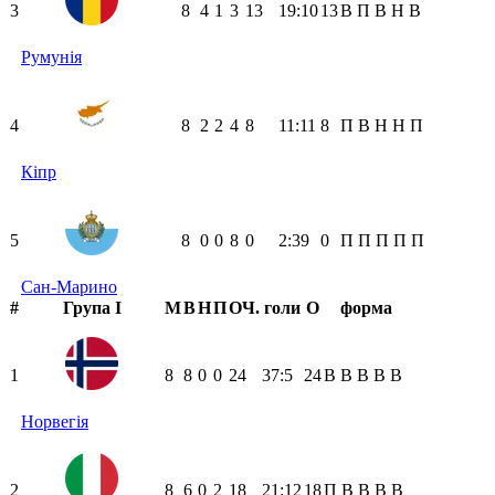
3
8
4
1
3
13
19:10
13
В
П
В
Н
В
Румунія
4
8
2
2
4
8
11:11
8
П
В
Н
Н
П
Кіпр
5
8
0
0
8
0
2:39
0
П
П
П
П
П
Сан-Марино
#
Група I
М
В
Н
П
ОЧ.
голи
О
форма
1
8
8
0
0
24
37:5
24
В
В
В
В
В
Норвегія
2
8
6
0
2
18
21:12
18
П
В
В
В
В