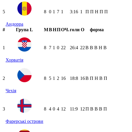
5
8
0
1
7
1
3:16
1
П
П
Н
П
П
Андорра
#
Група L
М
В
Н
П
ОЧ.
голи
О
форма
1
8
7
1
0
22
26:4
22
В
В
В
Н
В
Хорватія
2
8
5
1
2
16
18:8
16
В
П
Н
В
П
Чехія
3
8
4
0
4
12
11:9
12
П
В
В
В
П
Фарерські острови