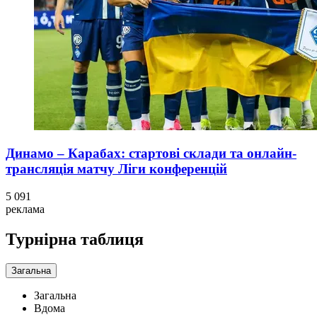
Динамо – Карабах: стартові склади та онлайн-
трансляція матчу Ліги конференцій
5 091
реклама
Турнірна таблиця
Загальна
Загальна
Вдома