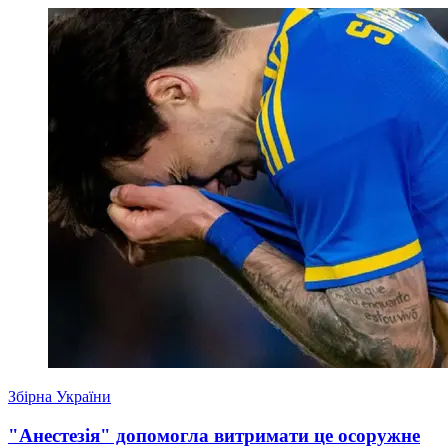
Збірна України
"Анестезія" допомогла витримати це осоружне