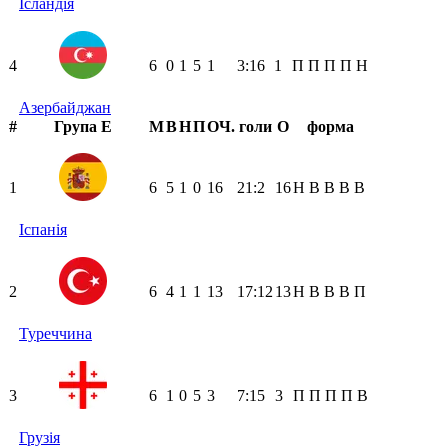
Ісландія
4
6
0
1
5
1
3:16
1
П
П
П
П
Н
Азербайджан
#
Група Е
М
В
Н
П
ОЧ.
голи
О
форма
1
6
5
1
0
16
21:2
16
Н
В
В
В
В
Іспанія
2
6
4
1
1
13
17:12
13
Н
В
В
В
П
Туреччина
3
6
1
0
5
3
7:15
3
П
П
П
П
В
Грузія