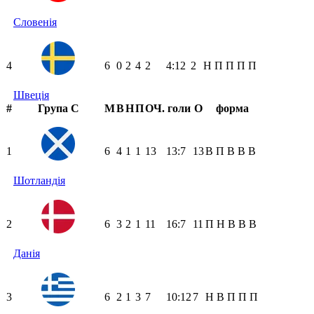
Словенія
4
6
0
2
4
2
4:12
2
Н
П
П
П
П
Швеція
#
Група C
М
В
Н
П
ОЧ.
голи
О
форма
1
6
4
1
1
13
13:7
13
В
П
В
В
В
Шотландія
2
6
3
2
1
11
16:7
11
П
Н
В
В
В
Данія
3
6
2
1
3
7
10:12
7
Н
В
П
П
П