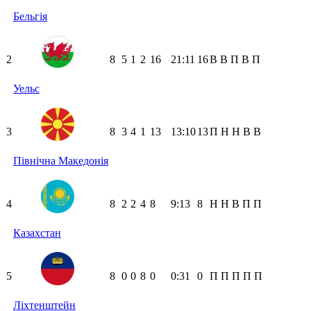
Бельгія
2
8
5
1
2
16
21:11
16
В
В
П
В
П
Уельс
3
8
3
4
1
13
13:10
13
П
Н
Н
В
В
Північна Македонія
4
8
2
2
4
8
9:13
8
Н
Н
В
П
П
Казахстан
5
8
0
0
8
0
0:31
0
П
П
П
П
П
Ліхтенштейн