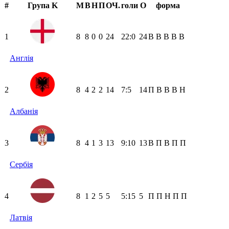
#
Група K
М
В
Н
П
ОЧ.
голи
О
форма
1
8
8
0
0
24
22:0
24
В
В
В
В
В
Англія
2
8
4
2
2
14
7:5
14
П
В
В
В
Н
Албанія
3
8
4
1
3
13
9:10
13
В
П
В
П
П
Сербія
4
8
1
2
5
5
5:15
5
П
П
Н
П
П
Латвія