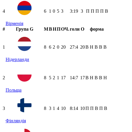
4
6
1
0
5
3
3:19
3
П
П
П
П
В
Вірменія
#
Група G
М
В
Н
П
ОЧ.
голи
О
форма
1
8
6
2
0
20
27:4
20
В
Н
В
В
В
Нідерланди
2
8
5
2
1
17
14:7
17
В
Н
В
В
Н
Польща
3
8
3
1
4
10
8:14
10
П
П
В
П
В
Фінляндія