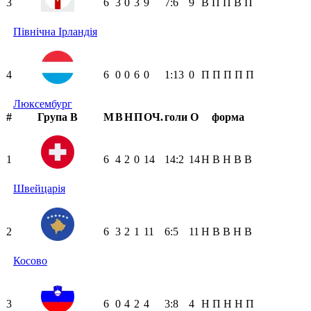
3
6
3
0
3
9
7:6
9
В
П
П
В
П
Північна Ірландія
4
6
0
0
6
0
1:13
0
П
П
П
П
П
Люксембург
#
Група B
М
В
Н
П
ОЧ.
голи
О
форма
1
6
4
2
0
14
14:2
14
Н
В
Н
В
В
Швейцарія
2
6
3
2
1
11
6:5
11
Н
В
В
Н
В
Косово
3
6
0
4
2
4
3:8
4
Н
П
Н
Н
П