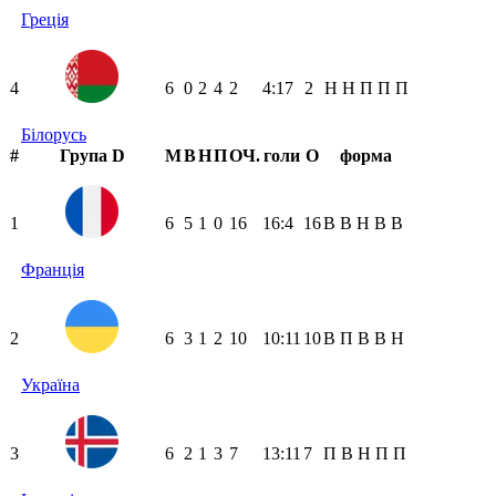
Греція
4
6
0
2
4
2
4:17
2
Н
Н
П
П
П
Білорусь
#
Група D
М
В
Н
П
ОЧ.
голи
О
форма
1
6
5
1
0
16
16:4
16
В
В
Н
В
В
Франція
2
6
3
1
2
10
10:11
10
В
П
В
В
Н
Україна
3
6
2
1
3
7
13:11
7
П
В
Н
П
П