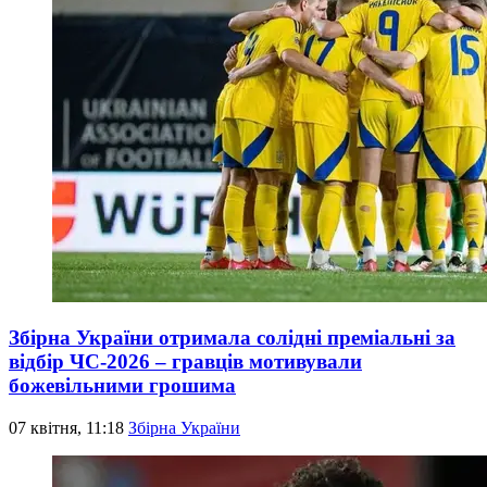
Збірна України отримала солідні преміальні за
відбір ЧС-2026 – гравців мотивували
божевільними грошима
07 квітня, 11:18
Збірна України