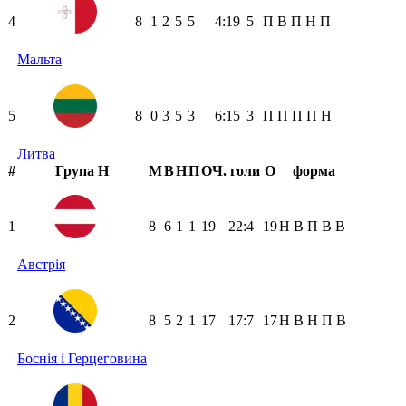
4
8
1
2
5
5
4:19
5
П
В
П
Н
П
Мальта
5
8
0
3
5
3
6:15
3
П
П
П
П
Н
Литва
#
Група H
М
В
Н
П
ОЧ.
голи
О
форма
1
8
6
1
1
19
22:4
19
Н
В
П
В
В
Австрія
2
8
5
2
1
17
17:7
17
Н
В
Н
П
В
Боснія і Герцеговина