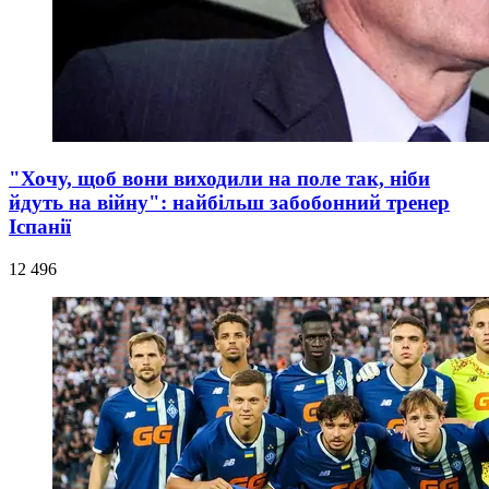
"Хочу, щоб вони виходили на поле так, ніби
йдуть на війну": найбільш забобонний тренер
Іспанії
12 496