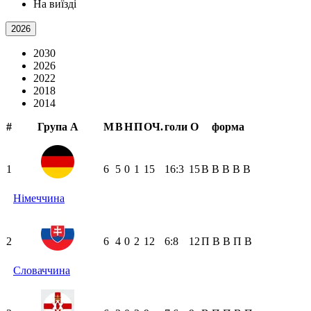
На виїзді
2026
2030
2026
2022
2018
2014
#
Група А
М
В
Н
П
ОЧ.
голи
О
форма
1
6
5
0
1
15
16:3
15
В
В
В
В
В
Німеччина
2
6
4
0
2
12
6:8
12
П
В
В
П
В
Словаччина