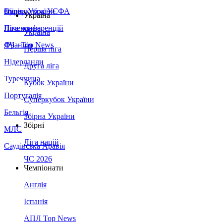
Збірна України
Італія
Суперкубок УЄФА
Україна
Німеччина
Ліга конференцій
Україна
Франція
ЛЧ - Top News
Перша ліга
Нідерланди
Друга ліга
Туреччина
Кубок України
Португалія
Суперкубок України
Бельгія
Збірна України
Збірні
МЛС
Ліга націй
Саудівська Аравія
ЧС 2026
Чемпіонати
Англія
Іспанія
АПЛ Top News