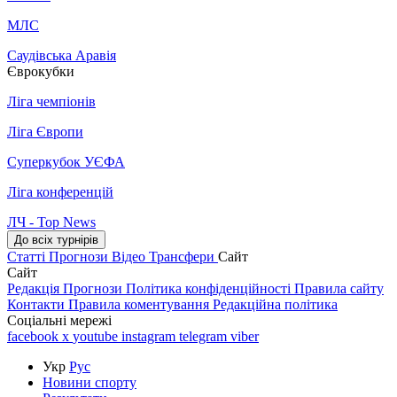
МЛС
Саудівська Аравія
Єврокубки
Ліга чемпіонів
Ліга Європи
Суперкубок УЄФА
Ліга конференцій
ЛЧ - Top News
До всіх турнірів
Статті
Прогнози
Відео
Трансфери
Сайт
Сайт
Редакція
Прогнози
Політика конфіденційності
Правила сайту
Контакти
Правила коментування
Редакційна політика
Соціальні мережі
facebook
x
youtube
instagram
telegram
viber
Укр
Рус
Новини спорту