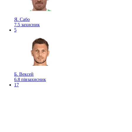
Я. Сабо
7.5
захисник
5
Б. Вексей
6.8
півзахисник
17