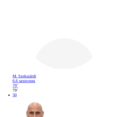
М. Szekszárdi
6.6
захисник
79’
79’
30