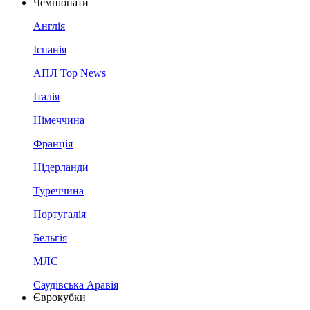
Чемпіонати
Англія
Іспанія
АПЛ Top News
Італія
Німеччина
Франція
Нідерланди
Туреччина
Португалія
Бельгія
МЛС
Саудівська Аравія
Єврокубки