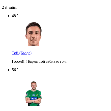
2-й тайм
48 ’
Той
(Бьоде)
Гооол!!!! Барна Той забиває гол.
56 ’