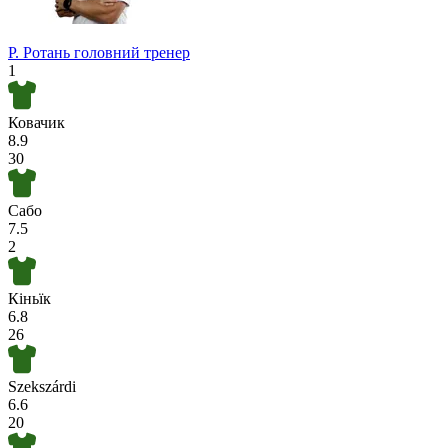
Р. Ротань
головний тренер
1
Ковачик
8.9
30
Сабо
7.5
2
Кіньїк
6.8
26
Szekszárdi
6.6
20