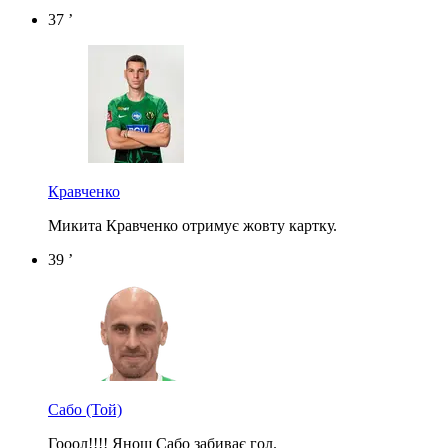
37 ’
Кравченко
Микита Кравченко отримує жовту картку.
39 ’
Сабо
(Той)
Гооол!!!! Янош Сабо забиває гол.