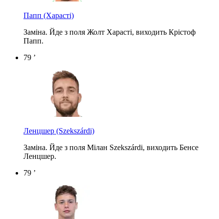
Папп
(Харасті)
Заміна. Йде з поля Жолт Харасті, виходить Крістоф
Папп.
79 ’
Ленцшер
(Szekszárdi)
Заміна. Йде з поля Мілан Szekszárdi, виходить Бенсе
Ленцшер.
79 ’