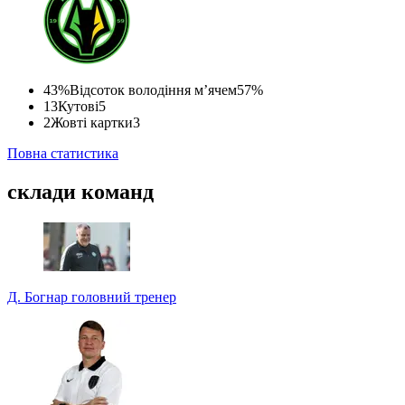
43%
Відсоток володіння м’ячем
57%
13
Кутові
5
2
Жовті картки
3
Повна статистика
склади команд
Д. Богнар
головний тренер