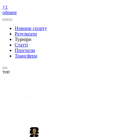
+
1
обране
Новини спорту
Результати
Турніри
Статті
Прогнози
Трансфери
топ