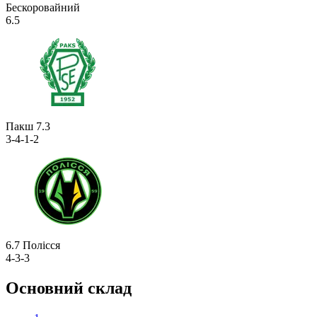
Бескоровайний
6.5
Пакш
7.3
3-4-1-2
6.7
Полісся
4-3-3
Основний склад