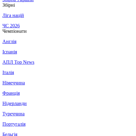
Збірні
Ліга націй
ЧС 2026
Чемпіонати
Англія
Іспанія
АПЛ Top News
Італія
Німеччина
Франція
Нідерланди
Туреччина
Португалія
Бельгія