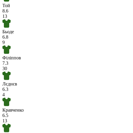
Той
8.6
13
Бьоде
6.8
9
Філіппов
7.3
30
Лєднєв
6.3
4
Кравченко
6.5
13