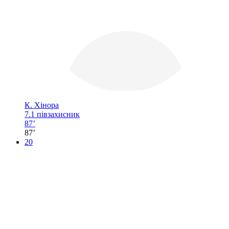
К. Хінора
7.1
півзахисник
87’
87’
20