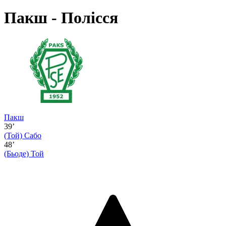
Пакш - Полісся
Пакш
39’
(Той)
Сабо
48’
(Бьоде)
Той