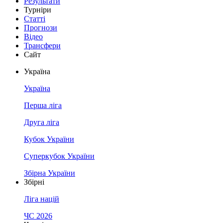
Результати
Турніри
Статті
Прогнози
Відео
Трансфери
Сайт
Україна
Україна
Перша ліга
Друга ліга
Кубок України
Суперкубок України
Збірна України
Збірні
Ліга націй
ЧС 2026