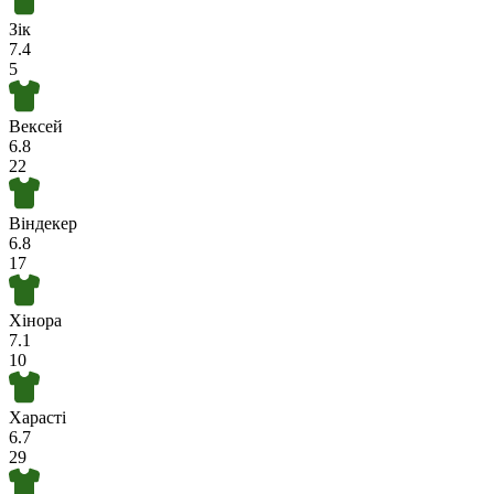
Зік
7.4
5
Вексей
6.8
22
Віндекер
6.8
17
Хінора
7.1
10
Харасті
6.7
29