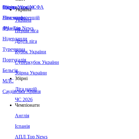
Збірна України
Італія
Суперкубок УЄФА
Україна
Німеччина
Ліга конференцій
Україна
Франція
ЛЧ - Top News
Перша ліга
Нідерланди
Друга ліга
Туреччина
Кубок України
Португалія
Суперкубок України
Бельгія
Збірна України
Збірні
МЛС
Ліга націй
Саудівська Аравія
ЧС 2026
Чемпіонати
Англія
Іспанія
АПЛ Top News