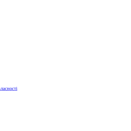
ласності