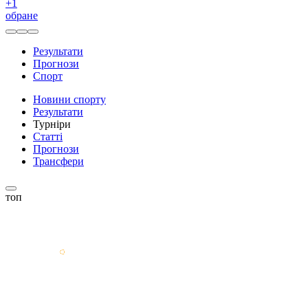
+
1
обране
Результати
Прогнози
Спорт
Новини спорту
Результати
Турніри
Статті
Прогнози
Трансфери
топ