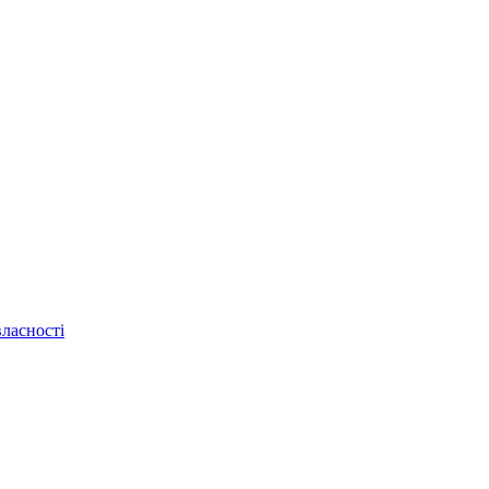
ласності