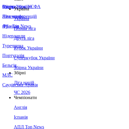
Збірна України
Італія
Суперкубок УЄФА
Україна
Німеччина
Ліга конференцій
Україна
Франція
ЛЧ - Top News
Перша ліга
Нідерланди
Друга ліга
Туреччина
Кубок України
Португалія
Суперкубок України
Бельгія
Збірна України
Збірні
МЛС
Ліга націй
Саудівська Аравія
ЧС 2026
Чемпіонати
Англія
Іспанія
АПЛ Top News