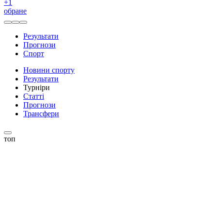
+
1
обране
Результати
Прогнози
Спорт
Новини спорту
Результати
Турніри
Статті
Прогнози
Трансфери
топ