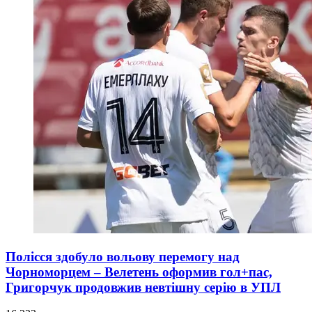
Полісся здобуло вольову перемогу над
Чорноморцем – Велетень оформив гол+пас,
Григорчук продовжив невтішну серію в УПЛ