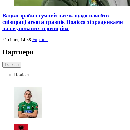
Вацко зробив гучний натяк щодо начебто
співпраці агента гравців Полісся зі зрадниками
на окупованих територіях
21 січня, 14:38
Україна
Партнери
Полісся
Полісся