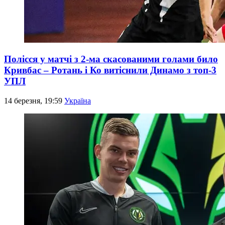
Полісся у матчі з 2-ма скасованими голами било
Кривбас – Ротань і Ко витіснили Динамо з топ-3
УПЛ
14 березня, 19:59
Україна