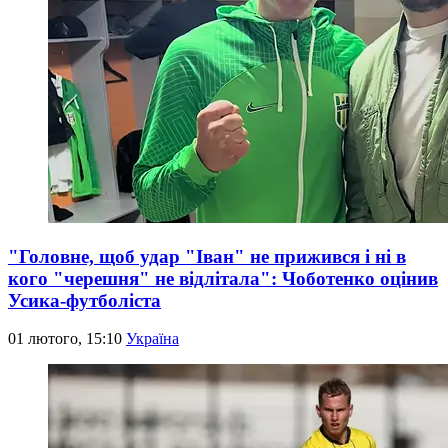
"Головне, щоб удар "Іван" не прижився і ні в
кого "черешня" не відлітала": Чоботенко оцінив
Усика-футболіста
01 лютого, 15:10
Україна