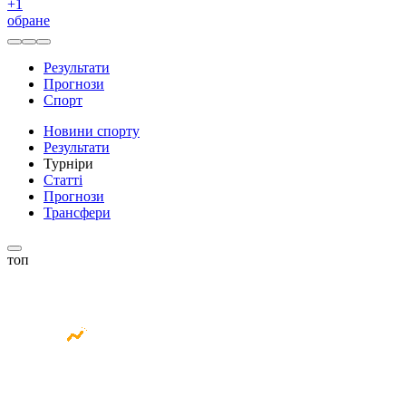
+
1
обране
Результати
Прогнози
Спорт
Новини спорту
Результати
Турніри
Статті
Прогнози
Трансфери
топ