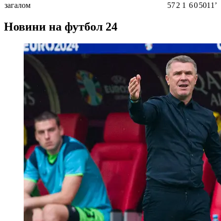
загалом
57
2
1
6
0
5011ʼ
Новини на футбол 24