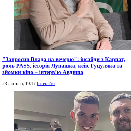
"Запросив Влада на вечерю": інсайди з Карпат,
роль PASS, історія Лупашка, кейс Гуцуляка та
зйомки кіно – інтерв’ю Авдиша
23 лютого, 19:17
Інтерв’ю