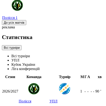
Полісся
1
До усіх матчів
реклама
Статистика
Всі турніри
Всі турніри
УПЛ
Кубок України
Ліга конференцій
Сезон
Команда
Турнір
М
Г
А
хв
2026/2027
1
-
-
-
-
90
ʼ
Полісся
УПЛ