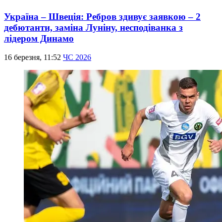
Україна – Швеція: Ребров здивує заявкою – 2
дебютанти, заміна Луніну, несподіванка з
лідером Динамо
16 березня, 11:52
ЧС 2026