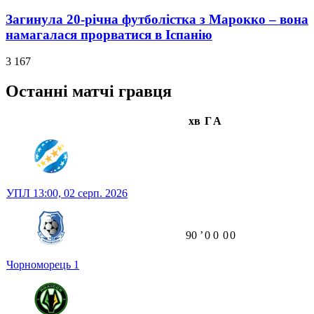
Загинула 20-річна футболістка з Марокко – вона
намагалася прорватися в Іспанію
3 167
Останні матчі гравця
хв
Г
А
УПЛ
13:00,
02 серп. 2026
90
ʼ
0
0
0
0
Чорноморець
1