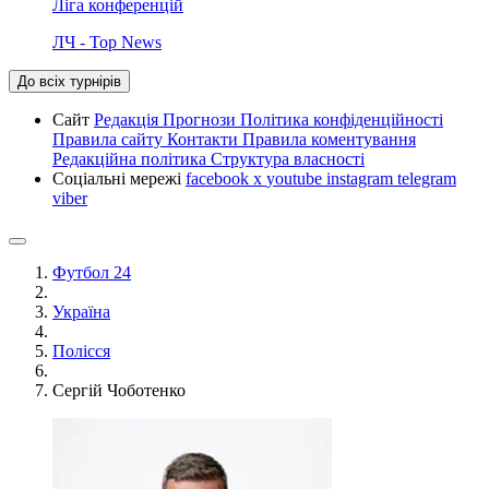
Ліга конференцій
ЛЧ - Top News
До всіх турнірів
Сайт
Редакція
Прогнози
Політика конфіденційності
Правила сайту
Контакти
Правила коментування
Редакційна політика
Структура власності
Соціальні мережі
facebook
x
youtube
instagram
telegram
viber
Футбол 24
Україна
Полісся
Сергій Чоботенко