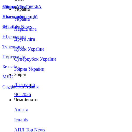
Збірна України
Італія
Суперкубок УЄФА
Україна
Німеччина
Ліга конференцій
Україна
Франція
ЛЧ - Top News
Перша ліга
Нідерланди
Друга ліга
Туреччина
Кубок України
Португалія
Суперкубок України
Бельгія
Збірна України
Збірні
МЛС
Ліга націй
Саудівська Аравія
ЧС 2026
Чемпіонати
Англія
Іспанія
АПЛ Top News