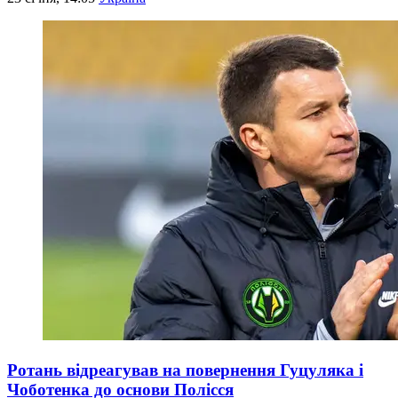
Ротань відреагував на повернення Гуцуляка і
Чоботенка до основи Полісся