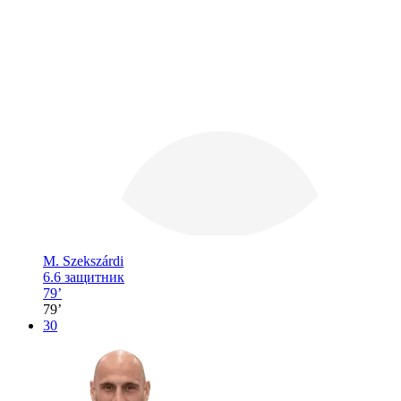
М. Szekszárdi
6.6
защитник
79’
79’
30