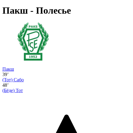
Пакш - Полесье
Пакш
39’
(Тот)
Сабо
48’
(Бёде)
Тот