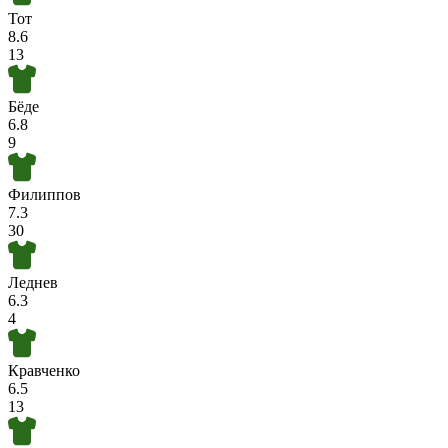
Тот
8.6
13
Бёде
6.8
9
Филиппов
7.3
30
Леднев
6.3
4
Кравченко
6.5
13