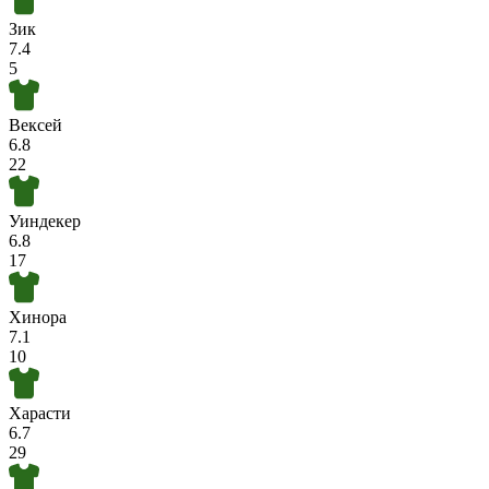
Зик
7.4
5
Вексей
6.8
22
Уиндекер
6.8
17
Хинора
7.1
10
Харасти
6.7
29