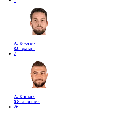
1
Á. Ковачик
8.9
вратарь
2
Á. Киньик
6.8
защитник
26