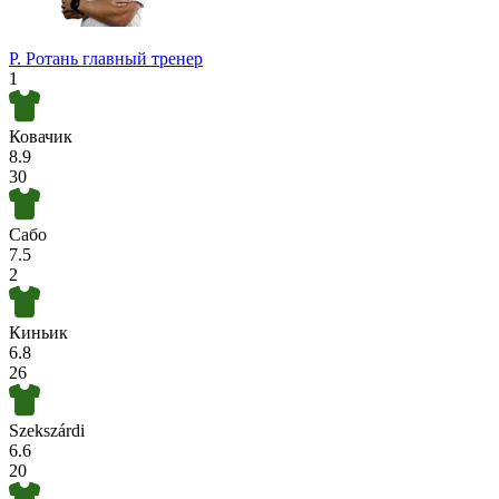
Р. Ротань
главный тренер
1
Ковачик
8.9
30
Сабо
7.5
2
Киньик
6.8
26
Szekszárdi
6.6
20