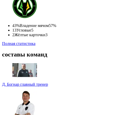
43%
Владение мячом
57%
13
Угловые
5
2
Жёлтые карточки
3
Полная статистика
составы команд
Д. Богнар
главный тренер