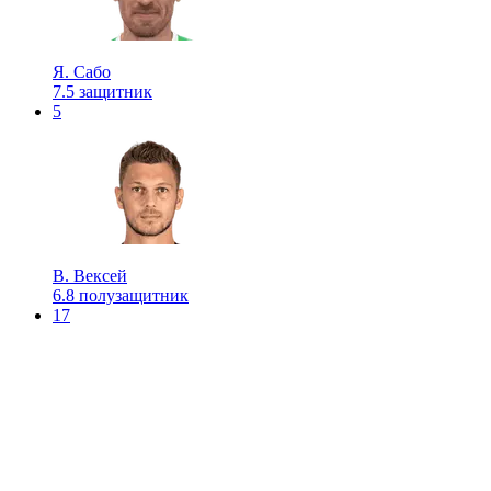
Я. Сабо
7.5
защитник
5
B. Вексей
6.8
полузащитник
17