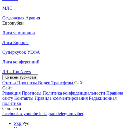
МЛС
Саудовская Аравия
Еврокубки
Лига чемпионов
Лига Европы
Суперкубок УЕФА
Лига конференций
ЛЧ - Top News
Ко всем турнирам
Статьи
Прогнозы
Видео
Трансферы
Сайт
Сайт
Редакция
Прогнозы
Политика конфиденциальности
Правила
сайту
Контакты
Правила комментирования
Редакционная
политика
Соц. сети
facebook
x
youtube
instagram
telegram
viber
Укр
Рус