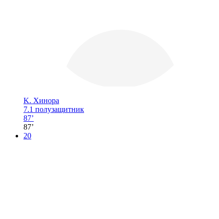
K. Хинора
7.1
полузащитник
87’
87’
20